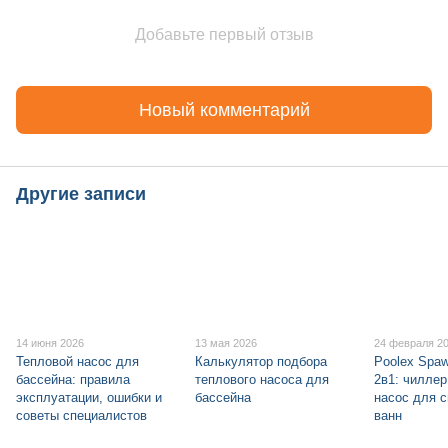
Добавьте первый отзыв
Новый комментарий
Другие записи
14 июня 2026
13 мая 2026
24 февраля 2
Тепловой насос для
Калькулятор подбора
Poolex Spa
бассейна: правила
теплового насоса для
2в1: чиллер
эксплуатации, ошибки и
бассейна
насос для с
советы специалистов
ванн