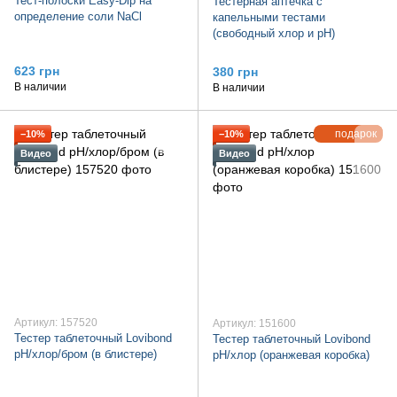
Тест-полоски Easy-Dip на
Тестерная аптечка с
определение соли NaCl
капельными тестами
(свободный хлор и pH)
623 грн
380 грн
В наличии
В наличии
подарок
−10%
−10%
Видео
Видео
Артикул: 157520
Артикул: 151600
Тестер таблеточный Lovibond
Тестер таблеточный Lovibond
pH/хлор/бром (в блистере)
pH/хлор (оранжевая коробка)