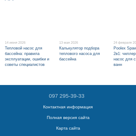
14 июня 2026
13 мая 2026
24 февраля 2
Тепловой насос для
Калькулятор подбора
Poolex Spa
бассейна: правила
теплового насоса для
2в1: чиллер
эксплуатации, ошибки и
бассейна
насос для с
советы специалистов
ванн
097 295-39-33
Контактная информация
Полная версия сайта
Карта сайта