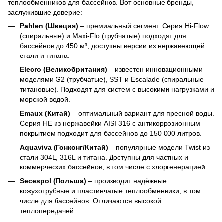
теплообменников для бассейнов. Вот основные бренды,
заслужившие доверие:
Pahlen (Швеция)
– премиальный сегмент. Серия Hi-Flow
(спиральные) и Maxi-Flo (трубчатые) подходят для
бассейнов до 450 м³, доступны версии из нержавеющей
стали и титана.
Elecro (Великобритания)
– известен инновационными
моделями G2 (трубчатые), SST и Escalade (спиральные
титановые). Подходят для систем с высокими нагрузками и
морской водой.
Emaux (Китай)
– оптимальный вариант для пресной воды.
Серия HE из нержавейки AISI 316 с антикоррозионным
покрытием подходит для бассейнов до 150 000 литров.
Aquaviva (Гонконг/Китай)
– популярные модели Twist из
стали 304L, 316L и титана. Доступны для частных и
коммерческих бассейнов, в том числе с хлоргенерацией.
Secespol (Польша)
– производит надёжные
кожухотрубные и пластинчатые теплообменники, в том
числе для бассейнов. Отличаются высокой
теплопередачей.