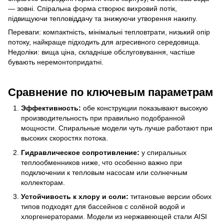
— зовні. Спіральна форма створює вихровий потік,
підвищуючи тепловіддачу та знижуючи утворення накипу.
Переваги: ​​компактність, мінімальні тепловтрати, низький опір
потоку, найкраще підходить для агресивного середовища.
Недоліки: вища ціна, складніше обслуговування, частіше
бувають неремонтопридатні.
Сравнение по ключевым параметрам
Эффективность:
обе конструкции показывают высокую
производительность при правильно подобранной
мощности. Спиральные модели чуть лучше работают при
высоких скоростях потока.
Гидравлическое сопротивление:
у спиральных
теплообменников ниже, что особенно важно при
подключении к тепловым насосам или солнечным
коллекторам.
Устойчивость к хлору и соли:
титановые версии обоих
типов подходят для бассейнов с солёной водой и
хлоргенераторами. Модели из нержавеющей стали AISI