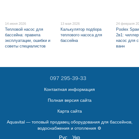
14 июня 2026
13 мая 2026
24 февраля 2
Тепловой насос для
Калькулятор подбора
Poolex Spa
бассейна: правила
теплового насоса для
2в1: чиллер
эксплуатации, ошибки и
бассейна
насос для с
советы специалистов
ванн
097 295-39-33
Контактная информация
Полная версия сайта
Карта сайта
Aquavital — топовый продавец оборудования для бассейнов,
водоснабжения и отопления ⚙️
Рус
Укр