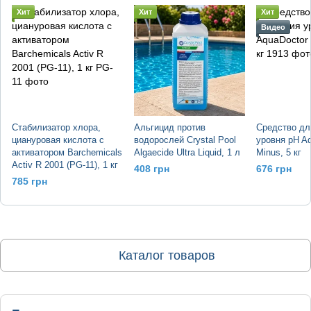
Хит
Хит
Хит
Видео
Стабилизатор хлора,
Альгицид против
Средство дл
циануровая кислота с
водорослей Crystal Pool
уровня pH A
активатором Barchemicals
Algaecide Ultra Liquid, 1 л
Minus, 5 кг
Activ R 2001 (PG-11), 1 кг
408 грн
676 грн
785 грн
Каталог товаров