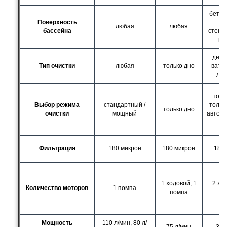
бетон
Поверхность
пл
любая
любая
бассейна
стекло
мо
дно /
Тип очистки
любая
только дно
ватер
лес
толь
Выбор режима
стандартный /
тольк
только дно
очистки
мощный
автома
р
Фильтрация
180 микрон
180 микрон
180 
1 ходовой, 1
2 хо
Количество моторов
1 помпа
помпа
п
Мощность
110 л/мин, 80 л/
75 л/мин
300