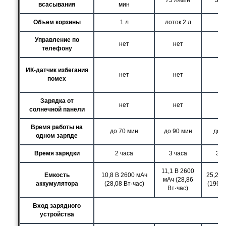
всасывания
мин
Объем корзины
1 л
лоток 2 л
3
Управление по
нет
нет
телефону
ИК-датчик избегания
нет
нет
помех
Зарядка от
нет
нет
солнечной панели
Время работы на
до 70 мин
до 90 мин
до 1
одном заряде
Время зарядки
2 часа
3 часа
3 -
11,1 В 2600
Емкость
10,8 В 2600 мАч
25,2 В
мАч (28,86
аккумулятора
(28,08 Вт·час)
(196,5
Вт·час)
Вход зарядного
устройства