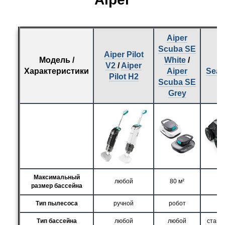
Aiper
Scuba SE
Aiper Pilot
Модель /
White
/
A
V2
/
Aiper
Характеристики
Aiper
Seag
Pilot H2
Scuba SE
Grey
Максимальный
любой
80 м²
15
размер бассейна
Тип пылесоса
ручной
робот
р
Тип бассейна
любой
любой
стаци