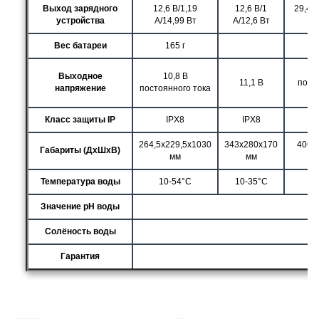
Выход зарядного
12,6 В/1,19
12,6 В/1
29,4 В
устройства
А/14,99 Вт
А/12,6 Вт
Вес батареи
165 г
12
2
Выходное
10,8 В
11,1 В
пост
напряжение
постоянного тока
т
Класс защиты IP
IPX8
IPX8
I
264,5x229,5x1030
343х280х170
406x
Габариты (ДхШхВ)
мм
мм
Температура воды
10-54°C
10-35°C
10
Значение pH воды
Солёность воды
Гарантия