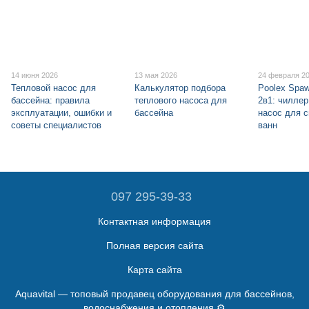
14 июня 2026
13 мая 2026
24 февраля 2
Тепловой насос для
Калькулятор подбора
Poolex Spa
бассейна: правила
теплового насоса для
2в1: чиллер
эксплуатации, ошибки и
бассейна
насос для с
советы специалистов
ванн
097 295-39-33
Контактная информация
Полная версия сайта
Карта сайта
Aquavital — топовый продавец оборудования для бассейнов,
водоснабжения и отопления ⚙️