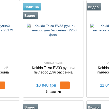
Новинка
Видео
Видео
Артикул: 42258
А
учной
Kokido Telsa EV33 ручной
Kokido
сейна
пылесос для бассейна
пылесо
10 948 грн
11 0
В наличии
Видео
Видео