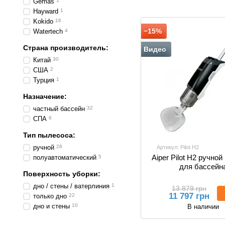
Gemas
1
Hayward
1
Kokido
16
−15%
Watertech
4
Страна производитель:
Видео
Китай
30
США
2
Турция
1
Назначение:
частный бассейн
32
СПА
6
Тип пылесоса:
ручной
28
Артикул: Pilot H2
Aiper Pilot H2 ручно
полуавтоматический
5
для бассейн
Поверхность уборки:
дно / стены / ватерлиния
1
13 879 грн
11 797 грн
только дно
22
дно и стены
10
В наличии