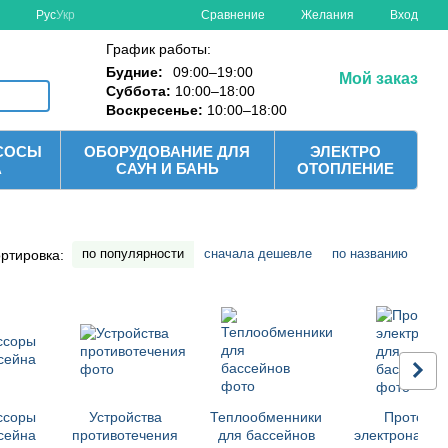
Сравнение
Рус
Укр
Желания
Вход
График работы:
Будние:
09:00–19:00
Мой заказ
Суббота:
10:00–18:00
Воскресенье:
10:00–18:00
СОСЫ
ОБОРУДОВАНИЕ ДЛЯ
ЭЛЕКТРО
А
САУН И БАНЬ
ОТОПЛЕНИЕ
по популярности
сначала дешевле
по названию
ртировка:
ссоры
Устройства
Теплообменники
Проточн
сейна
противотечения
для бассейнов
электронагре