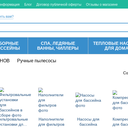
 информация
Блог
Договор публичной оферты
Отзывы о магазине
ить вам?
БОРНЫЕ
СПА, ЛЕДЯНЫЕ
ТЕПЛОВЫЕ НА
АССЕЙНЫ
ВАННЫ, ЧИЛЛЕРЫ
ДЛЯ ДОМ
ЙНОВ
Ручные пылесосы
Со
ильтровальные
Наполнители
Насосы для
Компре
установки для
для фильтров
бассейна
для бас