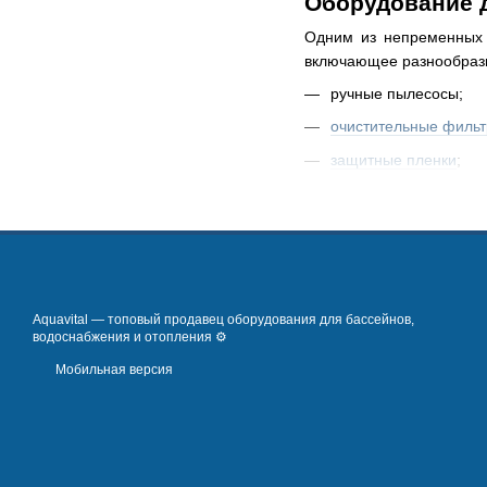
Оборудование 
Одним из непременных у
включающее разнообразн
ручные пылесосы;
очистительные филь
защитные пленки
;
насосы
и
компрессор
другое оборудование
Aquavital — топовый продавец оборудования для бассейнов,
водоснабжения и отопления ⚙️
Мобильная версия