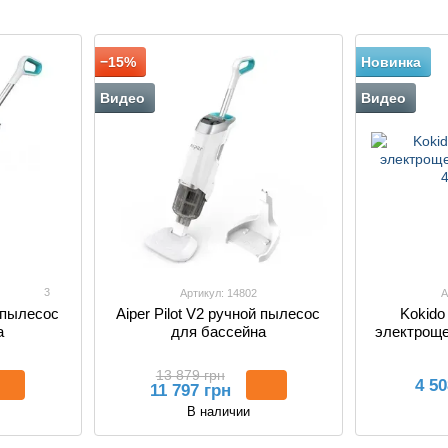
бассейнов в
сборе
−15%
Новинка
Видео
Видео
3
Артикул: 14802
А
й пылесос
Aiper Pilot V2 ручной пылесос
Kokido
а
для бассейна
электроще
13 879 грн
4 50
11 797 грн
В наличии