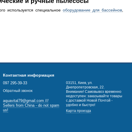
ические и ручные пылесосы
того используется специальное
оборудование для бассейнов
,
и не только в общественных местах, но и в частном секторе.
Контактная информация
х:
097 295-39-33
03151, Киев, ул.
Днепропетровская, 22.
Обратный звонок
Внимание! Самовывоз временно
недоступен: заказывайте товары
с доставкой Новой Почтой -
aquavital79@gmail.com ///
травм и заболеваний;
удобно и быстро!
Sellers from China - do not spam
us!
Карта проезда
воде детей и др.
жания санитарно-гигиенических норм эксплуатации подобных
сности посетителей. В этом контексте, выбор подходящего