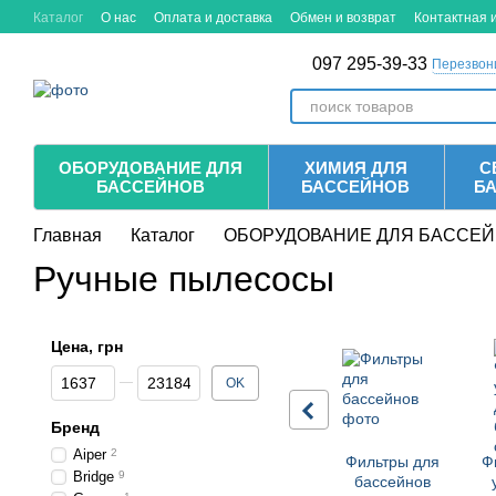
Перейти к основному контенту
Каталог
О нас
Оплата и доставка
Обмен и возврат
Контактная
097 295-39-33
Перезвон
ОБОРУДОВАНИЕ ДЛЯ
ХИМИЯ ДЛЯ
С
БАССЕЙНОВ
БАССЕЙНОВ
Б
Главная
Каталог
ОБОРУДОВАНИЕ ДЛЯ БАССЕ
Ручные пылесосы
Цена, грн
От Цена, грн
До Цена, грн
OK
Бренд
Aiper
2
Фильтры для
Ф
Bridge
9
бассейнов