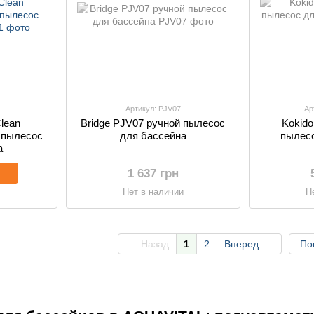
Артикул: PJV07
Ар
lean
Bridge PJV07 ручной пылесос
Kokido
 пылесос
для бассейна
пылесо
а
1 637 грн
Нет в наличии
Н
Назад
1
2
Вперед
По