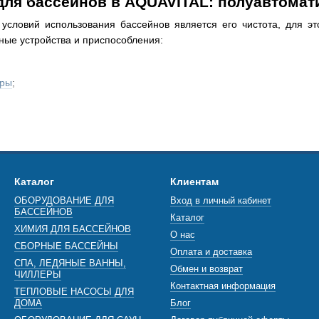
для бассейнов в AQUAVITAL: полуавтомат
словий использования бассейнов является его чистота, для э
ые устройства и приспособления:
тры
;
ы
для бассейнов;
.
Бассейны становятся все более популярным
Каталог
Клиентам
Человек использует бассейны в разных целя
ОБОРУДОВАНИЕ ДЛЯ
Вход в личный кабинет
для тренировок спортсменов;
БАССЕЙНОВ
Каталог
для оздоровления обычных граждан;
ХИМИЯ ДЛЯ БАССЕЙНОВ
О нас
СБОРНЫЕ БАССЕЙНЫ
в целях реабилитации после различных 
Оплата и доставка
СПА, ЛЕДЯНЫЕ ВАННЫ,
Обмен и возврат
для обучения плаванию и поведению на 
ЧИЛЛЕРЫ
Контактная информация
ТЕПЛОВЫЕ НАСОСЫ ДЛЯ
Чистота бассейна необходима для поддер
ДОМА
Блог
общественных мест и обеспечения безопа