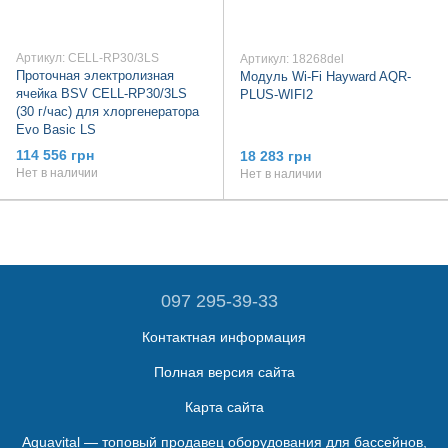
Артикул: CELL-RP30/3LS
Артикул: 18268del
Проточная электролизная
Модуль Wi-Fi Hayward AQR-
ячейка BSV CELL-RP30/3LS
PLUS-WIFI2
(30 г/час) для хлоргенератора
Evo Basic LS
114 556 грн
18 283 грн
Нет в наличии
Нет в наличии
097 295-39-33
Контактная информация
Полная версия сайта
Карта сайта
Aquavital — топовый продавец оборудования для бассейнов,