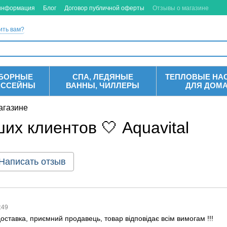
 информация
Блог
Договор публичной оферты
Отзывы о магазине
ить вам?
БОРНЫЕ
СПА, ЛЕДЯНЫЕ
ТЕПЛОВЫЕ НА
АССЕЙНЫ
ВАННЫ, ЧИЛЛЕРЫ
ДЛЯ ДОМ
агазине
их клиентов 🤍 Aquavital
Написать отзыв
9:49
оставка, приємний продавець, товар відповідає всім вимогам !!!