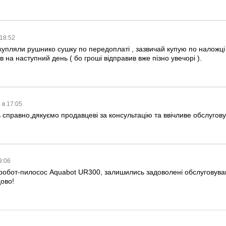
 18:52
купляли рушнико сушку по передоплаті , зазвичай купую по наложці
 на наступний день ( бо гроші відправив вже пізно увечорі ).
 в 17:05
 справно,дякуємо продавцеві за консультацію та ввічливе обслугов
9:06
 робот-пилосос Aquabot UR300, залишились задоволені обслуговув
ово!