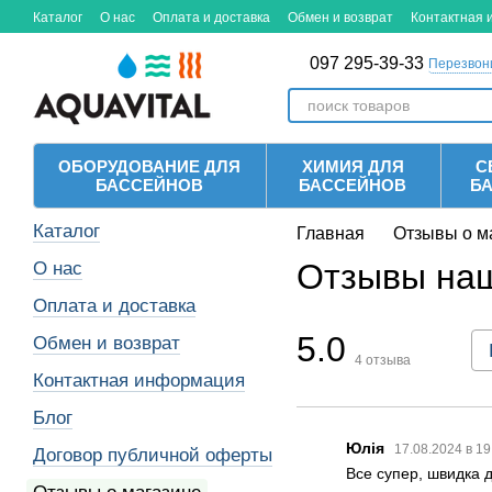
Перейти к основному контенту
Каталог
О нас
Оплата и доставка
Обмен и возврат
Контактная
097 295-39-33
Перезвон
ОБОРУДОВАНИЕ ДЛЯ
ХИМИЯ ДЛЯ
С
БАССЕЙНОВ
БАССЕЙНОВ
Б
Каталог
Главная
Отзывы о м
Отзывы наш
О нас
Оплата и доставка
5.0
Обмен и возврат
4
отзыва
Контактная информация
Блог
Юлія
17.08.2024 в 1
Договор публичной оферты
Все супер, швидка д