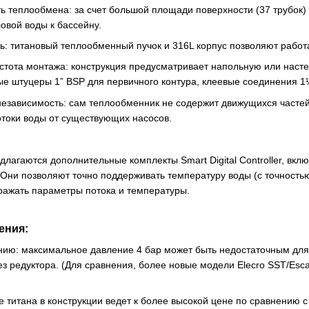
 теплообмена: за счет большой площади поверхности (37 трубок)
овой воды к бассейну​.
ь: титановый теплообменный пучок и 316L корпус позволяют работа
стота монтажа: конструкция предусматривает напольную или насте
е штуцеры 1” BSP для первичного контура, клеевые соединения 1½
езависимость: сам теплообменник не содержит движущихся частей
отоки воды от существующих насосов.
длагаются дополнительные комплекты Smart Digital Controller, в
Они позволяют точно поддерживать температуру воды (с точностью 
ражать параметры потока и температуры​.
ения:
нию: максимальное давление 4 бар может быть недостаточным дл
з редуктора. (Для сравнения, более новые модели Elecro SST/Escal
 титана в конструкции ведет к более высокой цене по сравнению 