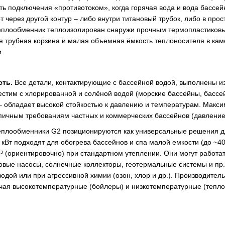
 подключения «противотоком», когда горячая вода и вода бассейна
т через другой контур – либо внутри титановый трубок, либо в пр
 Теплообменник теплоизолирован снаружи прочным термопластиков
ая трубная корзина и малая объемная ёмкость теплоносителя в к
.
сть.
Все детали, контактирующие с бассейной водой, выполнены из
естим с хлорированной и солёной водой (морские бассейны, бассей
 обладает высокой стойкостью к давлению и температурам. Макси
 типичным требованиям частных и коммерческих бассейнов (давлени
еплообменники G2 позиционируются как универсальные решения д
Вт подходят для обогрева бассейнов и спа малой емкости (до ~40
³ (ориентировочно) при стандартном утеплении​. Они могут работа
ловые насосы, солнечные коллекторы, геотермальные системы и пр
одой или при агрессивной химии (озон, хлор и др.). Производител
чая высокотемпературные (бойлеры) и низкотемпературные (теплов