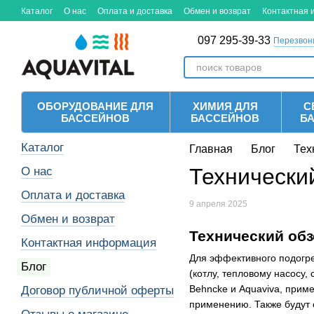
Перейти к основному контенту
Каталог
О нас
Оплата и доставка
Обмен и возврат
Контактная
097 295-39-33
Перезвон
ОБОРУДОВАНИЕ ДЛЯ
ХИМИЯ ДЛЯ
С
БАССЕЙНОВ
БАССЕЙНОВ
Б
Каталог
Главная
Блог
Тех
Технически
О нас
Оплата и доставка
9 апреля 2025
Обмен и возврат
Технический обз
Контактная информация
Для эффективного подогр
Блог
(котлу, тепловому насосу,
Behncke и Aquaviva, прим
Договор публичной оферты
применению. Также будут 