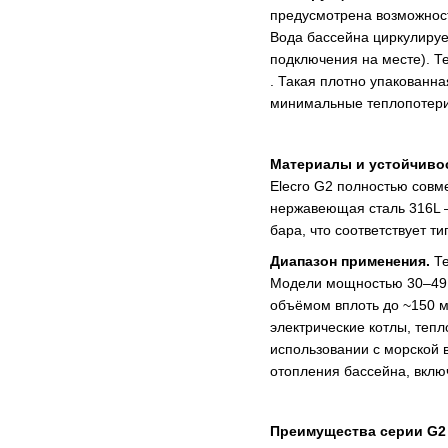
предусмотрена возможность
Вода бассейна циркулируе
подключения на месте)​.
. Такая плотно упакованн
минимальные теплопотери​
Материалы и устойчиво
Elecro G2 полностью совм
нержавеющая сталь 316L –
бара​, что соответствует
Диапазон применения.
Т
Модели мощностью 30–49 к
объёмом вплоть до ~150 м
электрические котлы, теп
использовании с морской в
отопления бассейна, вклю
Преимущества серии G2