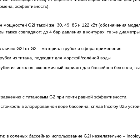
бмена, эффективность).
 мощностей G2I такой же: 30, 49, 85 и 122 кВт (обозначения моде
ры также совпадают: до 4 бар давления в контурах, те же диаметр
отличие G2I от G2 – материал трубок и сфера применения:
 трубки из титана, подходит для морской/солёной воды
– трубки из инколоя, экономичный вариант для бассейнов без соли,
сравнению с титановым G2 при почти равной эффективности.
стойкость в хлорированной воде бассейна; сплав Incoloy 825 устой
и: в соленых бассейнах использование G2I нежелательно – Incoloy