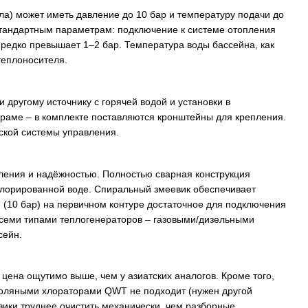
ла) может иметь давление до 10 бар и температуру подачи до
т стандартным параметрам: подключение к системе отопления
 редко превышает 1–2 бар. Температура воды бассейна, как
 теплоносителя.
другому источнику с горячей водой и установки в
раме – в комплекте поставляются кронштейны для крепления.
кой системы управления​.
ления и надёжностью. Полностью сварная конструкция
в хлорированной воде. Спиральный змеевик обеспечивает
 (10 бар) на первичном контуре достаточное для подключения
семи типами теплогенераторов – газовыми/дизельными
сейн.
 цена ощутимо выше, чем у азиатских аналогов. Кроме того,
 соляными хлораторами QWT не подходит (нужен другой
ики труднее очистить механически, чем разборные