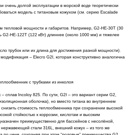
при очень долгой эксплуатации в морской воде теоретически
боваться модель с титановым кожухом (см. серию Escalade
м тепловой мощности и габаритов. Например, G2-HE-30T (30
ль G2-HE-122T (122 кВт) длиннее (около 1000 мм) и тяжелее
ло трубок или их длина для достижения разной мощности).
дификация – Elecro G2I, которая конструктивно аналогична
 сплав Incoloy 825. По сути, G2I – это вариант серии G2,
изоляционная оболочка), но вместо титана во внутреннем
 снизить стоимость теплообменника при сохранении высокой
сокой стойкостью к коррозии, кислотам и высоким
едназначен преимущественно для бассейнов с несолёной,
 нержавеющей стали 316L, внешний кожух – из того же
пна по цене, сохраняя при этом “родовые” преимущества G2