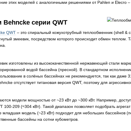
ние этих моделей с аналогичными решениями от Pahlen и Elecro 
и Behncke серии QWT
cke QWT
– это спиральный кожухотрубный теплообменник (shell & c
гнутый змеевик, посредством которого происходит обмен теплом​. 
на.
евик изготовлены из высококачественной нержавеющей стали марки A
хлорированной водой бассейна (пресной). В стандартном исполнен
ользование в солёных бассейнах не рекомендуется, так как даже 3
ehncke отсутствует титановая версия QWT, поэтому для агрессивн
ются модели мощностью от ~23 кВт до ~300 кВт. Например, доступ
WT 100-209 (≈304 кВт)​. Такой диапазон позволяет подобрать агрег
е младшая модель (~23 кВт) подходит для небольших бассейнов (по
твенные бассейны на сотни кубометров.