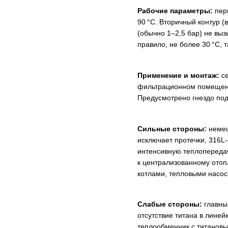
Рабочие параметры:
пер
90 °С. Вторичный контур (
(обычно 1–2,5 бар) не вы
правило, не более 30 °С, 
Применение и монтаж:
с
фильтрационном помещении
Предусмотрено гнездо под
Сильные стороны:
немец
исключает протечки, 316L
интенсивную теплопередач
к централизованному ото
котлами, тепловыми насос
Слабые стороны:
главны
отсутствие титана в лине
теплообменник с титановы