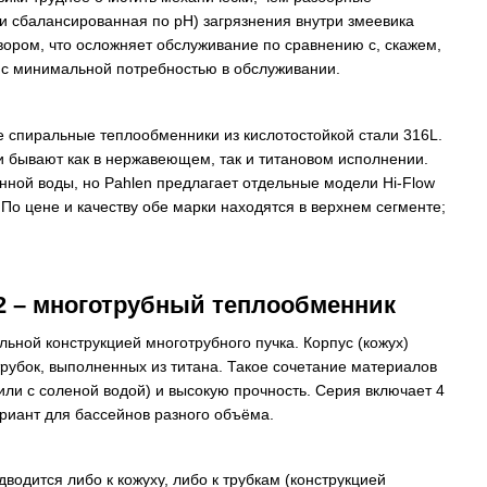
и сбалансированная по pH) загрязнения внутри змеевика
ором, что осложняет обслуживание по сравнению с, скажем,
с минимальной потребностью в обслуживании.
же спиральные теплообменники из кислотостойкой стали 316L.
 и бывают как в нержавеющем, так и титановом исполнении.
нной воды, но Pahlen предлагает отдельные модели Hi-Flow
 По цене и качеству обе марки находятся в верхнем сегменте;
G2 – многотрубный теплообменник
ьной конструкцией многотрубного пучка. Корпус (кожух)
трубок, выполненных из титана​. Такое сочетание материалов
или с соленой водой) и высокую прочность. Серия включает 4
ариант для бассейнов разного объёма.
водится либо к кожуху, либо к трубкам (конструкцией