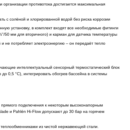
 и организации противотока достигается максимальная
ть с солёной и хлорированной водой без риска коррозии​
нную установку, в комплект входят все необходимые фитинги
”/50 мм для вторичного) и карман для датчика температуры​
 и не потребляет электроэнергию – он передаёт тепло
ключающие интеллектуальный сенсорный термостатический блок
до 0,5 °C), интегрировать обогрев бассейна в системы
я прямого подключения к некоторым высоконапорным
ade и Pahlén Hi-Flow допускают до 30 бар на горячем
с теплообменниками из чистой нержавеющей стали.