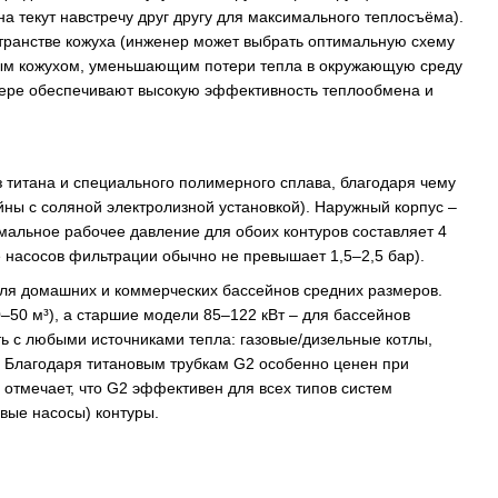
 текут навстречу друг другу для максимального теплосъёма)​.
остранстве кожуха (инженер может выбрать оптимальную схему
ым кожухом, уменьшающим потери тепла в окружающую среду​
амере обеспечивают высокую эффективность теплообмена и
 титана и специального полимерного сплава, благодаря чему
ны с соляной электролизной установкой)​. Наружный корпус –
мальное рабочее давление для обоих контуров составляет 4
е насосов фильтрации обычно не превышает 1,5–2,5 бар).
ля домашних и коммерческих бассейнов средних размеров.
–50 м³), а старшие модели 85–122 кВт – для бассейнов
ть с любыми источниками тепла: газовые/дизельные котлы,
.​ Благодаря титановым трубкам G2 особенно ценен при
ь отмечает, что G2 эффективен для всех типов систем
ые насосы) контуры​.