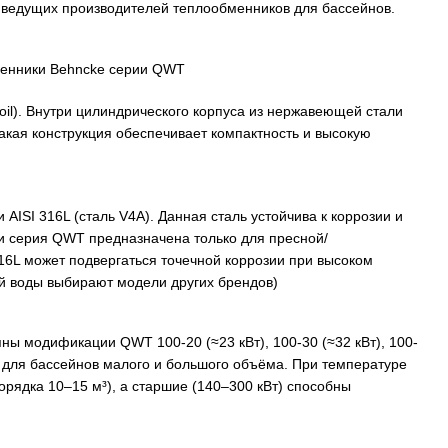
– ведущих производителей теплообменников для бассейнов.
oil). Внутри цилиндрического корпуса из нержавеющей стали
Такая конструкция обеспечивает компактность и высокую
ISI 316L (сталь V4A)​. Данная сталь устойчива к коррозии и
ии серия QWT предназначена только для пресной/
16L может подвергаться точечной коррозии при высоком
ой воды выбирают модели других брендов)
ны модификации QWT 100-20 (≈23 кВт), 100-30 (≈32 кВт), 100-
ат для бассейнов малого и большого объёма. При температуре
рядка 10–15 м³), а старшие (140–300 кВт) способны