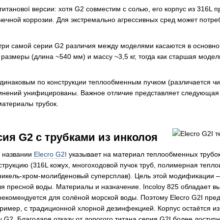
титанової версии: хотя G2 совместим с солью, его корпус из 316L 
чечной коррозии. Для экстремально агрессивных сред может потре
три самой серии G2 различия между моделями касаются в основно
 размеры (длина ~540 мм) и массу ~3,5 кг, тогда как старшая моде
инаковым по конструкции теплообменным пучком (различается чис
нений унифицированы. Важное отличие представляет следующая мо
материалы трубок.
рсия G2 с трубками из инколоя
 в названии
Elecro G2I
указывает на материал теплообменных трубок –
струкцию (316L кожух, многоходовой пучок труб, полимерная тепло
никель-хром-молибденовый суперсплав)​. Цель этой модификации –
я пресной воды. Материалы и назначение. Incoloy 825 обладает вы
рекомендуется для солёной морской воды​. Поэтому Elecro G2I пр
ример, с традиционной хлорной дезинфекцией. Корпус остаётся из
у G2​. Благодаря отказу от дорогого титана серия G2I более досту