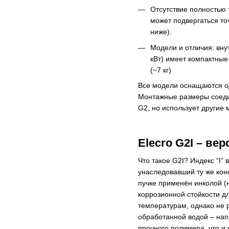
Отсутствие полностью 
может подвергаться то
ниже).
Модели и отличия: вну
кВт) имеет компактные
(~7 кг)​
Все модели оснащаются од
Монтажные размеры соеди
G2, но использует другие 
Elecro G2I – ве
Что такое G2I? Индекс “I”
унаследовавший ту же кон
пучке применён инколой (
коррозионной стойкости дл
температурам, однако не 
обработанной водой – нап
прочного полимера, что и 