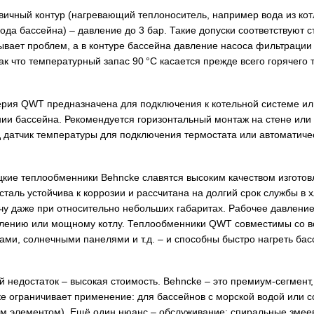
вичный контур (нагревающий теплоноситель, например вода из кот
вода бассейна) – давление до 3 бар​. Такие допуски соответствую
зывает проблем, а в контуре бассейна давление насоса фильтрации
так что температурный запас 90 °С касается прежде всего горячего
ерия QWT предназначена для подключения к котельной системе или 
 бассейна​. Рекомендуется горизонтальный монтаж на стене или 
 датчик температуры для подключения термостата или автоматичес
кие теплообменники Behncke славятся высоким качеством изготов
-сталь устойчива к коррозии и рассчитана на долгий срок службы 
у даже при относительно небольших габаритах. Рабочее давление
плению или мощному котлу​. Теплообменники QWT совместимы со в
ами, солнечными панелями и т.д. – и способны быстро нагреть бас
й недостаток – высокая стоимость. Behncke – это премиум-сегмент,
йке ограничивает применение: для бассейнов с морской водой или
м элементом). Ещё один нюанс – обслуживание: спиральные змеев