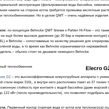
нормальной эксплуатации (фильтрованная вода бассейна, химическ
нии накипи на стороне котла требуется промывка кислотным раств
и теплообменниками. Но в целом QWT – очень надёжные изделия 
cro:
по концепции Behncke QWT близки к Pahlen Hi-Flow – это так
 на ещё более высокое давление (до 30 бар в первичном контуре)​
16L) и Behncke – сопоставимые по качеству решения для хлорирова
олёной воды​, в то время как Behncke ограничивается нержавейкой.
одитель – обычно стоит не дешевле немецкого Behncke.
Elecro 
ерии G2
– это высокоэффективные кожухотрубные аппараты с уникал
 стали марки 316L, а внутри него расположен пакет из 37 тонких 
озионную стойкость при контакте с водой бассейна (даже морской 
 122 кВт (тепло производительности)​, что позволяет подобрать в
сти.
Первичный контур (горячая вода от котла или теплонасоса) под