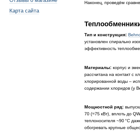
Отзывы о магазине
Наконец, проведём сравне
Карта сайта
Теплообменник
Тип и конструкция:
Behn
установлен спирально изо
эффективность теплообме
Материалы:
корпус и зме
рассчитана на контакт с 
хлорированной воды – исп
содержании хлоридов (у B
Мощностной ряд:
выпуска
70 (≈75 кВт), вплоть до Q
теплоносителя ~90 °С даж
обогревать крупные общес