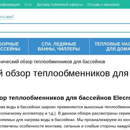
 информация
Блог
Договор публичной оферты
Отзывы о магазине
ить вам?
БОРНЫЕ
СПА, ЛЕДЯНЫЕ
ТЕПЛОВЫЕ НА
АССЕЙНЫ
ВАННЫ, ЧИЛЛЕРЫ
ДЛЯ ДОМ
нический обзор теплообменников для бассейнов
й обзор теплообменников для
ор теплообменников для бассейнов Elecro,
ева воды в бассейнах широко применяются выносные теплообменни
 солнечному коллектору и т.д.). В данном обзоре рассмотрены серии
еняемых для нагрева воды в бассейнах. Мы проанализируем их ко
отмечены особенности монтажа, сильные и слабые стороны каждой