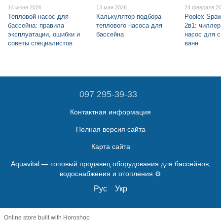
14 июня 2026
13 мая 2026
24 февраля 2
Тепловой насос для
Калькулятор подбора
Poolex Spa
бассейна: правила
теплового насоса для
2в1: чиллер
эксплуатации, ошибки и
бассейна
насос для с
советы специалистов
ванн
097 295-39-33
Контактная информация
Полная версия сайта
Карта сайта
Aquavital — топовый продавец оборудования для бассейнов,
водоснабжения и отопления ⚙️
Рус
Укр
Online store built with Horoshop