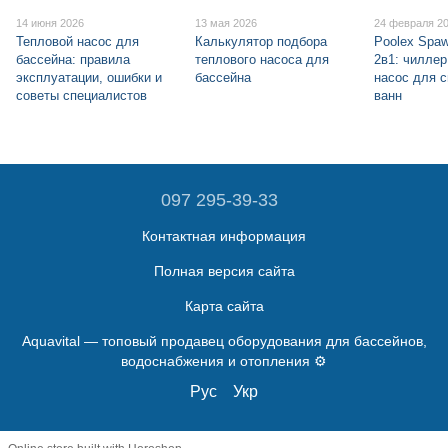
14 июня 2026
13 мая 2026
24 февраля 2
Тепловой насос для
Калькулятор подбора
Poolex Spa
бассейна: правила
теплового насоса для
2в1: чиллер
эксплуатации, ошибки и
бассейна
насос для с
советы специалистов
ванн
097 295-39-33
Контактная информация
Полная версия сайта
Карта сайта
Aquavital — топовый продавец оборудования для бассейнов,
водоснабжения и отопления ⚙️
Рус
Укр