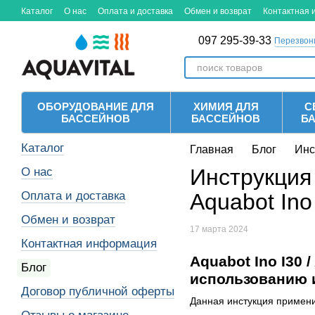
Перейти к основному контенту
Каталог
О нас
Оплата и доставка
Обмен и возврат
Контактная
097 295-39-33
Перезвон
ОБОРУДОВАНИЕ ДЛЯ
ХИМИЯ ДЛЯ
С
БАССЕЙНОВ
БАССЕЙНОВ
Б
Каталог
Главная
Блог
Инс
Инструкция 
О нас
Оплата и доставка
Aquabot Ino
Обмен и возврат
17 марта 2024
Контактная информация
Aquabot Ino I30 
Блог
использованию 
Договор публичной оферты
Данная инстукция примен