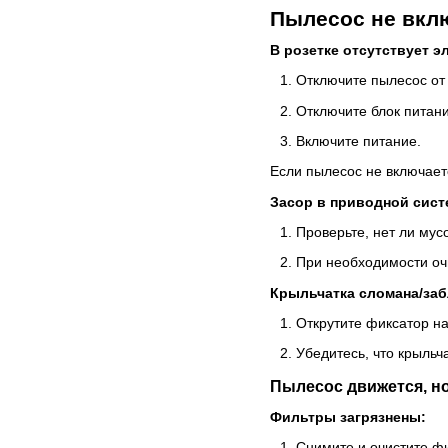
Пылесос не вкл
В розетке отсутствует э
Отключите пылесос от 
Отключите блок питани
Включите питание.
Если пылесос не включаетс
Засор в приводной сист
Проверьте, нет ли мус
При необходимости очи
Крыльчатка сломана/заб
Открутите фиксатор н
Убедитесь, что крыльч
Пылесос движется, но
Фильтры загрязнены:
Снимите и очистите ф