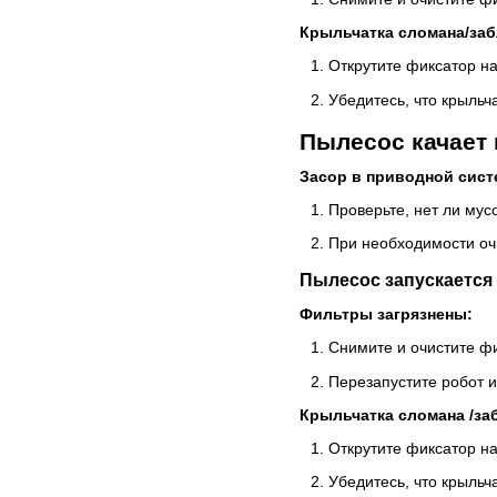
Крыльчатка сломана/заб
Открутите фиксатор н
Убедитесь, что крыльч
Пылесос качает 
Засор в приводной сист
Проверьте, нет ли мус
При необходимости очи
Пылесос запускается 
Фильтры загрязнены:
Снимите и очистите ф
Перезапустите робот и
Крыльчатка сломана /за
Открутите фиксатор н
Убедитесь, что крыльч