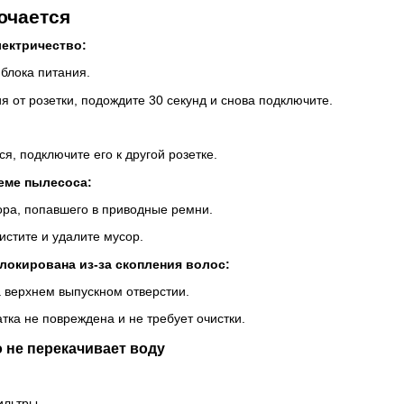
ючается
лектричество:
блока питания.
я от розетки, подождите 30 секунд и снова подключите.
я, подключите его к другой розетке.
еме пылесоса:
ора, попавшего в приводные ремни.
стите и удалите мусор.
локирована из-за скопления волос:
а верхнем выпускном отверстии.
атка не повреждена и не требует очистки.
 не перекачивает воду
ильтры.