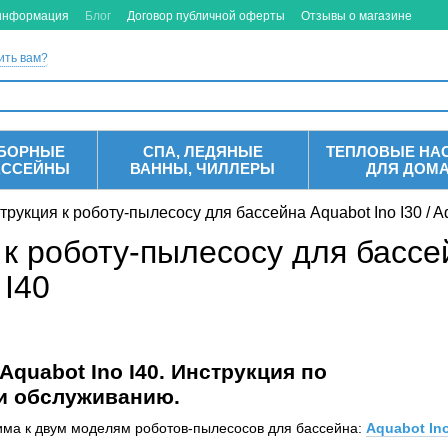
 информация
Блог
Договор публичной оферты
Отзывы о магазине
ить вам?
БОРНЫЕ
СПА, ЛЕДЯНЫЕ
ТЕПЛОВЫЕ НА
АССЕЙНЫ
ВАННЫ, ЧИЛЛЕРЫ
ДЛЯ ДОМ
трукция к роботу-пылесосу для бассейна Aquabot Ino I30 / Aq
к роботу-пылесосу для бассей
 I40
/ Aquabot Ino I40. Инструкция по
и обслуживанию.
има к двум моделям роботов-пылесосов для бассейна:
Aquabot Ino