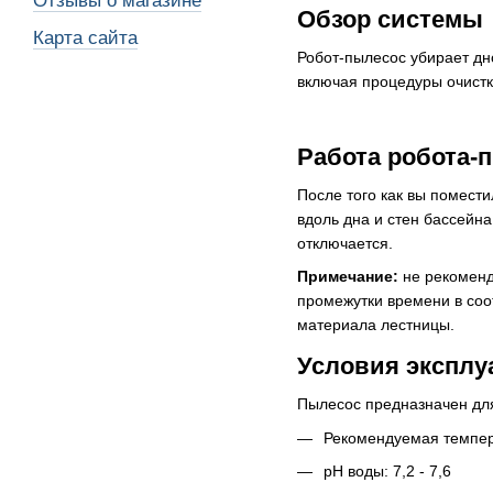
Отзывы о магазине
Обзор системы
Карта сайта
Робот-пылесос убирает дно
включая процедуры очистк
Работа робота-
После того как вы помест
вдоль дна и стен бассейн
отключается.
Примечание:
не рекоменд
промежутки времени в соо
материала лестницы.
Условия эксплу
Пылесос предназначен для
Рекомендуемая темпер
pH воды: 7,2 - 7,6