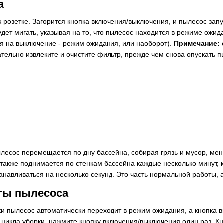
а
 розетке. Загорится кнопка включения/выключения, и пылесос запу
будет мигать, указывая на то, что пылесос находится в режиме ож
я на выключение - режим ожидания, или наоборот).
Примечание:
тельно извлеките и очистите фильтр, прежде чем снова опускать п
ылесос перемещается по дну бассейна, собирая грязь и мусор, мен
также поднимается по стенкам бассейна каждые несколько минут, 
навливаться на несколько секунд. Это часть нормальной работы, 
ты пылесоса
ки пылесос автоматически переходит в режим ожидания, а кнопка 
 цикла уборки, нажмите кнопку включения/выключения один раз. Кн