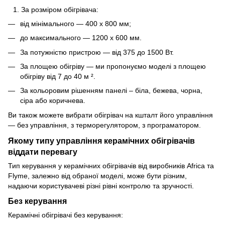
За розміром обігрівача:
від мінімального — 400 x 800 мм;
до максимального — 1200 x 600 мм.
За потужністю пристрою — від 375 до 1500 Вт.
За площею обігріву — ми пропонуємо моделі з площею
обігріву від 7 до 40 м ².
За кольоровим рішенням панелі – біла, бежева, чорна,
сіра або коричнева.
Ви також можете вибрати обігрівач на кшталт його управління
— без управління, з терморегулятором, з програматором.
Якому типу управління керамічних обігрівачів
віддати перевагу
Тип керування у керамічних обігрівачів від виробників Africa та
Flyme, залежно від обраної моделі, може бути різним,
надаючи користувачеві різні рівні контролю та зручності.
Без керування
Керамічні обігрівачі без керування: