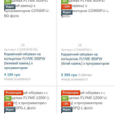
Хіт
Хіт
Відео
−10%
Відео
18
18
Артикул: C2/500PW-BG
Артикул: C2/800PW-L
Керамічний обігрівач на
Керамічний обігрівач на
коліщатках FLYME 500PW
коліщатках FLYME 800PW
(бежевий камінь) з
(білий камінь) з програматором
програматором
4 190 грн
5 390 грн
5 990 грн
Немає в наявності
Немає в наявності
Розпродаж
Розпродаж
Хіт
Хіт
−3%
−3%
Відео
Відео