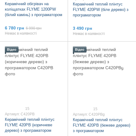
Керамічний обігрівач на
Керамічний теплий плінтус
коліщатках FLYME 1200PW
FLYME 420PW (біле дерево) з
(білий камінь) з програматором
програматором
6 780 грн
3 490 грн
6 990 грн
Немає в наявності
Немає в наявності
Відео
Відео
15
15
Артикул: C420PB
Артикул: C420PBg
Керамічний теплий плінтус
Керамічний теплий плінтус
FLYME 420PB (коричневе
FLYME 420PB (бежеве дерево)
дерево) з програматором
з програматором