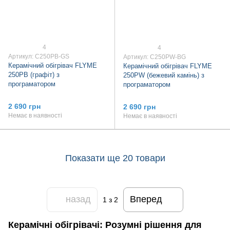
4
4
Артикул: C250PB-GS
Артикул: C250PW-BG
Керамічний обігрівач FLYME
Керамічний обігрівач FLYME
250PB (графіт) з
250PW (бежевий камінь) з
програматором
програматором
2 690 грн
2 690 грн
Немає в наявності
Немає в наявності
Показати ще 20 товари
назад
Вперед
1
з 2
Керамічні обігрівачі: Розумні рішення для