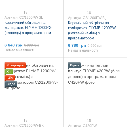
18
18
Артикул: C2/1200PW SL
Артикул: C2/1200PW Bg
Керамічний обігрівач на
Керамічний обігрівач на
коліщатках FLYME 1200PG
коліщатках FLYME 1200PW
(сланець) з програматором
(бежевий камінь) з
програматором
6 640 грн
6 780 грн
6 990 грн
6 990 грн
Немає в наявності
Немає в наявності
Розпродаж
Відео
Хіт
−3%
Відео
18
15
Артикул: C2/1200PW-BK
Артикул: C420PW