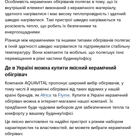
Особливість керамічних обігрівачів полягає в тому, що їх
внутрішній елемент виконаний з керамічного матеріалу,
здатного нагріватися і має високу теплопровідність і здатний
швидко нагріватися. Такі пристрої швидко нагріваються та
розсіюють тепло, що робить їх безпечними та
енергоощадними.
Різниця між керамічними та іншими типами обігрівачів полягає
в їхній здатності швидко нагріватися та підтримувати стабільну
температуру. Вони компактні та мобільні, що полегшує їхнє
переміщення в різні частини будинку/офісу.
Де в Україні можна купити якісний керамічний
обігрівач
Компанія AQUAVITAL пропонує широкий вибір обігрівачів, у
тому числі й керамічні обігрівачі від таких відомих у нашій
країні брендів, як
Africa
та
Flyme
. Купити в Україні керамічний
обігрівач можна в інтернет-магазині нашої компанії. Їх
придбання буде чудовим вибором для забезпечення тепла та
комфорту у вашому будинку/офісі.
Це якісно виготовлені та надійні пристрої з різним набором
характеристик та властивостей, ви можете вибрати керамічний
обігрівач: