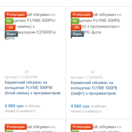
Розпродаж
Розпродаж
Хіт
Хіт
−3%
−3%
Відео
Відео
18
18
Артикул: C2/500PW
Артикул: C2/500PG
Керамічний обігрівач на
Керамічний обігрівач на
коліщатках FLYME 500PW
коліщатках FLYME 500PB
(білий камінь) з програматором
(графіт) з програматором
4 060 грн
4 060 грн
4 190 грн
4 190 грн
Немає в наявності
Немає в наявності
Розпродаж
Розпродаж