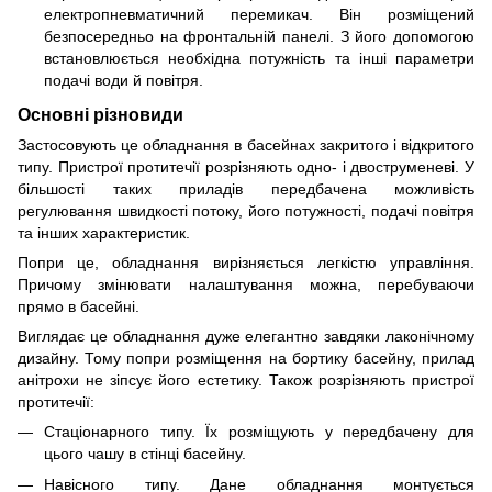
електропневматичний перемикач. Він розміщений
безпосередньо на фронтальній панелі. З його допомогою
встановлюється необхідна потужність та інші параметри
подачі води й повітря.
Основні різновиди
Застосовують це обладнання в басейнах закритого і відкритого
типу. Пристрої протитечії розрізняють одно- і двоструменеві. У
більшості таких приладів передбачена можливість
регулювання швидкості потоку, його потужності, подачі повітря
та інших характеристик.
Попри це, обладнання вирізняється легкістю управління.
Причому змінювати налаштування можна, перебуваючи
прямо в басейні.
Виглядає це обладнання дуже елегантно завдяки лаконічному
дизайну. Тому попри розміщення на бортику басейну, прилад
анітрохи не зіпсує його естетику. Також розрізняють пристрої
протитечії:
Стаціонарного типу. Їх розміщують у передбачену для
цього чашу в стінці басейну.
Навісного типу. Дане обладнання монтується