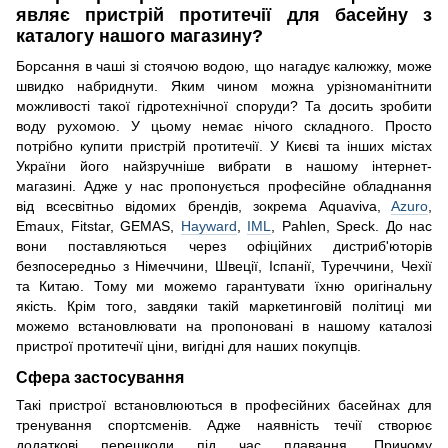
являє пристрій протитечії для басейну з
каталогу нашого магазину?
Борсання в чаші зі стоячою водою, що нагадує калюжку, може
швидко набриднути. Яким чином можна урізноманітнити
можливості такої гідротехнічної споруди? Та досить зробити
воду рухомою. У цьому немає нічого складного. Просто
потрібно купити пристрій протитечії. У Києві та інших містах
України його найзручніше вибрати в нашому інтернет-
магазині. Адже у нас пропонується професійне обладнання
від всесвітньо відомих брендів, зокрема Aquaviva,
Azuro
,
Emaux, Fitstar, GEMAS,
Hayward
,
IML
, Pahlen, Speck. До нас
вони поставляються через офіційних дистриб'юторів
безпосередньо з Німеччини, Швеції, Іспанії, Туреччини, Чехії
та Китаю. Тому ми можемо гарантувати їхню оригінальну
якість. Крім того, завдяки такій маркетинговій політиці ми
можемо встановлювати на пропоновані в нашому каталозі
пристрої протитечії ціни, вигідні для наших покупців.
Сфера застосування
Такі пристрої встановлюються в професійних басейнах для
тренування спортсменів. Адже наявність течії створює
додаткові перешкоди під час плавання. Причому