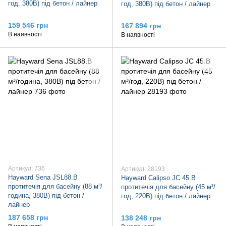
год, 380В) під бетон / лайнер
год, 380В) під бетон / лайнер
159 546 грн
167 894 грн
В наявності
В наявності
Артикул: 736
Артикул: 28193
Hayward Sena JSL88.B
Hayward Calipso JC 45.B
протитечія для басейну (88 м³/
протитечія для басейну (45 м³/
година, 380В) під бетон /
год, 220В) під бетон / лайнер
лайнер
187 658 грн
138 248 грн