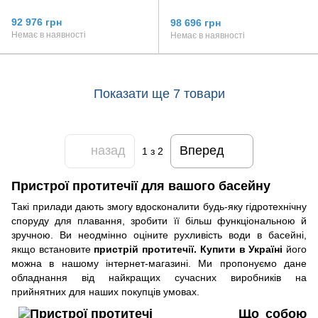
92 976 грн
98 696 грн
Немає в наявності
Немає в наявності
Показати ще 7 товари
назад
Вперед
1
з 2
Пристрої протитечії для вашого басейну
Такі прилади дають змогу вдосконалити будь-яку гідротехнічну
споруду для плавання, зробити її більш функціональною й
зручною. Ви неодмінно оціните рухливість води в басейні,
якщо встановите
пристрій протитечії. Купити в Україні
його
можна в нашому інтернет-магазині. Ми пропонуємо дане
обладнання від найкращих сучасних виробників на
прийнятних для наших покупців умовах.
Що собою