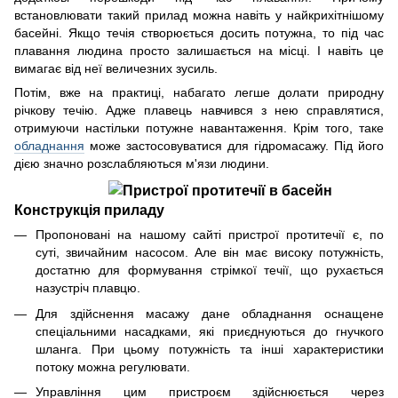
встановлювати такий прилад можна навіть у найкрихітнішому
басейні. Якщо течія створюється досить потужна, то під час
плавання людина просто залишається на місці. І навіть це
вимагає від неї величезних зусиль.
Потім, вже на практиці, набагато легше долати природну
річкову течію. Адже плавець навчився з нею справлятися,
отримуючи настільки потужне навантаження. Крім того, таке
обладнання
може застосовуватися для гідромасажу. Під його
дією значно розслабляються м'язи людини.
Конструкція приладу
Пропоновані на нашому сайті пристрої протитечії є, по
суті, звичайним насосом. Але він має високу потужність,
достатню для формування стрімкої течії, що рухається
назустріч плавцю.
Для здійснення масажу дане обладнання оснащене
спеціальними насадками, які приєднуються до гнучкого
шланга. При цьому потужність та інші характеристики
потоку можна регулювати.
Управління цим пристроєм здійснюється через