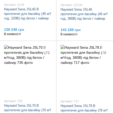
Артикул: 2134
Артикул: 15134
Hayward Sena JSL45.B
Hayward Sena JSL46
протитечія для басейну (45 м³/
протитечія для басейну (45 м³/
год, 220В) під бетон / лайнер
год, 380В) під бетон / лайнер
138 248 грн
143 189 грн
В наявності
В наявності
Артикул: 735
Артикул: 717
Hayward Sena JSL70.B
Hayward Sena JSL78.B
протитечія для басейну (70 м³/
протитечія для басейну (78 м³/