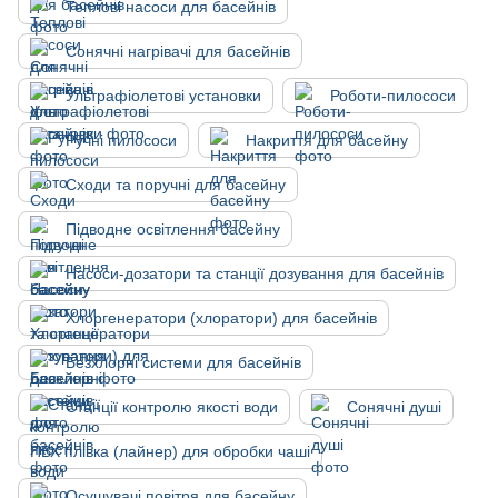
Теплові насоси для басейнів
Сонячні нагрівачі для басейнів
Ультрафіолетові установки
Роботи-пилососи
Ручні пилососи
Накриття для басейну
Сходи та поручні для басейну
Підводне освітлення басейну
Насоси-дозатори та станції дозування для басейнів
Хлоргенератори (хлоратори) для басейнів
Безхлорні системи для басейнів
Станції контролю якості води
Сонячні душі
ПВХ плівка (лайнер) для обробки чаші
Осушувачі повітря для басейну