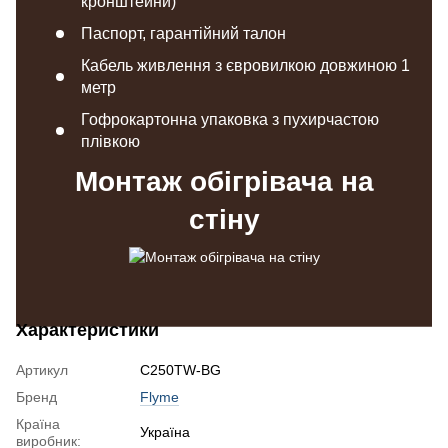
кронштейни)
Паспорт, гарантійний талон
Кабель живлення з євровилкою довжиною 1
метр
Гофрокартонна упаковка з пухирчастою
плівкою
Монтаж обігрівача на
стіну
Характеристики
Артикул
C250TW-BG
Бренд
Flyme
Країна
Україна
виробник: