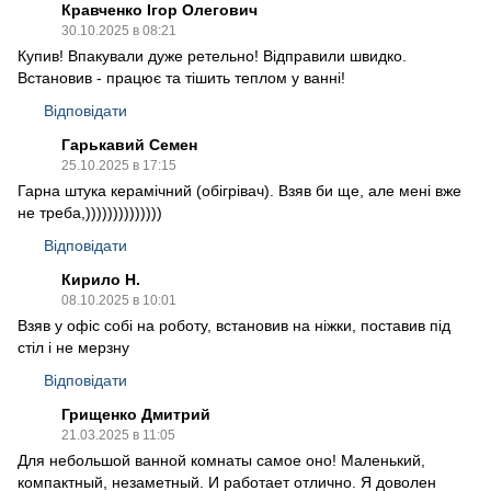
Кравченко Ігор Олегович
30.10.2025 в 08:21
Купив! Впакували дуже ретельно! Відправили швидко.
Встановив - працює та тішить теплом у ванні!
Відповідати
Гарькавий Семен
25.10.2025 в 17:15
Гарна штука керамічний (обігрівач). Взяв би ще, але мені вже
не треба,))))))))))))))
Відповідати
Кирило Н.
08.10.2025 в 10:01
Взяв у офіс собі на роботу, встановив на ніжки, поставив під
стіл і не мерзну
Відповідати
Грищенко Дмитрий
21.03.2025 в 11:05
Для небольшой ванной комнаты самое оно! Маленький,
компактный, незаметный. И работает отлично. Я доволен