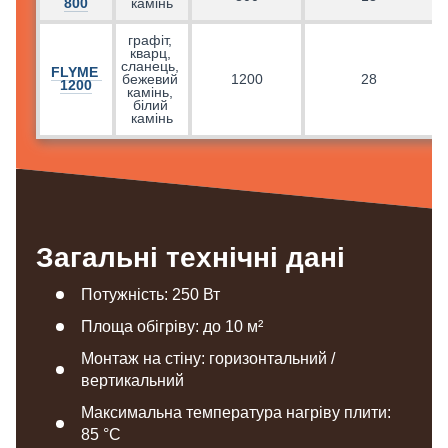
800
камінь
графіт, 
кварц, 
сланець, 
FLYME 
бежевий 
1200
28
1200
камінь, 
білий 
камінь
Загальні технічні дані
Потужність: 250 Вт
Площа обігріву: до 10 м²
Монтаж на стіну: горизонтальний /
вертикальний
Максимальна температура нагріву плити:
85 °C