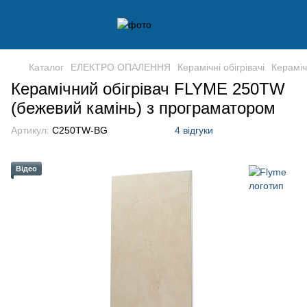
Каталог
ЕЛЕКТРО ОПАЛЕННЯ
Керамічні обігрівачі
Кераміч
Керамічний обігрівач FLYME 250TW
(бежевий камінь) з програматором
Артикул:
C250TW-BG
4 відгуки
Відео