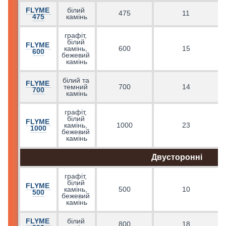
FLYME 
білий 
475
11
475
камінь
графіт, 
білий 
FLYME 
г
камінь, 
600
15
600
бежевий 
камінь
білий та 
FLYME 
темний 
700
14
700
камінь
графіт, 
білий 
FLYME 
камінь, 
1000
23
1000
бежевий 
камінь
Двусторонні
графіт, 
білий 
FLYME 
камінь, 
500
10
500
бежевий 
камінь
FLYME 
білий 
800
18