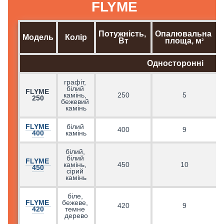
FLYME
Потужність, 
Опалювальна 
Модель
Колір
Вт
площа, м
²
Односторонні
графіт, 
білий 
FLYME 
г
камінь, 
250
5
250
бежевий 
камінь
FLYME 
білий 
400
9
400
камінь
білий, 
білий 
FLYME 
камінь, 
450
10
450
сірий 
камінь
біле, 
FLYME 
бежеве, 
г
420
9
420
темне 
дерево