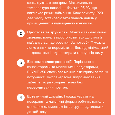
контактують із повітрям. Максимальна
температура панелі — близько 95 °C, що
виключає ризик займання. Клас захисту IP20
дає змогу встановлювати панель навіть у
приміщеннях із підвищеною вологістю.
Простота та зручність.
Монтаж займає лічені
хвилини: панель просто кріпиться до стіни й
під’єднується до розетки. За потреби її можна
легко зняти та перемістити. Догляд мінімальний
— достатньо іноді протирати корпус від пилу.
Економія електроенергії.
Порівняно з
конвекторами та масляними радіаторами,
FLYME 250 споживає менше електрики за тієї ж
потужності. Інфрачервоне випромінювання
забезпечує рівномірне тепло без
пересушування повітря.
Естетичний дизайн.
Гладка керамічна
поверхня та лаконічні форми роблять панель
стильним елементом інтер’єру — від класики
до хай-теку.