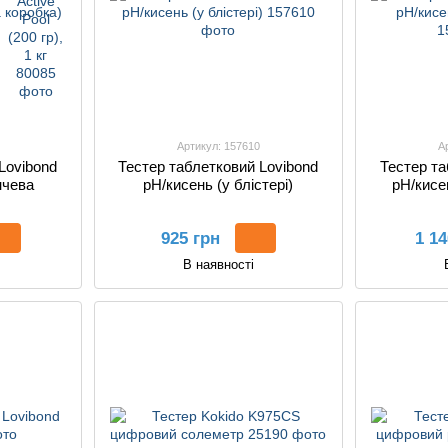
Артикул: 157610
А
Lovibond
Тестер таблетковий Lovibond
Тестер та
нчева
pH/кисень (у блістері)
pH/кисе
925 грн
1 14
В наявності