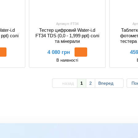
Артикул: FT34
Арт
ter-i.d
Тестер цифровий Water-i.d
Таблетк
 ppt) солі
FT34 TDS (0,0 - 1,999 ppt) солі
фотомет
та мінерали
тестера
(пачк
4 080 грн
459
В наявності
назад
1
2
Вперед
Пок