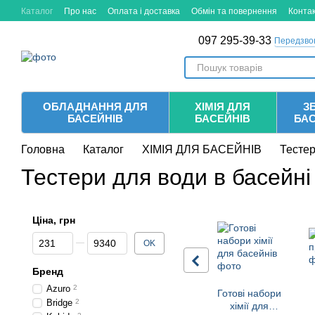
Перейти до основного контенту
Каталог
Про нас
Оплата і доставка
Обмін та повернення
Конта
097 295-39-33
Передзво
ОБЛАДНАННЯ ДЛЯ
ХІМІЯ ДЛЯ
ЗБ
БАСЕЙНІВ
БАСЕЙНІВ
БА
Головна
Каталог
ХІМІЯ ДЛЯ БАСЕЙНІВ
Тестер
Тестери для води в басейні
Ціна, грн
Від Ціна, грн
До Ціна, грн
OK
Бренд
Azuro
2
Готові набори
Bridge
2
хімії для