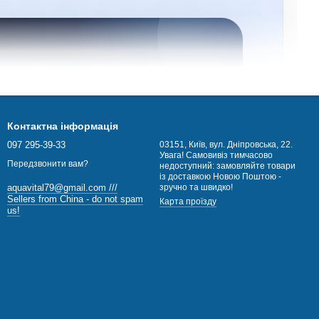
ОЛОВНИЙ ПРИНЦИП
Контактна інформація
початку вимірювання,
097 295-39-33
03151, Київ, вул. Дніпровська, 22.
Увага! Самовивіз тимчасово
Передзвонити вам?
отім хімія для води
недоступний: замовляйте товари
із доставкою Новою Поштою -
зручно та швидко!
aquavital79@gmail.com ///
Sellers from China - do not spam
стер допомагає зрозуміти реальний стан басейну
Карта проїзду
us!
 вибрати препарат за показниками, а не за
внішнім виглядом води.
НІШНІЙ ВИГЛЯД НЕ Є ПОКАЗНИКОМ