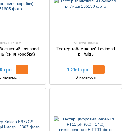
ртикул: 151605
Артикул: 155190
блетковий Lovibond
Тестер таблетковий Lovibond
нь (синя коробка)
pH/мідь
0 грн
1 250 грн
В наявності
В наявності