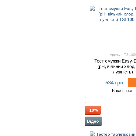
Артикул: TSL100
Тест смужки Easy-Di
(pH, вільний хлор,
лужність)
534 грн
В наявності
−10%
Відео