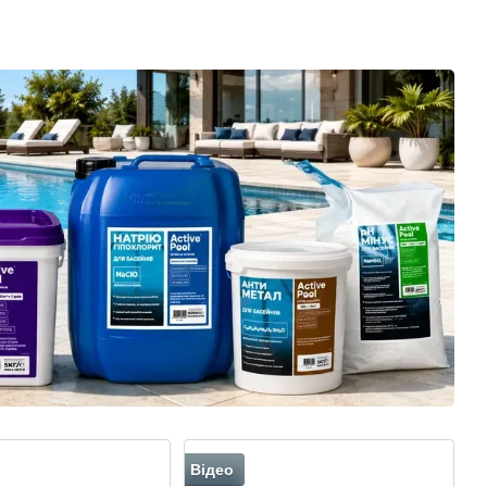
бром
коагулювання
басейну
металів та
(проти
кальцію
каламутності)
Відео