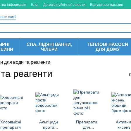
ктна інформація
Блог
Договір публічної оферти
Відгуки про магазин
нити вам?
ІРНІ
СПА, ЛІДЯНІ ВАННИ,
ТЕПЛОВІ НАСОСИ
СЕЙНИ
ЧІЛЕРИ
ДЛЯ ДОМУ
и для води та реагенти
 та реагенти
Хлорвмісні
Альгіциди
Препарати
Активн
препарати
проти
для
кисень