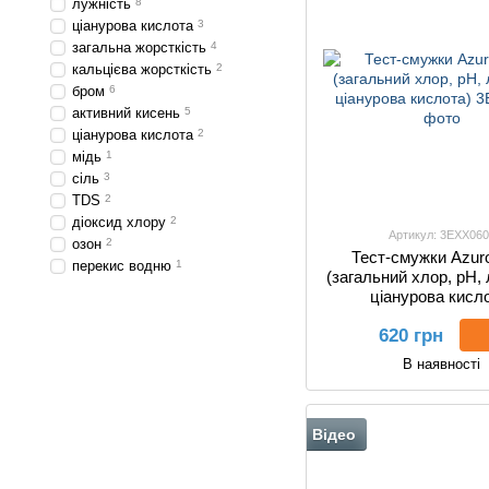
лужність
8
ціанурова кислота
3
загальна жорсткість
4
кальцієва жорсткість
2
бром
6
активний кисень
5
ціанурова кислота
2
мідь
1
сіль
3
TDS
2
діоксид хлору
2
Артикул: 3EXX060
озон
2
Тест-смужки Azuro
перекис водню
1
(загальний хлор, pH, 
ціанурова кисл
620 грн
В наявності
Відео