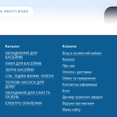
Ь ЯКОСТІ ВОДИ
ери для води та
енти: контроль
Г
Каталог
Клієнти
ті води в басейні
с
ОБЛАДНАННЯ ДЛЯ
Вхід в особистий кабінет
БАСЕЙНІВ
Каталог
п
ХІМІЯ ДЛЯ БАСЕЙНІВ
Про нас
ЗБІРНІ БАСЕЙНИ
ди та реагенти потрібні для точного контролю стану
Оплата і доставка
те
вимірювань неможливо зрозуміти, наскільки вода безпечна
СПА, ЛІДЯНІ ВАННИ, ЧІЛЕРИ
Обмін та повернення
та
и правильно працює дезінфекція, чи перебуває pH у нормі,
ТЕПЛОВІ НАСОСИ ДЛЯ
зо
Контактна інформація
ДОМУ
хлору, чи достатньо брому або активного кисню, чи не
Блог
ткість, вміст солі, лужність або рівень стабілізатора.
ОБЛАДНАНЯ ДЛЯ САУН ТА
ЛАЗЕНЬ
Договір публічної оферти
ЕЛЕКТРО ОПАЛЕННЯ
Відгуки про магазин
Мапа сайту
ЧОМУ ЗОВ