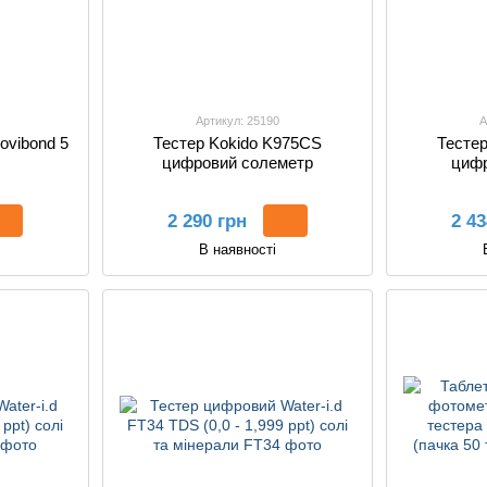
Артикул: 25190
А
ovibond 5
Тестер Kokido K975CS
Тесте
цифровий солеметр
цифр
2 290 грн
2 43
В наявності