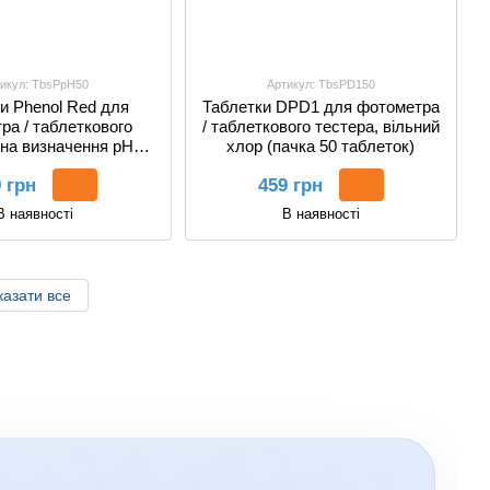
икул: TbsPpH50
Артикул: TbsPD150
и Phenol Red для
Таблетки DPD1 для фотометра
ра / таблеткового
/ таблеткового тестера, вільний
 на визначення pH
хлор (пачка 50 таблеток)
а 50 таблеток)
 грн
459 грн
В наявності
В наявності
азати все