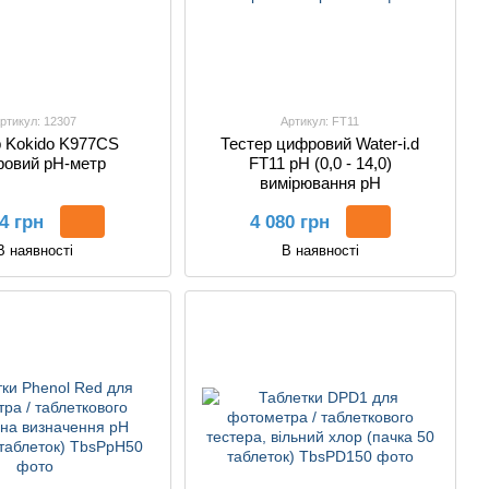
ртикул: 12307
Артикул: FT11
р Kokido K977CS
Тестер цифровий Water-i.d
овий рН-метр
FT11 pH (0,0 - 14,0)
вимірювання pH
4 грн
4 080 грн
В наявності
В наявності