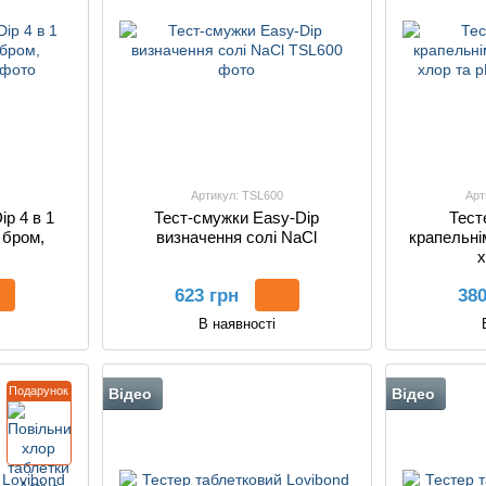
Артикул: TSL600
Арт
p 4 в 1
Тест-смужки Easy-Dip
Тест
 бром,
визначення солі NaCl
крапельні
х
623 грн
380
В наявності
Подарунок
Відео
Відео