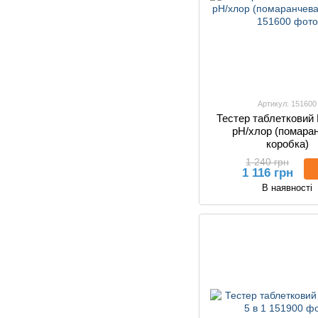
Артикул: 151600
Тестер таблетковий 
pH/хлор (помара
коробка)
1 240 грн
1 116 грн
В наявності