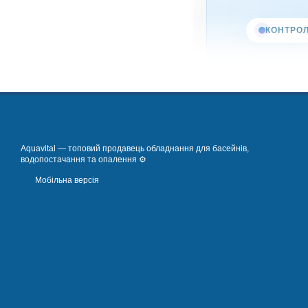
КОНТРОЛ
Тест
реаг
якос
Aquavital — топовий продавець обладнання для басейнів,
водопостачання та опалення ⚙️
Мобільна версія
Тестери для во
басейну. Без 
для купання, ч
чи є надлишок 
підвищені жорс