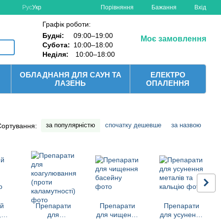
Порівняння
Рус
Укр
Бажання
Вхід
Графік роботи:
Будні:
09:00–19:00
Моє замовлення
Субота:
10:00–18:00
Неділя:
10:00–18:00
ОБЛАДНАНЯ ДЛЯ САУН ТА
ЕЛЕКТРО
ЛАЗЕНЬ
ОПАЛЕННЯ
за популярністю
спочатку дешевше
за назвою
Сортування:
ий
Препарати
Препарати
Препарати
,
для
для чищення
для усунення