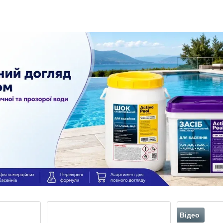
водоростей
регулювання
біоциди, 
рівня pH
Відео