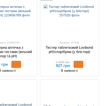
икул: 123456789
Артикул: 157520
ерна аптечка з
Тестер таблетковий Lovibond
ми тестами (вільний
pH/хлор/бром (у блістері)
лор та pH)
1 030 грн
 грн
927 грн
В наявності
В наявності