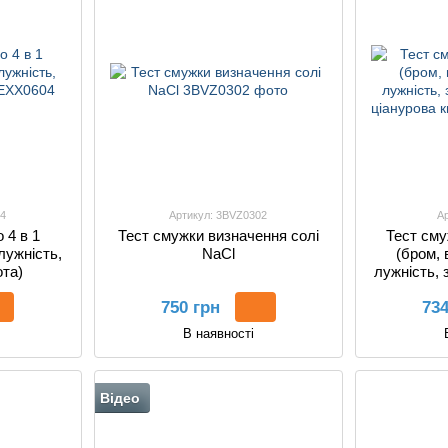
4
Артикул: 3BVZ0302
А
 4 в 1
Тест смужки визначення солі
Тест сму
лужність,
NaCl
(бром, 
ота)
лужність, 
ціан
750 грн
734
В наявності
Відео