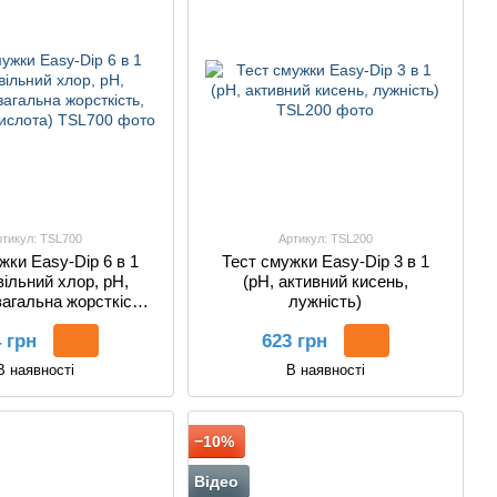
ртикул: TSL700
Артикул: TSL200
жки Easy-Dip 6 в 1
Тест смужки Easy-Dip 3 в 1
вільний хлор, pH,
(pH, активний кисень,
загальна жорсткість,
лужність)
урова кислота)
 грн
623 грн
В наявності
В наявності
−10%
Відео