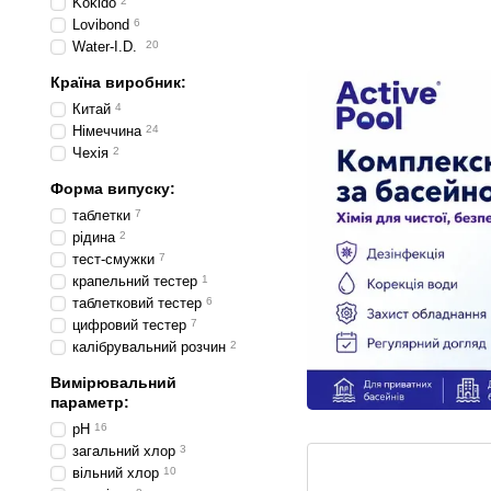
Kokido
2
басейнів
Lovibond
6
Water-I.D.
20
Країна виробник:
Китай
4
Німеччина
24
Чехія
2
Форма випуску:
таблетки
7
рідина
2
тест-смужки
7
крапельний тестер
1
таблетковий тестер
6
цифровий тестер
7
калібрувальний розчин
2
Вимірювальний
параметр:
pH
16
загальний хлор
3
вільний хлор
10