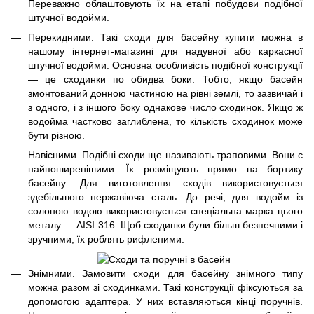
Переважно облаштовують їх на етапі побудови подібної
штучної водойми.
Перекидними. Такі сходи для басейну купити можна в
нашому інтернет-магазині для надувної або каркасної
штучної водойми. Основна особливість подібної конструкції
— це сходинки по обидва боки. Тобто, якщо басейн
змонтований донною частиною на рівні землі, то зазвичай і
з одного, і з іншого боку однакове число сходинок. Якщо ж
водойма частково заглиблена, то кількість сходинок може
бути різною.
Навісними. Подібні сходи ще називають траповими. Вони є
найпоширенішими. Їх розміщують прямо на бортику
басейну. Для виготовлення сходів використовується
здебільшого нержавіюча сталь. До речі, для водойм із
солоною водою використовується спеціальна марка цього
металу — AISI 316. Щоб сходинки були більш безпечними і
зручними, їх роблять рифленими.
Знімними. Замовити сходи для басейну знімного типу
можна разом зі сходинками. Такі конструкції фіксуються за
допомогою адаптера. У них вставляються кінці поручнів.