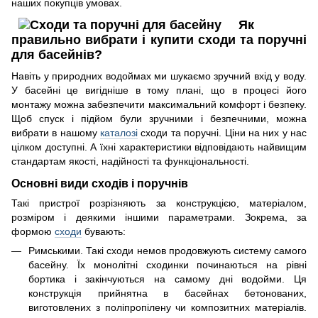
наших покупців умовах.
Як
правильно вибрати і купити сходи та поручні
для басейнів?
Навіть у природних водоймах ми шукаємо зручний вхід у воду.
У басейні це вигідніше в тому плані, що в процесі його
монтажу можна забезпечити максимальний комфорт і безпеку.
Щоб спуск і підйом були зручними і безпечними, можна
вибрати в нашому
каталозі
сходи та поручні. Ціни на них у нас
цілком доступні. А їхні характеристики відповідають найвищим
стандартам якості, надійності та функціональності.
Основні види сходів і поручнів
Такі пристрої розрізняють за конструкцією, матеріалом,
розміром і деякими іншими параметрами. Зокрема, за
формою
сходи
бувають:
Римськими. Такі сходи немов продовжують систему самого
басейну. Їх монолітні сходинки починаються на рівні
бортика і закінчуються на самому дні водойми. Ця
конструкція прийнятна в басейнах бетонованих,
виготовлених з поліпропілену чи композитних матеріалів.