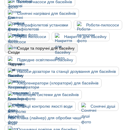
Теплові насоси для басейнів
Сонячні нагрівачі для басейнів
Ультрафіолетові установки
Роботи-пилососи
Ручні пилососи
Накриття для басейну
Сходи та поручні для басейну
Підводне освітлення басейну
Насоси-дозатори та станції дозування для басейнів
Хлоргенератори (хлоратори) для басейнів
Безхлорні системи для басейнів
Станції контролю якості води
Сонячні душі
ПВХ плівка (лайнер) для обробки чаші
Осушувачі повітря для басейну