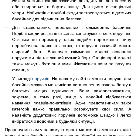
Нижня частина сходів зазвичай доходить до дна басейну
або впирається в бортик внизу. Для цього є спеціальні
упори. Найчастіше подібні сходи застосовуються в дитячих
басейнах для підвищення безпеки.
Для стаціонарних, переливних і скіммерних басейнів.
Подібні сходи розрізняються за конструкцією їхніх поручнів.
Оскільки по периметру таких водойм переливного типу
передбачена наявність лотка, то поручні зазвичай мають
широкий борт. Водночас скіммерні моделі оснащені
поручнями під так званий вузький борт. Стаціонарні моделі
також можуть бути знімними. Фіксуються вони за рахунок
фланців.
У вигляді
поручнів
. На нашому сайті замовити поручні для
басейнів можна з можливістю встановлення вздовж борту в
багатьох місцях одночасно. Вони використовуються,
зокрема, в тому разі, якщо у водоймі відбувається
навчання плавців-початківців. Адже представникам такої
категорії важко правильно розрахувати свої сили. А
наявність додаткових поручнів допоможе швидко і легко
вибратися з водойми в будь-якій ситуації.
Пропонуємо вам у нашому інтернет-магазині замовити сходи і
поручні для басейну з доставкою по Україні за цінами, які не