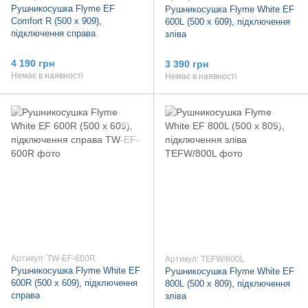
Рушникосушка Flyme EF
Рушникосушка Flyme White EF
Comfort R (500 х 909),
600L (500 х 609), підключення
підключення справа
зліва
4 190 грн
3 390 грн
Немає в наявності
Немає в наявності
Артикул: TW-EF-600R
Артикул: TEFW/800L
Рушникосушка Flyme White EF
Рушникосушка Flyme White EF
600R (500 х 609), підключення
800L (500 х 809), підключення
справа
зліва