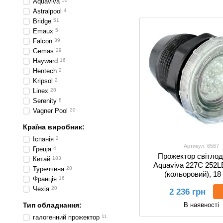
Aquaviva
50
Astralpool
4
Bridge
51
Emaux
5
Falcon
39
Gemas
29
Hayward
16
Hentech
2
Kripsol
2
Linex
28
Serenity
8
Vagner Pool
20
Країна виробник:
Іспанія
2
Артикул: 6567
Греція
4
Прожектор світлод
Китай
183
Aquaviva 227C 252
Туреччина
28
(кольоровий), 18 
Франція
16
закладною
Чехія
20
2 236 грн
В наявності
Тип обладнання:
галогенний прожектор
11