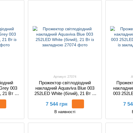
Артикул: 27074
А
іодний
Прожектор світлодіодний
Прожект
Grey 003
накладний Aquaviva Blue 003
накладний
 21 Вт із
252LED White (білий), 21 Вт із
003 252LE
закладною
Вт 
7 544 грн
7 54
В наявності