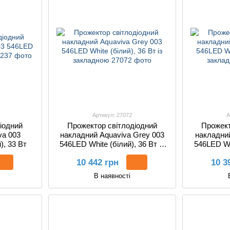
Артикул: 27072
А
іодний
Прожектор світлодіодний
Прожект
va 003
накладний Aquaviva Grey 003
накладний
), 33 Вт
546LED White (білий), 36 Вт із
546LED Whi
закладною
10 442 грн
10 3
В наявності