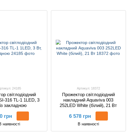
для басейнів
ртикул: 24185
Артикул: 18372
ор світлодіодний
Прожектор світлодіодний
I-316 TL-1 1LED, 3
накладний Aquaviva 003
 із закладною
252LED White (білий), 21 Вт
0 грн
6 578 грн
В наявності
В наявності