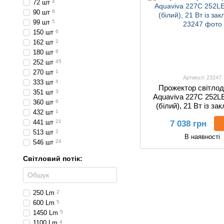
72 шт
4
90 шт
8
99 шт
5
150 шт
6
162 шт
2
180 шт
8
252 шт
45
270 шт
1
Артикул: 23247
333 шт
4
Прожектор світлод
351 шт
3
Aquaviva 227C 252L
360 шт
6
(білий), 21 Вт із з
432 шт
1
441 шт
21
7 038 грн
513 шт
2
В наявності
546 шт
24
Світловий потік:
250 Lm
2
600 Lm
5
1450 Lm
5
1100 Lm
4