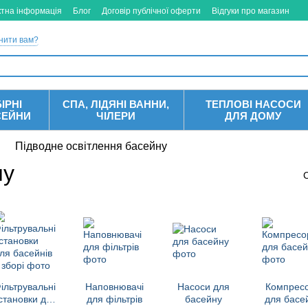
ктна інформація
Блог
Договір публічної оферти
Відгуки про магазин
нити вам?
ІРНІ
СПА, ЛІДЯНІ ВАННИ,
ТЕПЛОВІ НАСОСИ
СЕЙНИ
ЧІЛЕРИ
ДЛЯ ДОМУ
Підводне освітлення басейну
ну
ільтрувальні
Наповнювачі
Насоси для
Компрес
становки для
для фільтрів
басейну
для басе