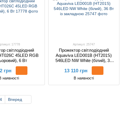
ртикул: 17778
Артикул: 25747
ор світлодіодний
Прожектор світлодіодний
 HT026C 45LED RGB
Aquaviva LED001B (HT201S)
ьоровий), 6 Вт
546LED NW White (білий), 36
Вт із закладною
2 грн
13 110 грн
В наявності
В наявності
4
Вперед