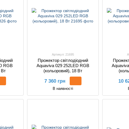
Артикул: 21695
А
іодний
Прожектор світлодіодний
Прожект
ED RGB
Aquaviva 029 252LED RGB
Aquaviv
 Вт
(кольоровий), 18 Вт
(коль
7 360 грн
10 6
В наявності