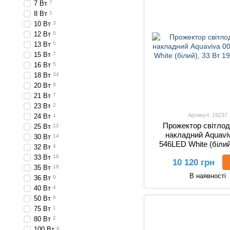
7 Вт
7
8 Вт
1
10 Вт
3
12 Вт
5
13 Вт
5
15 Вт
7
16 Вт
5
18 Вт
34
20 Вт
9
21 Вт
7
23 Вт
2
Артикул: 19237
24 Вт
1
Прожектор світлод
25 Вт
12
накладний Aquavi
30 Вт
14
546LED White (білий
32 Вт
4
33 Вт
16
10 120 грн
35 Вт
18
В наявності
36 Вт
9
40 Вт
4
50 Вт
6
75 Вт
1
80 Вт
2
100 Вт
6