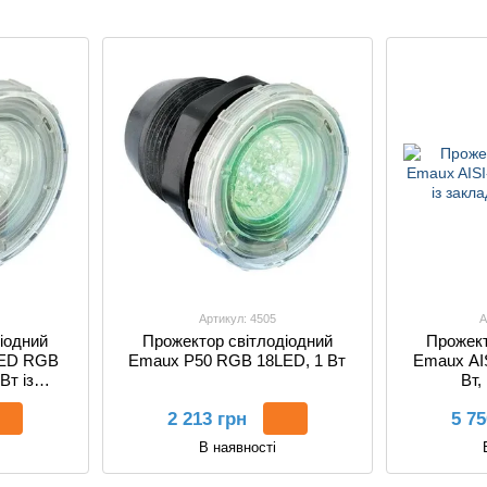
басейнів у
зборі
Артикул: 4505
А
іодний
Прожектор світлодіодний
Прожект
LED RGB
Emaux P50 RGB 18LED, 1 Вт
Emaux AIS
Вт із
Вт,
2 213 грн
5 75
В наявності