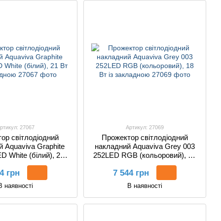
ртикул: 27067
Артикул: 27069
ор світлодіодний
Прожектор світлодіодний
 Aquaviva Graphite
накладний Aquaviva Grey 003
D White (білий), 21
252LED RGB (кольоровий), 18
із закладною
Вт із закладною
4 грн
7 544 грн
В наявності
В наявності