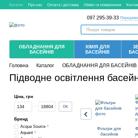
Перейти до основного контенту
Каталог
Про нас
Оплата і доставка
Обмін та повернення
Конта
097 295-39-33
Передзво
ОБЛАДНАННЯ ДЛЯ
ХІМІЯ ДЛЯ
ЗБ
БАСЕЙНІВ
БАСЕЙНІВ
БА
Головна
Каталог
ОБЛАДНАННЯ ДЛЯ БАСЕЙНІВ
Підводне освітлення басей
Ціна, грн
Від Ціна, грн
До Ціна, грн
OK
Бренд
Acqua Source
4
Фільтри для
Ф
Aquant
4
басейнів
у