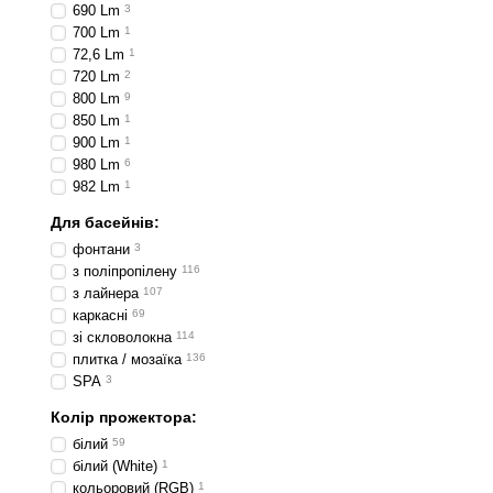
690 Lm
3
700 Lm
1
72,6 Lm
1
720 Lm
2
800 Lm
9
850 Lm
1
900 Lm
1
980 Lm
6
982 Lm
1
Для басейнів:
фонтани
3
з поліпропілену
116
з лайнера
107
каркасні
69
зі скловолокна
114
плитка / мозаїка
136
SPA
3
Колір прожектора:
білий
59
білий (White)
1
кольоровий (RGB)
1