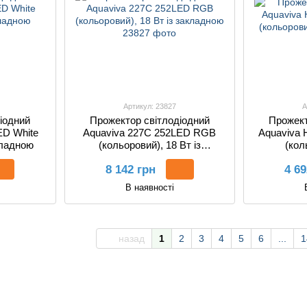
Артикул: 23827
А
іодний
Прожектор світлодіодний
Прожект
ED White
Aquaviva 227C 252LED RGB
Aquaviva
акладною
(кольоровий), 18 Вт із
(кол
закладною
8 142 грн
4 69
В наявності
назад
1
2
3
4
5
6
...
1