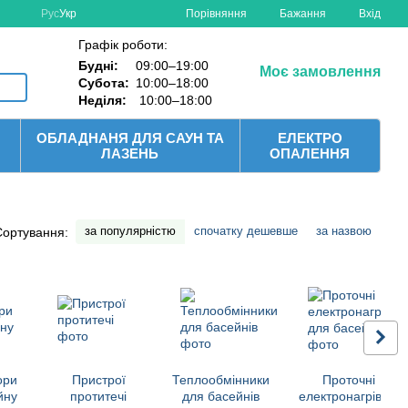
Порівняння
Рус
Укр
Бажання
Вхід
Графік роботи:
Будні:
09:00–19:00
Моє замовлення
Субота:
10:00–18:00
Неділя:
10:00–18:00
ОБЛАДНАНЯ ДЛЯ САУН ТА
ЕЛЕКТРО
ЛАЗЕНЬ
ОПАЛЕННЯ
за популярністю
спочатку дешевше
за назвою
Сортування:
ори
Пристрої
Теплообмінники
Проточні
йну
протитечі
для басейнів
електронагрівачі