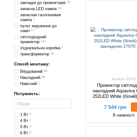
закладні до прожекторів
23
запасна LED лампа
32
запасная галогеновая
лампа
1
пульт керування до
ламп
17
світлодіодний
прожектор
141
з'єднувальна коробка
2
трансформатор
30
Спосіб монтажу:
Вбудований
66
Накладний
88
Артикул: 27070
Навісний
2
Прожектор світлод
накладний Aquaviva 
Потужність:
252LED White (білий),
закладною
7 544 грн
1 Вт
3
В наявності
4 Вт
1
5 Вт
1
6 Вт
8