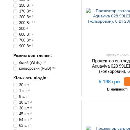
150 Вт
1
170 Вт
2
200 Вт
3
300 Вт
14
300
4
600 Вт
2
700 Вт
1
900 Вт
1
Режим освітлення:
Артикул: 23826
Прожектор світлод
білий (White)
93
Aquaviva 028 99L
кольоровий (RGB)
94
(кольоровий), 6
Кількість діодів:
5 198 грн
30 шт
1
В наявності
1 шт
4
9 шт
1
18 шт
2
36 шт
6
45 шт
4
54 шт
2
63 шт
1