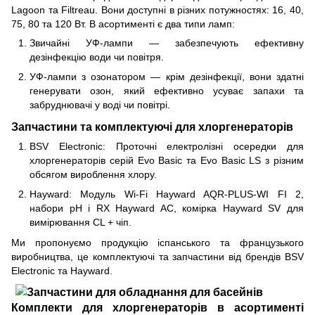
Lagoon та Filtreau. Вони доступні в різних потужностях: 16, 40,
75, 80 та 120 Вт. В асортименті є два типи ламп:
Звичайні УФ-лампи — забезпечують ефективну
дезінфекцію води чи повітря.
УФ-лампи з озонатором — крім дезінфекції, вони здатні
генерувати озон, який ефективно усуває запахи та
забруднювачі у воді чи повітрі.
Запчастини та комплектуючі для хлоргенераторів
BSV Electronic: Проточні електролізні осередки для
хлоргенераторів серій Evo Basic та Evo Basic LS з різним
обсягом вироблення хлору.
Hayward: Модуль Wi-Fi Hayward AQR-PLUS-WI FI 2,
набори рH і RX Hayward AC, комірка Hayward SV для
вимірювання CL + чіп.
Ми пропонуємо продукцію іспанського та французького
виробництва, це комплектуючі та запчастини від брендів BSV
Electronic та Hayward.
Комплекти для хлоргенераторів в асортименті