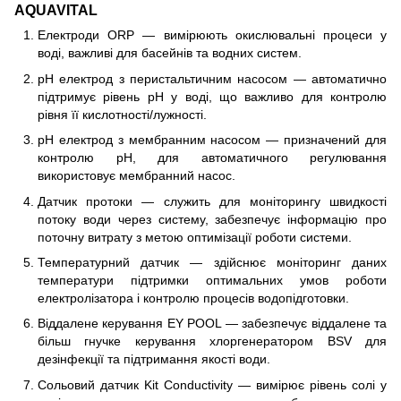
AQUAVITAL
Електроди ORP — вимірюють окислювальні процеси у
воді, важливі для басейнів та водних систем.
pH електрод з перистальтичним насосом — автоматично
підтримує рівень pH у воді, що важливо для контролю
рівня її кислотності/лужності.
pH електрод з мембранним насосом — призначений для
контролю pH, для автоматичного регулювання
використовує мембранний насос.
Датчик протоки — служить для моніторингу швидкості
потоку води через систему, забезпечує інформацію про
поточну витрату з метою оптимізації роботи системи.
Температурний датчик — здійснює моніторинг даних
температури підтримки оптимальних умов роботи
електролізатора і контролю процесів водопідготовки.
Віддалене керування EY POOL — забезпечує віддалене та
більш гнучке керування хлоргенератором BSV для
дезінфекції та підтримання якості води.
Сольовий датчик Kit Conductivity — вимірює рівень солі у