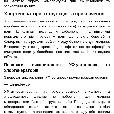
ви можете обрати комплектуючі для УФ-установок та
запчастини до них.
Хлоргенератори, їх функція та призначення
Хлоргенераторами
називають пристрої, які автоматично
виробляють хлор із солі (хлорована сіль) та додають його у
воду. Їх функція полягає у забезпеченні та підтримці
нормального рівня хлору у воді, що сприяє боротьбі з
бактеріями та вірусами, роблячи воду безпечною для людини.
Використовуються ці пристрої для ефективної дезінфекції та
очищення води у басейнах, спа-системах та інших водних
об'єктах.
Переваги використання УФ-установок та
хлоргенераторів
З переваг використання УФ-установок можна назвати основні:
Дезінфекція
УФ-випромінювання та хлоргенератори знищують та
знешкоджують шкідливі та небезпечні для людини
мікроорганізми, бактерії, віруси та гриби. Працездатність цього
обладнання вкрай важлива, як і своєчасна заміна
комплектуючих та запчастин, які вийшли з ладу або зазнали