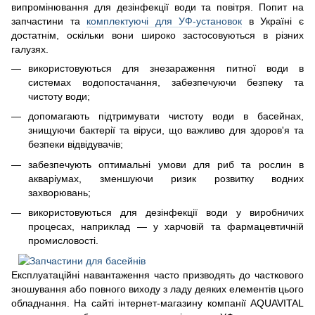
випромінювання для дезінфекції води та повітря. Попит на
запчастини та
комплектуючі для УФ-установок
в Україні є
достатнім, оскільки вони широко застосовуються в різних
галузях.
використовуються для знезараження питної води в
системах водопостачання, забезпечуючи безпеку та
чистоту води;
допомагають підтримувати чистоту води в басейнах,
знищуючи бактерії та віруси, що важливо для здоров'я та
безпеки відвідувачів;
забезпечують оптимальні умови для риб та рослин в
акваріумах, зменшуючи ризик розвитку водних
захворювань;
використовуються для дезінфекції води у виробничих
процесах, наприклад — у харчовій та фармацевтичній
промисловості.
Експлуатаційні навантаження часто призводять до часткового
зношування або повного виходу з ладу деяких елементів цього
обладнання. На сайті інтернет-магазину компанії AQUAVITAL