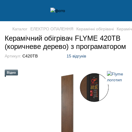
Каталог
ЕЛЕКТРО ОПАЛЕННЯ
Керамічні обігрівачі
Кераміч
Керамічний обігрівач FLYME 420TB
(коричневе дерево) з програматором
Артикул:
C420TB
15 відгуків
Відео