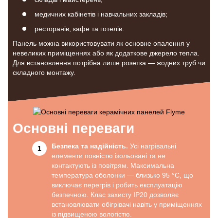
медичних кабінетів і навчальних закладів;
ресторанiв, кафе та готелів.
Панель можна використовувати як основне опалення у
невеликих приміщеннях або як додаткове джерело тепла.
Для встановлення потрібна лише розетка — жодних труб чи
складного монтажу.
Основні переваги
Безпека та надійність.
Усі нагрівальні
елементи повністю ізольовані та не
контактують із повітрям. Максимальна
температура оболонки — близько 95 °C, що
виключає перегрів і робить експлуатацію
безпечною. Клас захисту IP20 дозволяє
встановлювати обігрівачі навіть у приміщеннях
із підвищеною вологістю.