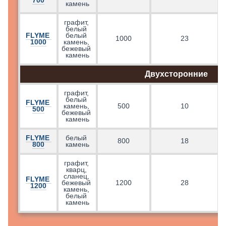
700
камень
графит, 
белый 
FLYME 
белый 
1000
23
1000
камень, 
бежевый 
камень
Двухсторонние
графит, 
белый 
FLYME 
камень, 
500
10
500
бежевый 
камень
FLYME 
белый 
800
18
800
камень
графит, 
кварц, 
сланец, 
FLYME 
бежевый 
1200
28
1200
камень, 
белый 
камень