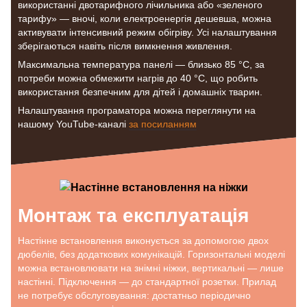
використанні двотарифного лічильника або «зеленого
тарифу» — вночі, коли електроенергія дешевша, можна
активувати інтенсивний режим обігріву. Усі налаштування
зберігаються навіть після вимкнення живлення.
Максимальна температура панелі — близько 85 °C, за
потреби можна обмежити нагрів до 40 °C, що робить
використання безпечним для дітей і домашніх тварин.
Налаштування програматора можна переглянути на
нашому YouTube-каналі
за посиланням
Монтаж та експлуатація
Настінне встановлення виконується за допомогою двох
дюбелів, без додаткових комунікацій. Горизонтальні моделі
можна встановлювати на знімні ніжки, вертикальні — лише
настінні. Підключення — до стандартної розетки. Прилад
не потребує обслуговування: достатньо періодично