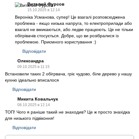
Виталий Фурсов
15.10.2025 в 12:14
Вероніка Усманова, супер! Це взагалі розповсюджена
проблема - якщо низька напруга, то електроприлади або
взагалі не вмикаються, або ледве працюють. Це не тільки
обігрівачів стосується. Добре, що ви розібралися із
проблемою. Приємного користування :)
Відповідати
Олександра
09.10.2025 в 11:15
Встановили таких 2 обігрвача, гріє чудово, біле дерево у нашу
кухню ідеально вписалося
Відповідати
Микита Ковальчук
08.10.2025 в 12:14
ТОП! Чого я раніше такий не знаходив? Це ж просто знахідка
для низького підвіконня!
Відповідати