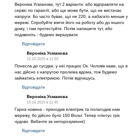
Вероніка Усманова, тут 2 варіанти: або відправляти на
сервіс по гарантії, або ще може бути, що не вистачає
напруги. Бо часто буває, що не 220, а набагато менше у
мережі. Спробуйте взяти його на роботу або до іншого
дому, і там протестуйте. Потім напишете тут, або
подзвоніть - будемо вирішувати.
Відповідати
Вероніка Усманова
12.10.2025 в 12:55
Понесла до сусідки, у неї працює Ок. Чоловік каже, що в
нас дійсно з напругою пролема вдома, тож будемо
займатись електрикою. Потім відпишусь.
Відповідати
Вероніка Усманова
15.10.2025 в 11:45
Гарна новина - приходив електрик та полагодив нам
мережу, бо дійсно було 150 Вольт. Тепер плінтус гріє
чудово. Вибачте за непорозуміння)
Відповідати