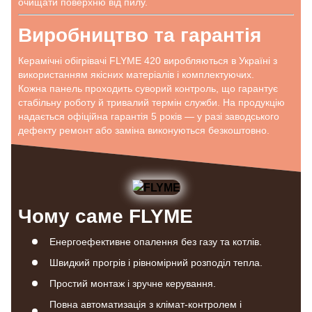
очищати поверхню від пилу.
Виробництво та гарантія
Керамічні обігрівачі FLYME 420 виробляються в Україні з
використанням якісних матеріалів і комплектуючих.
Кожна панель проходить суворий контроль, що гарантує
стабільну роботу й тривалий термін служби. На продукцію
надається офіційна гарантія 5 років — у разі заводського
дефекту ремонт або заміна виконуються безкоштовно.
Чому саме FLYME
Енергоефективне опалення без газу та котлів.
Швидкий прогрів і рівномірний розподіл тепла.
Простий монтаж і зручне керування.
Повна автоматизація з клімат-контролем і