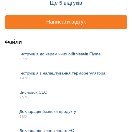
Ще 5 відгуків
Написати відгук
Файли
Інструкція до керамічних обігрівачів Flyme
3.7 МБ
PDF
Інструкція з налаштування терморегулятора
1.4 МБ
PDF
Висновок СЕС
2.5 МБ
PDF
Декларація безпеки продукту
1 МБ
PDF
Декларація відповідності EC