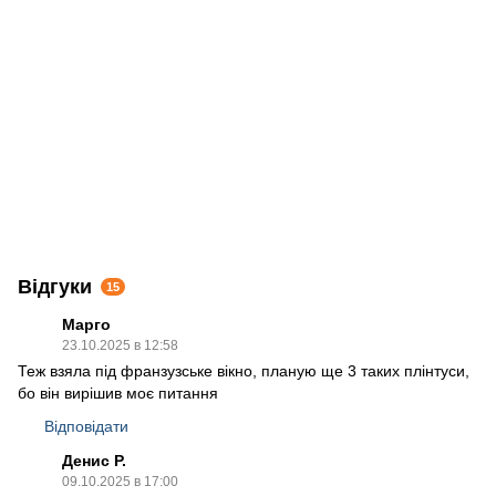
Відгуки
15
Марго
23.10.2025 в 12:58
Теж взяла під франзузське вікно, планую ще 3 таких плінтуси,
бо він вирішив моє питання
Відповідати
Денис Р.
09.10.2025 в 17:00