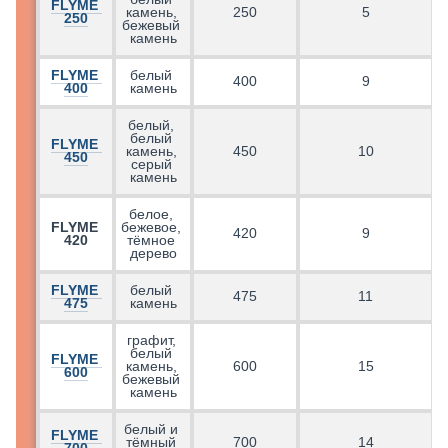
FLYME 
г
камень, 
250
5
250
бежевый 
камень
FLYME 
белый 
400
9
400
камень
белый, 
белый 
FLYME 
камень, 
450
10
450
серый 
камень
белое, 
FLYME 
бежевое, 
г
420
9
420
тёмное 
дерево
FLYME 
белый 
475
11
475
камень
графит, 
белый 
FLYME 
г
камень, 
600
15
600
бежевый 
камень
белый и 
FLYME 
тёмный 
700
14