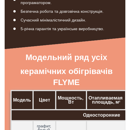
програматором.
Безпечна робота та довговічна конструкція.
Сучасний мінімалістичний дизайн.
5-річна гарантія та українське виробництво.
Модельний ряд усіх
керамічних обігрівачів
FLYME
Мощность, 
Отапливаемая 
Модель
Цвет
Вт
площадь, м
²
Односторонние
графит, 
белый 