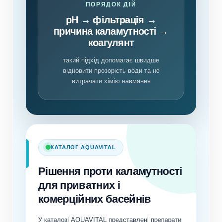
ПОРЯДОК ДІЙ
pH → фільтрація →
причина каламутності →
коагулянт
такий підхід допомагає швидше
відновити прозорість води та не
витрачати хімію навмання
КАТАЛОГ AQUAVITAL
Рішення проти каламутності
для приватних і
комерційних басейнів
У каталозі AQUAVITAL представлені препарати