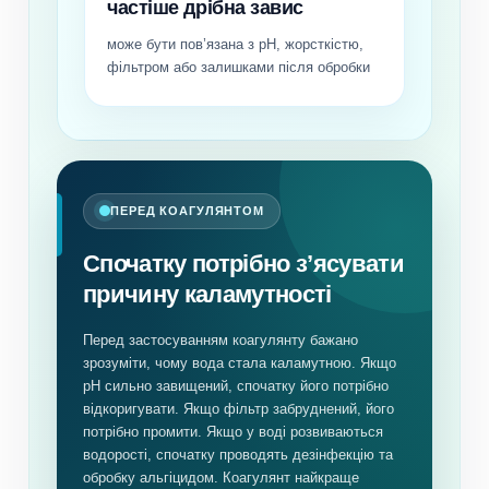
частіше дрібна завис
може бути пов’язана з pH, жорсткістю,
фільтром або залишками після обробки
ПЕРЕД КОАГУЛЯНТОМ
Спочатку потрібно з’ясувати
причину каламутності
Перед застосуванням коагулянту бажано
зрозуміти, чому вода стала каламутною. Якщо
pH сильно завищений, спочатку його потрібно
відкоригувати. Якщо фільтр забруднений, його
потрібно промити. Якщо у воді розвиваються
водорості, спочатку проводять дезінфекцію та
обробку альгіцидом. Коагулянт найкраще