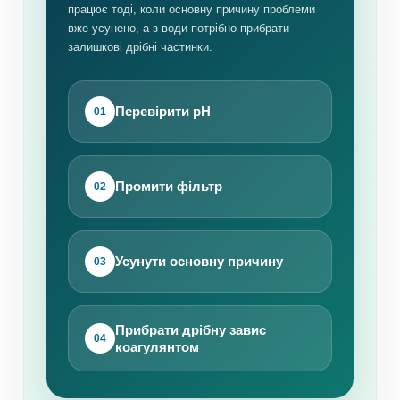
працює тоді, коли основну причину проблеми
вже усунено, а з води потрібно прибрати
залишкові дрібні частинки.
Перевірити pH
01
Промити фільтр
02
Усунути основну причину
03
Прибрати дрібну завис
04
коагулянтом