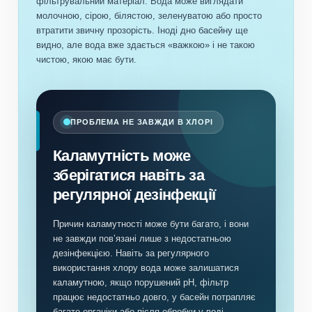
фільтрувальний матеріал. Вода може виглядати
молочною, сірою, білястою, зеленуватою або просто
втратити звичну прозорість. Іноді дно басейну ще
видно, але вода вже здається «важкою» і не такою
чистою, якою має бути.
ПРОБЛЕМА НЕ ЗАВЖДИ В ХЛОРІ
Каламутність може
зберігатися навіть за
регулярної дезінфекції
Причин каламутності може бути багато, і вони
не завжди пов’язані лише з недостатньою
дезінфекцією. Навіть за регулярного
використання хлору вода може залишатися
каламутною, якщо порушений pH, фільтр
працює недостатньо довго, у басейн потрапляє
багато органіки або після обробки у воді