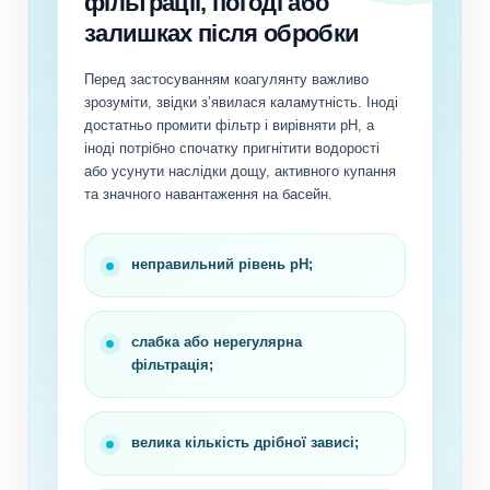
фільтрації, погоді або
залишках після обробки
Перед застосуванням коагулянту важливо
зрозуміти, звідки з’явилася каламутність. Іноді
достатньо промити фільтр і вирівняти pH, а
іноді потрібно спочатку пригнітити водорості
або усунути наслідки дощу, активного купання
та значного навантаження на басейн.
неправильний рівень pH;
слабка або нерегулярна
фільтрація;
велика кількість дрібної зависі;