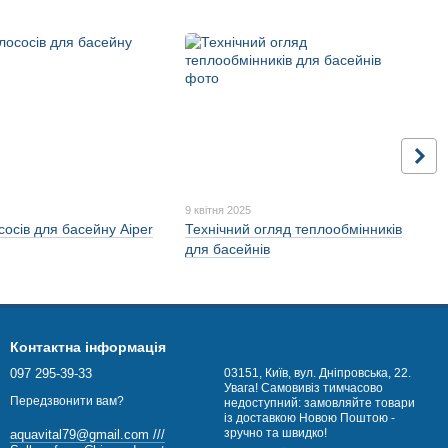
5
9 квітня 2025
осів для басейну Aiper
Технічний огляд теплообмінників
для басейнів
Контактна інформація
097 295-39-33
03151, Київ, вул. Дніпровська, 22.
Увага! Самовивіз тимчасово
Передзвонити вам?
недоступний: замовляйте товари
із доставкою Новою Поштою -
зручно та швидко!
aquavital79@gmail.com ///