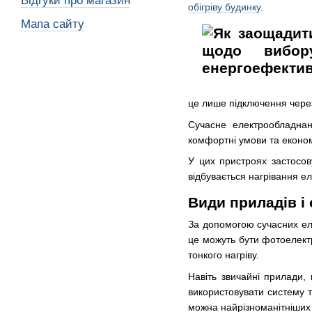
Відгуки про магазин
обігріву будинку
.
Мапа сайту
це лише підключення чере
Сучасне електрообладна
комфортні умови та економ
У цих пристроях застосов
відбувається нагрівання е
Види приладів і
За допомогою сучасних ел
це можуть бути фотоелектр
тонкого нагріву.
Навіть звичайні прилади,
використовувати систему 
можна найрізноманітніших