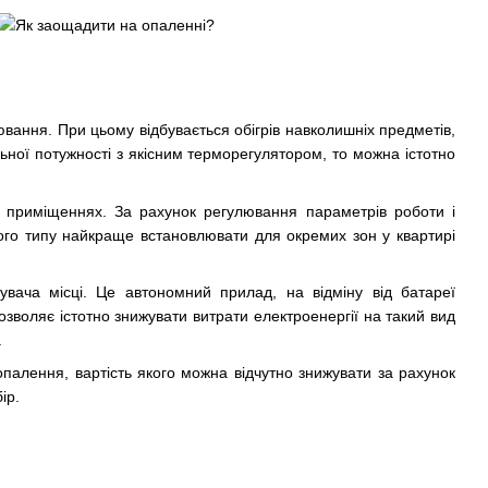
ання. При цьому відбувається обігрів навколишніх предметів,
льної потужності з якісним терморегулятором, то можна істотно
м приміщеннях. За рахунок регулювання параметрів роботи і
го типу найкраще встановлювати для окремих зон у квартирі
вача місці. Це автономний прилад, на відміну від батареї
зволяє істотно знижувати витрати електроенергії на такий вид
.
алення, вартість якого можна відчутно знижувати за рахунок
ір.