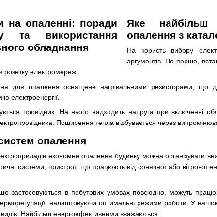
Яке найбільш 
опалення з катал
На користь вибору елект
аргументів. По-перше, вст
з розетку електромережі.
ння для опалення оснащене нагрівальними резисторами, що д
ію електроенергії.
ується провідник. На нього надходить напруга при включенні об
лектропровідника. Поширення тепла відбувається через випромінюв
 систем опалення
ектроприладів економне опалення будинку можна організувати вна
ичні системи, пристрої, що працюють від сонячної або вітрової ене
 що застосовуються в побутових умовах повсюдно, можуть працю
терморегуляції, налаштовуючи оптимальні режими роботи. У нашом
 видів. Найбільш енергоефективними вважаються: