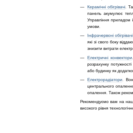
Керамічні обігрівачі
. Т
панель акумулює тепл
Управління приладом і
умови.
Інфрачервоні обігрівачі
які зі свого боку відд
знизити витрати електр
Електричні конвектори
розрахунку потужност
або будинку як додатк
Електрорадіатори
. Во
центрального опалення
опалення. Також рекоме
Рекомендуємо вам на нашо
високого рівня технологіч