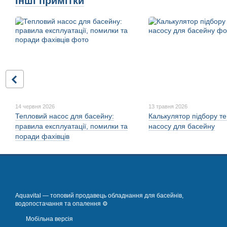
Інші примітки
14 червня 2026
13 травня 2026
Тепловий насос для басейну:
Калькулятор підбору т
правила експлуатації, помилки та
насосу для басейну
поради фахівців
Aquavital — топовий продавець обладнання для басейнів,
водопостачання та опалення ⚙️
Мобільна версія