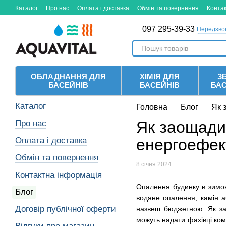
Перейти до основного контенту
Каталог
Про нас
Оплата і доставка
Обмін та повернення
Конта
097 295-39-33
Передзво
ОБЛАДНАННЯ ДЛЯ
ХІМІЯ ДЛЯ
ЗБ
БАСЕЙНІВ
БАСЕЙНІВ
БА
Каталог
Головна
Блог
Як 
Як заощади
Про нас
Оплата і доставка
енергоефек
Обмін та повернення
8 січня 2024
Контактна інформація
Опалення будинку в зимов
Блог
водяне опалення, камін а
Договір публічної оферти
назвеш бюджетною. Як за
можуть надати фахівці ком