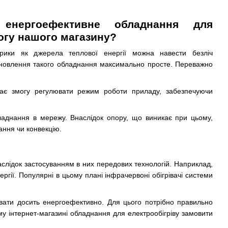
енергоефективне обладнання для
огу нашого магазину?
рики як джерела теплової енергії можна навести безліч
ановлення такого обладнання максимально просте. Переважно
ає змогу регулювати режим роботи приладу, забезпечуючи
ладнання в мережу. Внаслідок опору, що виникає при цьому,
ання чи конвекцію.
слідок застосуванням в них передових технологій. Наприклад,
ргії. Популярні в цьому плані інфрачервоні обігрівачі системи
вати досить енергоефективно. Для цього потрібно правильно
у інтернет-магазині обладнання для електрообігріву замовити