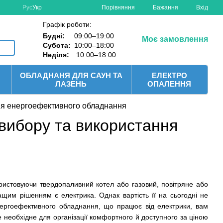
Порівняння
Рус
Укр
Бажання
Вхід
Графік роботи:
Будні:
09:00–19:00
Моє замовлення
Субота:
10:00–18:00
Неділя:
10:00–18:00
ОБЛАДНАНЯ ДЛЯ САУН ТА
ЕЛЕКТРО
ЛАЗЕНЬ
ОПАЛЕННЯ
ня енергоефективного обладнання
вибору та використання
ристовуючи твердопаливний котел або газовий, повітряне або
ащим рішенням є електрика. Однак вартість її на сьогодні не
ргоефективного обладнання, що працює від електрики, вам
е необхідне для організації комфортного й доступного за ціною