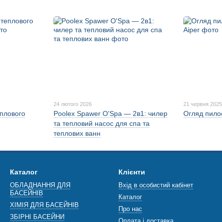
24 лютого 2026
21 червня 202
еплового
Poolex Spawer O'Spa — 2в1: чилер
Огляд пилос
та тепловий насос для спа та
теплових ванн
Каталог
Клієнти
ОБЛАДНАННЯ ДЛЯ
Вхід в особистий кабінет
БАСЕЙНІВ
Каталог
ХІМІЯ ДЛЯ БАСЕЙНІВ
Про нас
ЗБІРНІ БАСЕЙНИ
Оплата і доставка