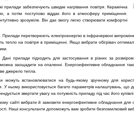
акі прилади забезпечують швидке нагрівання повітря. Керамічна
о, а потім поступово віддає його в атмосферу приміщення.
нтуїтивно зрозуміле. Він дає змогу легко створювати комфортні
. Прилади перетворюють електроенергію в інфрачервоні випромінюв
ають тепло на повітря в приміщенні. Якщо вибрати обігрівач оптима
ики.
. Дані прилади підходить для застосування в різних за розміро
і можна заощадити на опаленні. Енергоефективне обладнання тако
ове джерело тепла.
ни можуть встановлюватися на будь-якому зручному для користу
. У ньому використовується багато параметрів налаштувань, що до
ндується звертати увагу на потужність приладу під час його купівлі
му сайті вибрати й замовити енергоефективне обладнання для оп
ності. Наші консультанти допоможуть вам зробити безпомилковий виб