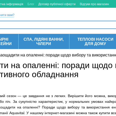
ктна інформація
Блог
Договір публічної оферти
Відгуки про магазин
нити вам?
ІРНІ
СПА, ЛІДЯНІ ВАННИ,
ТЕПЛОВІ НАСОСИ
СЕЙНИ
ЧІЛЕРИ
ДЛЯ ДОМУ
заощадити на опаленні: поради щодо вибору та використан
ти на опаленні: поради щодо 
тивного обладнання
ий сезон — це завдання не з легких. Вирішити його можна, вико
бо піч. За сукупністю характеристик, у нормальних умовах найкр
ощадити на опаленні? Поради щодо вибору та використання ене
панії Aquavital. У нашому інтернет-магазині можна також купити вс