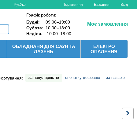
Порівняння
Рус
Укр
Бажання
Вхід
Графік роботи:
Будні:
09:00–19:00
Моє замовлення
Субота:
10:00–18:00
Неділя:
10:00–18:00
ОБЛАДНАНЯ ДЛЯ САУН ТА
ЕЛЕКТРО
ЛАЗЕНЬ
ОПАЛЕННЯ
за популярністю
спочатку дешевше
за назвою
Сортування: