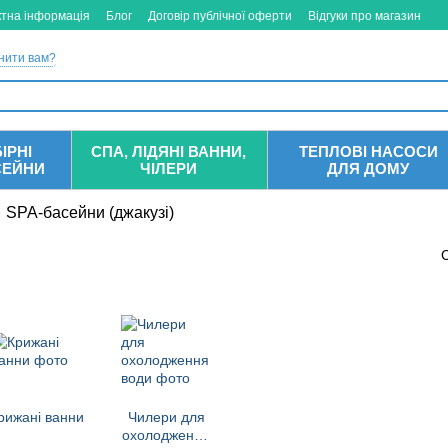
ктна інформація
Блог
Договір публічної оферти
Відгуки про магазин
нити вам?
ІРНІ
СПА, ЛІДЯНІ ВАННИ,
ТЕПЛОВІ НАСОСИ
СЕЙНИ
ЧІЛЕРИ
ДЛЯ ДОМУ
SPA-басейни (джакузі)
рижані ванни
Чилери для
охолодження