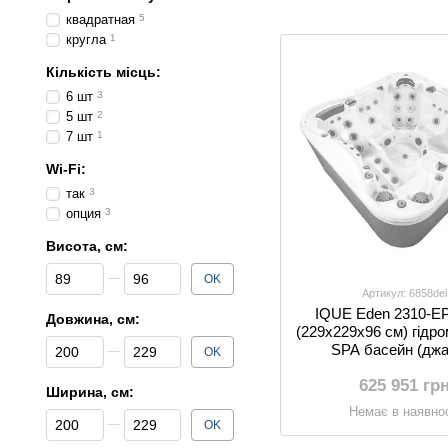
квадратная
5
кругла
1
Кількість місць:
6 шт
3
5 шт
2
7 шт
1
Wi-Fi:
так
3
опция
3
Висота, см:
Від Висота, см:
До Висота, см:
OK
Артикул: 6858del
IQUE Eden 2310-EP
Довжина, см:
(229х229х96 см) гідр
Від Довжина, см:
До Довжина, см:
SPA басейн (джа
OK
625 951 гр
Ширина, см:
Немає в наявнос
Від Ширина, см:
До Ширина, см:
OK