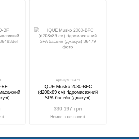
l
Артикул: 36479
0-BF
IQUE Muskö 2080-BFC
омасажний
(d208х89 см) гідромасажний
кузі)
SPA басейн (джакузі)
н
330 197 грн
ті
Немає в наявності