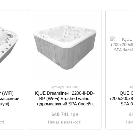
води
Артикул: 26053del
Ар
 (WiFi)
IQUE Dreamline-II 2200-II-DD-
IQUE C
омасажний
BP (Wi-Fi) Brushed walnut
(200х200х8
кузі)
гідромасажний SPA басейн
SPA б
(джакузі)
н
648 741 грн
4
ті
Немає в наявності
Нем