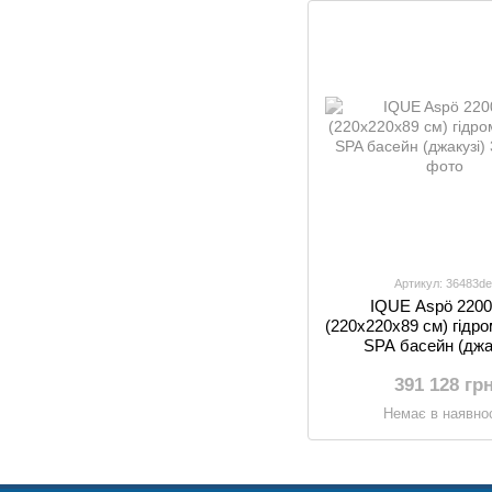
Артикул: 36483de
IQUE Aspö 220
(220х220x89 см) гідр
SPA басейн (джа
391 128 гр
Немає в наявнос