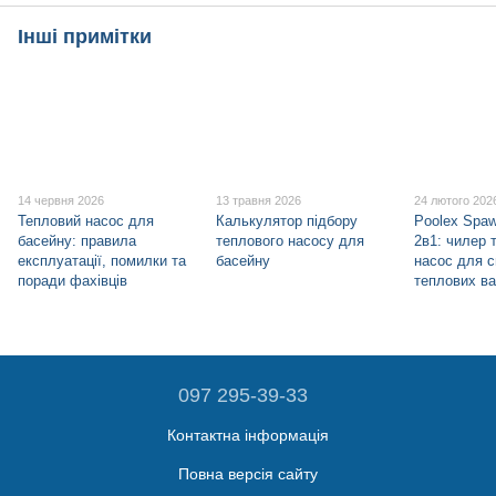
Інші примітки
14 червня 2026
13 травня 2026
24 лютого 202
Тепловий насос для
Калькулятор підбору
Poolex Spa
басейну: правила
теплового насосу для
2в1: чилер 
експлуатації, помилки та
басейну
насос для с
поради фахівців
теплових в
097 295-39-33
Контактна інформація
Повна версія сайту