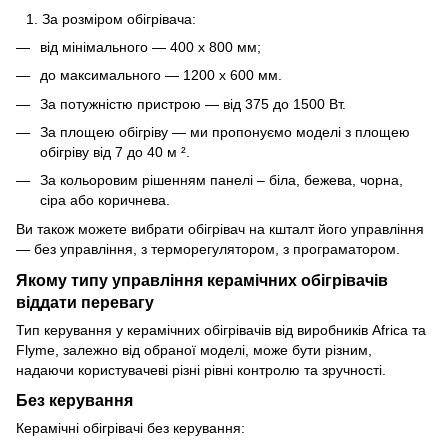
За розміром обігрівача:
від мінімального — 400 x 800 мм;
до максимального — 1200 x 600 мм.
За потужністю пристрою — від 375 до 1500 Вт.
За площею обігріву — ми пропонуємо моделі з площею
обігріву від 7 до 40 м ².
За кольоровим рішенням панелі – біла, бежева, чорна,
сіра або коричнева.
Ви також можете вибрати обігрівач на кшталт його управління
— без управління, з терморегулятором, з програматором.
Якому типу управління керамічних обігрівачів
віддати перевагу
Тип керування у керамічних обігрівачів від виробників Africa та
Flyme, залежно від обраної моделі, може бути різним,
надаючи користувачеві різні рівні контролю та зручності.
Без керування
Керамічні обігрівачі без керування: