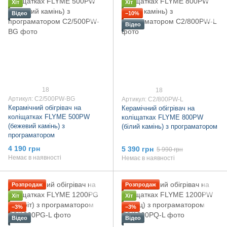
Хіт
Хіт
Відео
−10%
Відео
18
18
Артикул: C2/500PW-BG
Артикул: C2/800PW-L
Керамічний обігрівач на
Керамічний обігрівач на
коліщатках FLYME 500PW
коліщатках FLYME 800PW
(бежевий камінь) з
(білий камінь) з програматором
програматором
4 190 грн
5 390 грн
5 990 грн
Немає в наявності
Немає в наявності
Розпродаж
Розпродаж
Хіт
Хіт
−3%
−3%
Відео
Відео