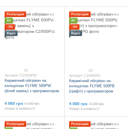
Розпродаж
Розпродаж
Хіт
Хіт
−3%
−3%
Відео
Відео
18
18
Артикул: C2/500PW
Артикул: C2/500PG
Керамічний обігрівач на
Керамічний обігрівач на
коліщатках FLYME 500PW
коліщатках FLYME 500PB
(білий камінь) з програматором
(графіт) з програматором
4 060 грн
4 060 грн
4 190 грн
4 190 грн
Немає в наявності
Немає в наявності
Розпродаж
Розпродаж