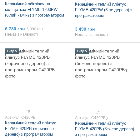
Керамічний обігрівач на
Керамічний теплий плінтус
коліщатках FLYME 1200PW
FLYME 420PW (біле дерево) з
(білий камінь) з програматором
програматором
6 780 грн
3 490 грн
6 990 грн
Немає в наявності
Немає в наявності
Відео
Відео
15
15
Артикул: C420PB
Артикул: C420PBg
Керамічний теплий плінтус
Керамічний теплий плінтус
FLYME 420PB (коричневе
FLYME 420PB (бежеве дерево)
дерево) з програматором
з програматором