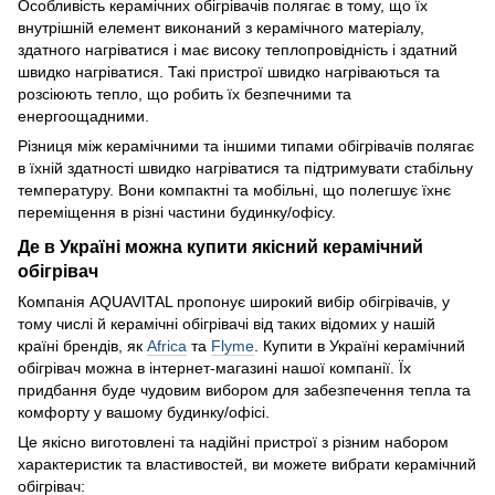
Особливість керамічних обігрівачів полягає в тому, що їх
внутрішній елемент виконаний з керамічного матеріалу,
здатного нагріватися і має високу теплопровідність і здатний
швидко нагріватися. Такі пристрої швидко нагріваються та
розсіюють тепло, що робить їх безпечними та
енергоощадними.
Різниця між керамічними та іншими типами обігрівачів полягає
в їхній здатності швидко нагріватися та підтримувати стабільну
температуру. Вони компактні та мобільні, що полегшує їхнє
переміщення в різні частини будинку/офісу.
Де в Україні можна купити якісний керамічний
обігрівач
Компанія AQUAVITAL пропонує широкий вибір обігрівачів, у
тому числі й керамічні обігрівачі від таких відомих у нашій
країні брендів, як
Africa
та
Flyme
. Купити в Україні керамічний
обігрівач можна в інтернет-магазині нашої компанії. Їх
придбання буде чудовим вибором для забезпечення тепла та
комфорту у вашому будинку/офісі.
Це якісно виготовлені та надійні пристрої з різним набором
характеристик та властивостей, ви можете вибрати керамічний
обігрівач: