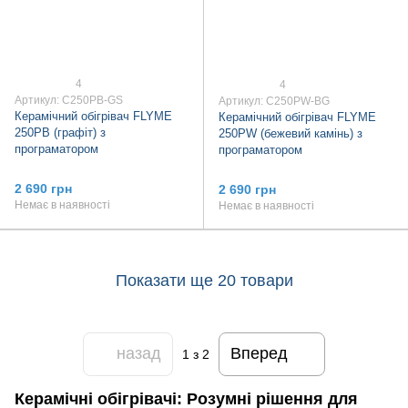
4
4
Артикул: C250PB-GS
Артикул: C250PW-BG
Керамічний обігрівач FLYME
Керамічний обігрівач FLYME
250PB (графіт) з
250PW (бежевий камінь) з
програматором
програматором
2 690 грн
2 690 грн
Немає в наявності
Немає в наявності
Показати ще 20 товари
назад
Вперед
1
з 2
Керамічні обігрівачі: Розумні рішення для