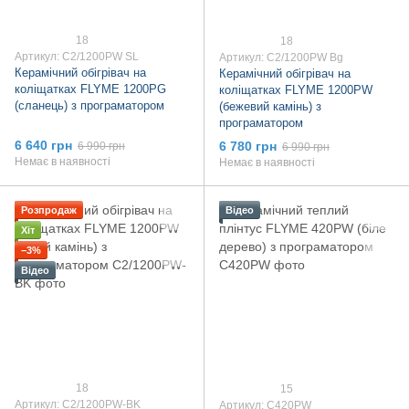
18
18
Артикул: C2/1200PW SL
Артикул: C2/1200PW Bg
Керамічний обігрівач на
Керамічний обігрівач на
коліщатках FLYME 1200PG
коліщатках FLYME 1200PW
(сланець) з програматором
(бежевий камінь) з
програматором
6 640 грн
6 780 грн
6 990 грн
6 990 грн
Немає в наявності
Немає в наявності
Розпродаж
Відео
Хіт
−3%
Відео
18
15
Артикул: C2/1200PW-BK
Артикул: C420PW