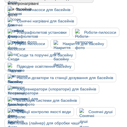
Теплові насоси для басейнів
Сонячні нагрівачі для басейнів
Ультрафіолетові установки
Роботи-пилососи
Ручні пилососи
Накриття для басейну
Сходи та поручні для басейну
Підводне освітлення басейну
Насоси-дозатори та станції дозування для басейнів
Хлоргенератори (хлоратори) для басейнів
Безхлорні системи для басейнів
Станції контролю якості води
Сонячні душі
ПВХ плівка (лайнер) для обробки чаші