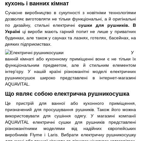
кухонь і ванних кімнат
Сучасне виробництво в сукупності з новітніми технологіями
дозволяє виготовляти не тільки функціональні, а й оригінальні
по дизайну, стильні електричні
сушки для рушників. В
Україні
ці вироби мають гарний попит не лише у приватних
будинках, але також у саунах та лазнях, готелях, басейнах, на
деяких підприємствах.
У
ванній кімнаті або кухонному приміщенні вони є не тільки їх
функціональним предметом, але й стильним елементом
інтер'єру. У нашій країні різноманітні моделі електричних
рушникосушок широко представлені в інтернет-магазині
AQUAVITAL.
Що являє собою електрична рушникосушка
Це пристрій для ванної або кухонного приміщення,
призначений для просушування рушників. Також його можна
використовувати для сушіння одягу. У магазині компанії
AQUAVITAL електричні сушки для рушників представлені
різноманітними моделями від надійних європейських
виробників Flyme і Laris. Вибрати електричну рушникосушку
для кухні або ванної кімнати за різними ціновими категоріями,