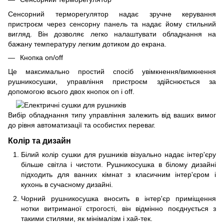
Сенсорний терморегулятор надає зручне керування
пристроєм через сенсорну панель та надає йому стильний
вигляд. Він дозволяє легко налаштувати обладнання на
бажану температуру легким дотиком до екрана.
Кнопка on/off
Це максимально простий спосіб увімкнення/вимкнення
рушникосушки, управління пристроєм здійснюється за
допомогою всього двох кнопок on і off.
Вибір обладнання типу управління залежить від ваших вимог
до рівня автоматизації та особистих переваг.
Колір та дизайн
Білий колір сушки для рушників візуально надає інтер'єру
більше світла і чистоти. Рушникосушка в білому дизайні
підходить для ванних кімнат з класичним інтер'єром і
кухонь в сучасному дизайні.
Чорний рушникосушка вносить в інтер'єр приміщення
нотки витриманої строгості, він відмінно поєднується з
такими стилями, як мінімалізм і хай-тек.