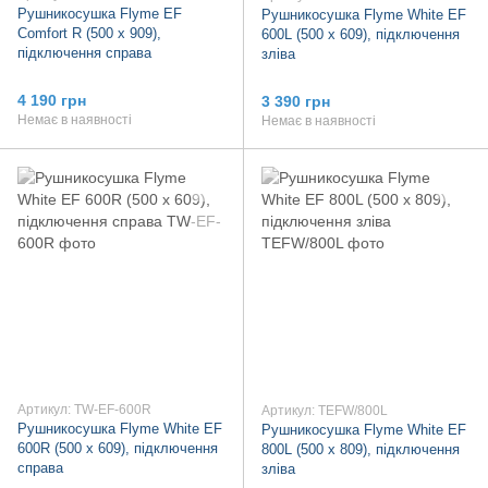
Рушникосушка Flyme EF
Рушникосушка Flyme White EF
Comfort R (500 х 909),
600L (500 х 609), підключення
підключення справа
зліва
4 190 грн
3 390 грн
Немає в наявності
Немає в наявності
Артикул: TW-EF-600R
Артикул: TEFW/800L
Рушникосушка Flyme White EF
Рушникосушка Flyme White EF
600R (500 х 609), підключення
800L (500 х 809), підключення
справа
зліва