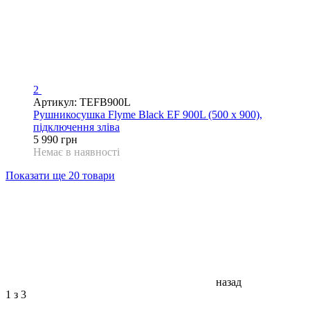
2
Артикул: TEFB900L
Рушникосушка Flyme Black EF 900L (500 х 900),
підключення зліва
5 990 грн
Немає в наявності
Показати ще 20 товари
назад
1
з 3