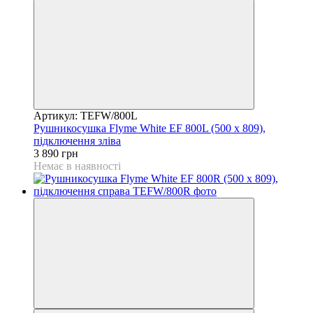
Артикул: TEFW/800L
Рушникосушка Flyme White EF 800L (500 х 809),
підключення зліва
3 890 грн
Немає в наявності