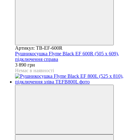
Артикул: TB-EF-600R
Рушникосушка Flyme Black EF 600R (505 х 609),
підключення справа
3 890 грн
Немає в наявності