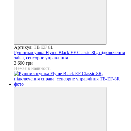
Артикул: TB-EF-8L
Рушникосушка Flyme Black EF Classic 8L, підключення
зліва, сенсорне управління
3 690 грн
Немає в наявності