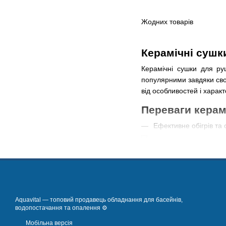
Жодних товарів
Керамічні сушк
Керамічні сушки для ру
популярними завдяки сво
від особливостей і харак
Переваги керам
Ефективне обігрів та 
Економія енергії
Пристрої живляться від 
Регульована темпера
Aquavital — топовий продавець обладнання для басейнів,
водопостачання та опалення ⚙️
Моделі, оснащені термос
Мобільна версія