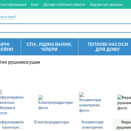
ктна інформація
Блог
Договір публічної оферти
Відгуки про магазин
нити вам?
ІРНІ
СПА, ЛІДЯНІ ВАННИ,
ТЕПЛОВІ НАСОСИ
СЕЙНИ
ЧІЛЕРИ
ДЛЯ ДОМУ
ічні рушникосушки
нфрачервоні
Електрорадіатори
Конвектори
Кера
панельні
електричні
рушник