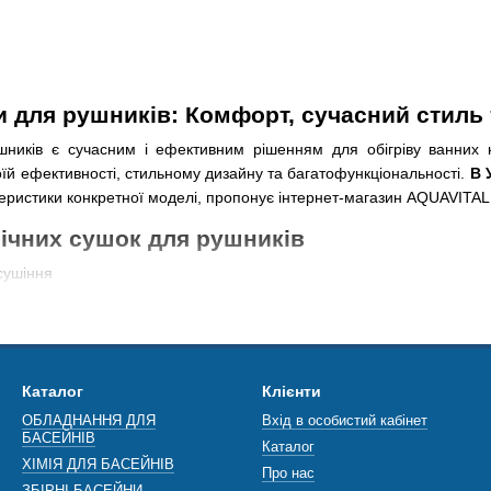
обігрівачі
и для рушників: Комфорт, сучасний стиль
шників є сучасним і ефективним рішенням для обігріву ванних к
їй ефективності, стильному дизайну та багатофункціональності.
В 
теристики конкретної моделі, пропонує інтернет-магазин AQUAVITAL
ічних сушок для рушників
сушіння
Керамічні сушки для рушників 
створюючи максимальний комфорт
Каталог
Клієнти
електрики, не навантажуючи центральну систему опалення, заощад
ОБЛАДНАННЯ ДЛЯ
Вхід в особистий кабінет
тура
БАСЕЙНІВ
Каталог
татами, дозволяють налаштовувати температуру залежно від сезону
ХІМІЯ ДЛЯ БАСЕЙНІВ
Про нас
ЗБІРНІ БАСЕЙНИ