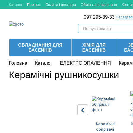
Перейти до основного контенту
Каталог
Про нас
Оплата і доставка
Обмін та повернення
Конта
097 295-39-33
Передзво
ОБЛАДНАННЯ ДЛЯ
ХІМІЯ ДЛЯ
ЗБ
БАСЕЙНІВ
БАСЕЙНІВ
БА
Головна
Каталог
ЕЛЕКТРО ОПАЛЕННЯ
Керам
Керамічні рушникосушки
Керамічні
І
обігрівачі