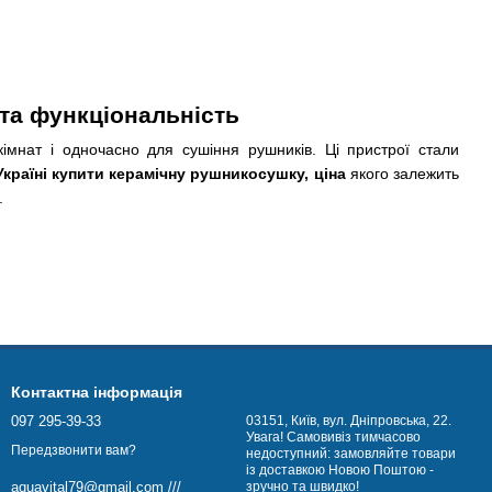
 та функціональність
імнат і одночасно для сушіння рушників. Ці пристрої стали
Україні купити керамічну рушникосушку, ціна
якого залежить
.
забезпечують ефективний обігрів повітря і сушіння рушників,
 у ванній кімнаті.
Контактна інформація
жуючи електроенергію.
097 295-39-33
03151, Київ, вул. Дніпровська, 22.
Увага! Самовивіз тимчасово
Передзвонити вам?
недоступний: замовляйте товари
 та переваг користувача.
із доставкою Новою Поштою -
зручно та швидко!
aquavital79@gmail.com ///