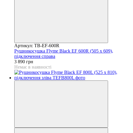
Артикул: TB-EF-600R
Рушникосушка Flyme Black EF 600R (505 х 609),
підключення справа
3 890 грн
Немає в наявності