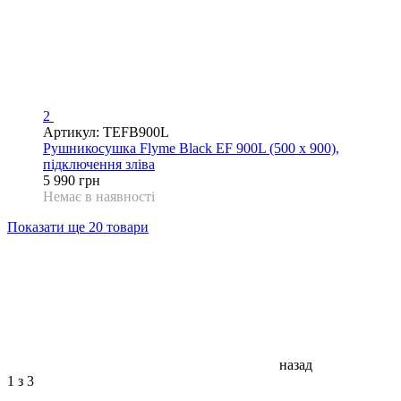
2
Артикул: TEFB900L
Рушникосушка Flyme Black EF 900L (500 х 900),
підключення зліва
5 990 грн
Немає в наявності
Показати ще 20 товари
назад
1
з 3