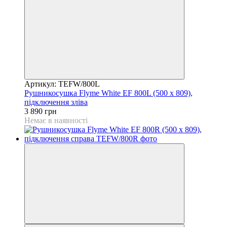
Артикул: TEFW/800L
Рушникосушка Flyme White EF 800L (500 х 809),
підключення зліва
3 890 грн
Немає в наявності