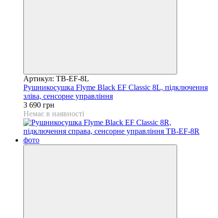
Артикул: TB-EF-8L
Рушникосушка Flyme Black EF Classic 8L, підключення
зліва, сенсорне управління
3 690 грн
Немає в наявності