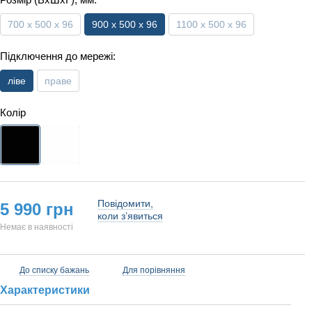
700 х 500 х 96
900 х 500 х 96
1100 х 500 х 96
Підключення до мережі:
ліве
праве
Колір
Повідомити,
5 990 грн
коли з’явиться
Немає в наявності
До списку бажань
Для порівняння
Характеристики