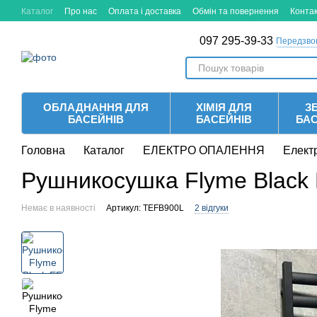
Перейти до основного контенту
Каталог
Про нас
Оплата і доставка
Обмін та повернення
Конта
097 295-39-33
Передзво
ОБЛАДНАННЯ ДЛЯ
ХІМІЯ ДЛЯ
ЗБ
БАСЕЙНІВ
БАСЕЙНІВ
БА
Головна
Каталог
ЕЛЕКТРО ОПАЛЕННЯ
Елект
Рушникосушка Flyme Black E
Немає в наявності
Артикул: TEFB900L
2 відгуки