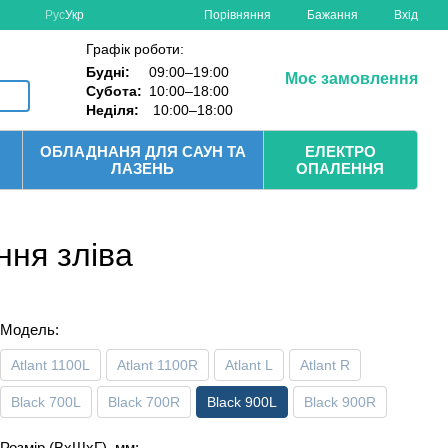
Порівняння
Рус
Укр
Бажання
Вхід
Графік роботи:
Будні:
09:00–19:00
Моє замовлення
Субота:
10:00–18:00
Неділя:
10:00–18:00
ОБЛАДНАНЯ ДЛЯ САУН ТА
ЕЛЕКТРО
ЛАЗЕНЬ
ОПАЛЕННЯ
ння зліва
Модель:
Atlant 1100L
Atlant 1100R
Atlant L
Atlant R
Black 700L
Black 700R
Black 900L
Black 900R
Розмір (ВхШхГ), мм: