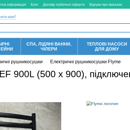
ктна інформація
Блог
Договір публічної оферти
Відгуки про магазин
нити вам?
ІРНІ
СПА, ЛІДЯНІ ВАННИ,
ТЕПЛОВІ НАСОСИ
СЕЙНИ
ЧІЛЕРИ
ДЛЯ ДОМУ
ричні рушникосушки
Електричні рушникосушки Flyme
F 900L (500 х 900), підключе