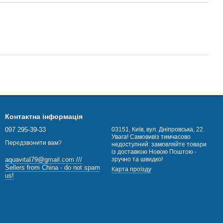
Контактна інформація
097 295-39-33
03151, Київ, вул. Дніпровська, 22.
Увага! Самовивіз тимчасово
Передзвонити вам?
недоступний: замовляйте товари
із доставкою Новою Поштою -
зручно та швидко!
aquavital79@gmail.com ///
Sellers from China - do not spam
Карта проїзду
us!