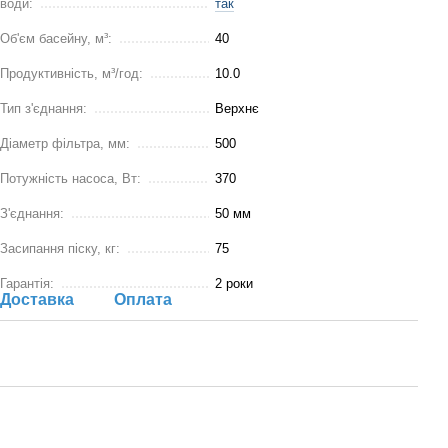
води:
так
Об'єм басейну, м³:
40
Продуктивність, м³/год:
10.0
Тип з'єднання:
Верхнє
Діаметр фільтра, мм:
500
Потужність насоса, Вт:
370
З'єднання:
50 мм
Засипання піску, кг:
75
Гарантія:
2 роки
Доставка
Оплата