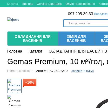
Перейти до основного контенту
Каталог
Про нас
Оплата і доставка
Обмін та повернення
Конта
097 295-39-33
Передзво
ОБЛАДНАННЯ ДЛЯ
ХІМІЯ ДЛЯ
ЗБ
БАСЕЙНІВ
БАСЕЙНІВ
БА
Головна
Каталог
ОБЛАДНАННЯ ДЛЯ БАСЕЙНІВ
Gemas Premium, 10 м³/год,
Немає в наявності
Артикул: PG-021922FU
Залишити відгук
−10%