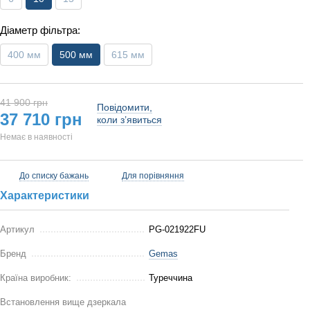
Діаметр фільтра:
400 мм
500 мм
615 мм
41 900 грн
Повідомити,
37 710 грн
коли з’явиться
Немає в наявності
До списку бажань
Для порівняння
Характеристики
Артикул
PG-021922FU
Бренд
Gemas
Країна виробник:
Туреччина
Встановлення вище дзеркала