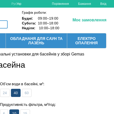
Порівняння
Рус
Укр
Бажання
Вхід
Графік роботи:
Будні:
09:00–19:00
Моє замовлення
Субота:
10:00–18:00
Неділя:
10:00–18:00
ОБЛАДНАНЯ ДЛЯ САУН ТА
ЕЛЕКТРО
ЛАЗЕНЬ
ОПАЛЕННЯ
вальні установки для басейнів у зборі Gemas
басейна
Об'єм води в басейні, м³:
24
40
60
Продуктивність фільтра, м³/год:
6
10
15