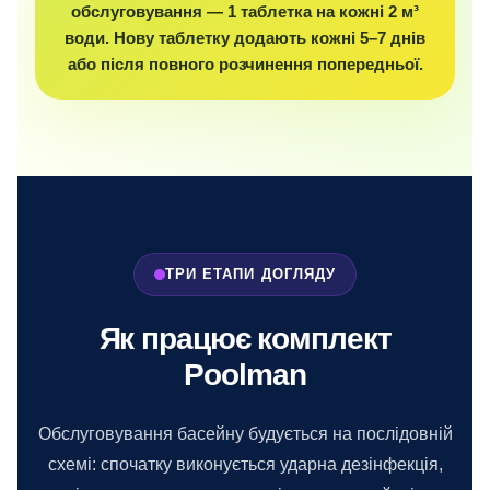
обслуговування — 1 таблетка на кожні 2 м³
води. Нову таблетку додають кожні 5–7 днів
або після повного розчинення попередньої.
ТРИ ЕТАПИ ДОГЛЯДУ
Як працює комплект
Poolman
Обслуговування басейну будується на послідовній
схемі: спочатку виконується ударна дезінфекція,