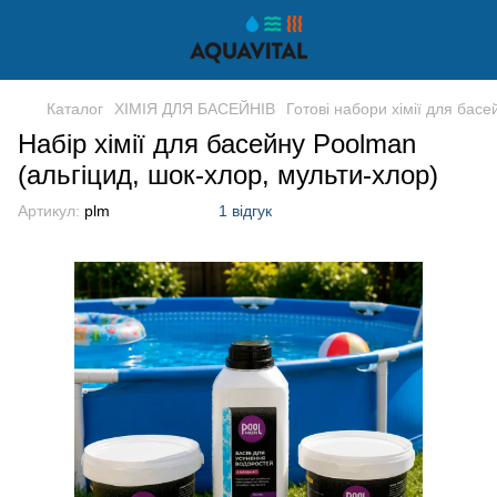
Каталог
ХІМІЯ ДЛЯ БАСЕЙНІВ
Готові набори хімії для басе
Набір хімії для басейну Poolman
(альгіцид, шок-хлор, мульти-хлор)
Артикул:
plm
1 відгук