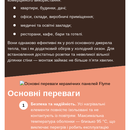
квартири, будинки, дачі;
офіси, склади, виробничі приміщення;
медичні та освітні заклади;
ресторани, кафе, бари та готелі.
Вони однаково ефективні як у ролі основного джерела
тепла, так і як додатковий обігрів у холодний сезон. Для
встановлення достатньо розетки та невеликої вільної
ділянки стіни — монтаж займає не більше п’яти хвилин.
Основні переваги
Безпека та надійність.
Усі нагрівальні
елементи повністю ізольовані та не
контактують із повітрям. Максимальна
температура оболонки — близько 95 °C, що
виключає перегрів і робить експлуатацію