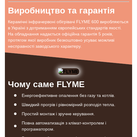
Виробництво та гарантія
Керамічні інфрачервоні обігрівачі FLYME 600 виробляються
в Україні з дотриманням європейських стандартів якості.
На обладнання надається офіційна гарантія 5 років,
протягом якої виробник безкоштовно усуває можливі
несправності заводського характеру.
Чому саме FLYME
Енергоефективне опалення без газу та котлів.
Швидкий прогрів і рівномірний розподіл тепла.
Простий монтаж і зручне керування.
Повна автоматизація з клімат-контролем і
програматором.