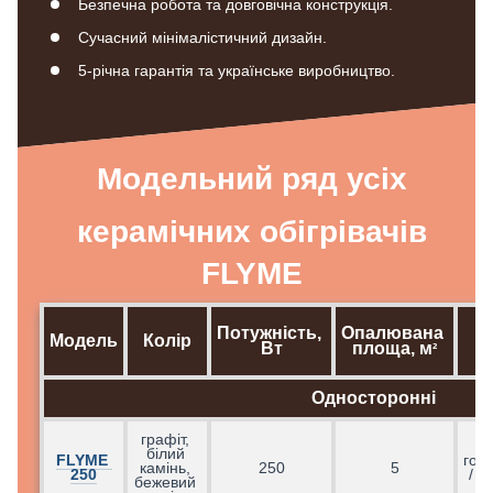
Безпечна робота та довговічна конструкція.
Сучасний мінімалістичний дизайн.
5-річна гарантія та українське виробництво.
Модельний ряд усіх
керамічних обігрівачів
FLYME
Потужність, 
Опалювана 
Модель
Колір
Вт
площа, м
²
Односторонні
графіт, 
білий 
FLYME 
гор
камінь, 
250
5
250
/ в
бежевий 