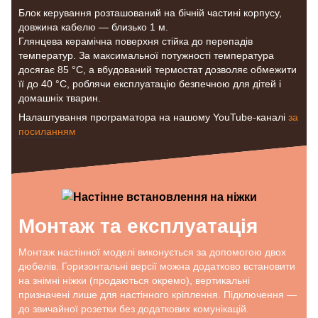
Блок керування розташований на бічній частині корпусу,
довжина кабелю — близько 1 м.
Глянцева керамічна поверхня стійка до перепадів
температур. За максимальної потужності температура
досягає 85 °C, а вбудований термостат дозволяє обмежити
її до 40 °C, роблячи експлуатацію безпечною для дітей і
домашніх тварин.
Налаштування програматора на нашому YouTube-каналі
за
посиланням
Монтаж та експлуатація
Монтаж настінної моделі виконується за допомогою двох
дюбелів. Горизонтальні версії можна додатково встановити
на знімні ніжки (продаються окремо), вертикальні
призначені лише для настінного кріплення. Підключення —
до звичайної розетки без додаткових комунікацій.