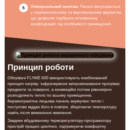
Універсальний монтаж.
Панелі випускаються
у горизонтальному та вертикальному варіантах,
що дозволяє підібрати оптимальну
конфігурацію під особливості приміщення.
Принцип роботи
Обігрівачі FLYME 600 використовують комбінований
принцип нагріву: інфрачервоне випромінювання прогріває
предмети та поверхні, а конвекційні потоки рівномірно
розподіляють тепло по всьому приміщенню.
Керамогранітна лицьова панель акумулює тепло і
поступово віддає його в повітря, зберігаючи температуру
навіть після вимкнення живлення.
Завдяки вбудованому терморегулятору-програматору
пристрій працює циклічно, підтримуючи комфортну