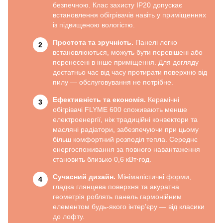
безпечною. Клас захисту IP20 допускає
встановлення обігрівачів навіть у приміщеннях
із підвищеною вологістю.
Простота та зручність.
Панелі легко
встановлюються, можуть бути перевішені або
перенесені в інше приміщення. Для догляду
достатньо час від часу протирати поверхню від
пилу — обслуговування не потрібне.
Ефективність та економія.
Керамічні
обігрівачі FLYME 600 споживають менше
електроенергії, ніж традиційні конвектори та
масляні радіатори, забезпечуючи при цьому
більш комфортний розподіл тепла. Середнє
енергоспоживання за повного навантаження
становить близько 0,6 кВт·год.
Сучасний дизайн.
Мінімалістичні форми,
гладка глянцева поверхня та акуратна
геометрія роблять панель гармонійним
елементом будь-якого інтер’єру — від класики
до лофту.