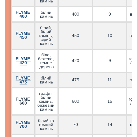
камінь
FLYME 
білий 
400
9
ве
400
камінь
білий, 
білий 
FLYME 
камінь, 
450
10
гор
450
сірий 
камінь
біле, 
FLYME 
бежеве, 
гор
420
9
420
темне 
/ в
дерево
FLYME 
білий 
475
11
гор
475
камінь
графіт, 
білий 
FLYME 
гор
камінь, 
600
15
600
/ в
бежевий 
камінь
білий та 
FLYME 
темний 
70
14
ве
700
камінь