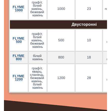
графіт, 
білий 
FLYME 
камінь, 
1000
23
гор
1000
бежевий 
камінь
Двусторонні
графіт, 
білий 
FLYME 
н
камінь, 
500
10
500
ко
бежевий 
камінь
FLYME 
білий 
н
800
18
800
камінь
ко
графіт, 
кварц, 
сланець, 
FLYME 
н
бежевий 
1200
28
1200
ко
камінь, 
білий 
камінь