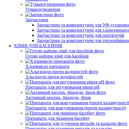
Туманоутворення
Запчастини
Запчастини та комплектуючі для УФ-установо
Запчастини та комплектуючі для хлоргенерато
Запчастини та комплектуючі для протитечій
Запчастини та комплектуючі для теплообмінн
ХІМІЯ ДЛЯ БАСЕЙНІВ
Готові набори хімії для басейнів
Хлорвмісні препарати
Альгіциди проти водоростей
Препарати для регулювання рівня pH
Активний кисень, біоциди, бром
Препарати для коагулювання (проти каламутності)
Препарати для чищення басейну
Препарати для усунення металів та кальцію