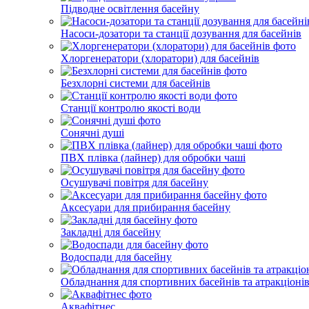
Підводне освітлення басейну
Насоси-дозатори та станції дозування для басейнів
Хлоргенератори (хлоратори) для басейнів
Безхлорні системи для басейнів
Станції контролю якості води
Сонячні душі
ПВХ плівка (лайнер) для обробки чаші
Осушувачі повітря для басейну
Аксесуари для прибирання басейну
Закладні для басейну
Водоспади для басейну
Обладнання для спортивних басейнів та атракціоні
Аквафітнес