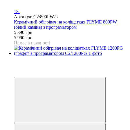
18
Артикул: C2/800PW-L
Керамічний обігрівач на коліщатках FLYME 800PW
(білий камінь) з програматором
5 390 грн
5 990 грн
Немає в наявності
Розпродаж
Хіт
−3%
Відео