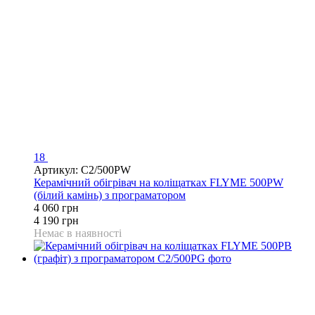
18
Артикул: C2/500PW
Керамічний обігрівач на коліщатках FLYME 500PW
(білий камінь) з програматором
4 060 грн
4 190 грн
Немає в наявності
Розпродаж
Хіт
−3%
Відео