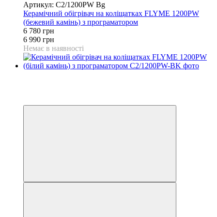
Артикул: C2/1200PW Bg
Керамічний обігрівач на коліщатках FLYME 1200PW
(бежевий камінь) з програматором
6 780 грн
6 990 грн
Немає в наявності
Розпродаж
Хіт
−3%
Відео