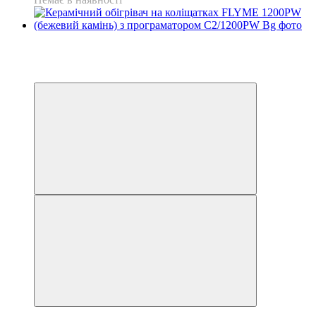
Розпродаж
Хіт
−3%
Відео