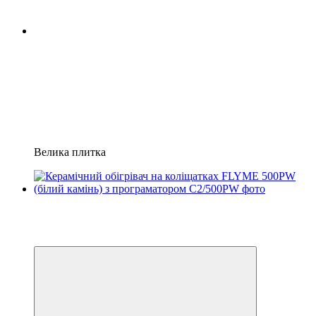
Велика плитка
Розпродаж
Хіт
−3%
Відео