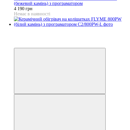
(бежевий камінь) з програматором
4 190 грн
Немає в наявності
Розпродаж
Хіт
−10%
Відео