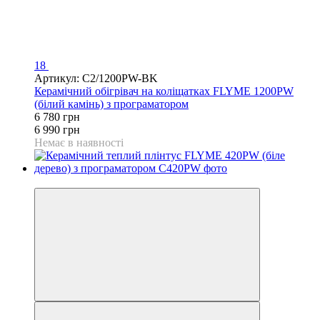
18
Артикул: C2/1200PW-BK
Керамічний обігрівач на коліщатках FLYME 1200PW
(білий камінь) з програматором
6 780 грн
6 990 грн
Немає в наявності
Відео