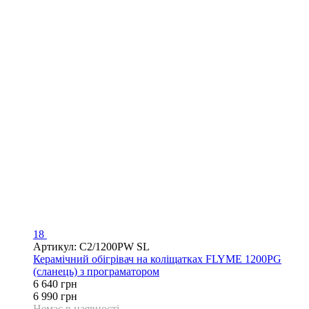
18
Артикул: C2/1200PW SL
Керамічний обігрівач на коліщатках FLYME 1200PG
(сланець) з програматором
6 640 грн
6 990 грн
Немає в наявності