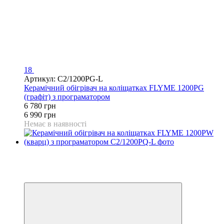
18
Артикул: C2/1200PG-L
Керамічний обігрівач на коліщатках FLYME 1200PG
(графіт) з програматором
6 780 грн
6 990 грн
Немає в наявності
Розпродаж
Хіт
−3%
Відео