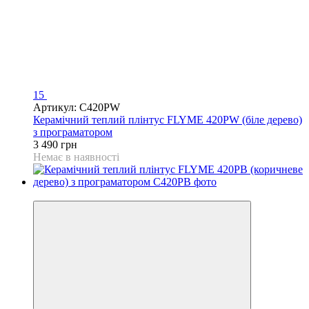
15
Артикул: C420PW
Керамічний теплий плінтус FLYME 420PW (біле дерево)
з програматором
3 490 грн
Немає в наявності
Відео