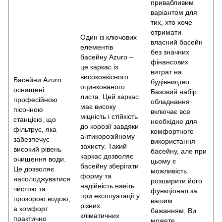
привабливим
варіантом для
тих, хто хоче
отримати
Один із ключових
власний басейн
елементів
без значних
басейну Azuro –
фінансових
це каркас із
витрат на
високоякісного
Басейни Azuro
будівництво.
оцинкованого
оснащені
Базовий набір
листа. Цей каркас
професійною
обладнання
має високу
пісочною
включає все
міцність і стійкість
станцією, що
необхідне для
до корозії завдяки
фільтрує, яка
комфортного
антикорозійному
забезпечує
використання
захисту. Такий
високий рівень
басейну, але при
каркас дозволяє
очищення води.
цьому є
басейну зберігати
Це дозволяє
можливість
форму та
насолоджуватися
розширити його
надійність навіть
чистою та
функціонал за
при експлуатації у
прозорою водою,
вашим
різних
а комфорт
бажанням. Ви
кліматичних
практично
можете