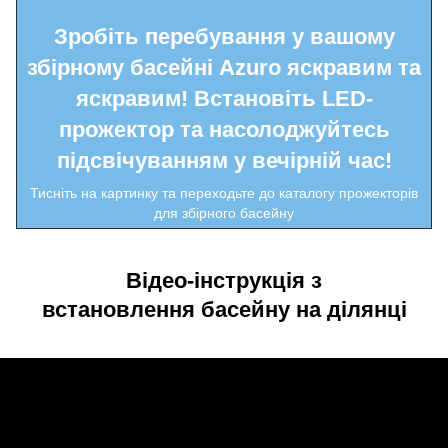
Зробіть перебування у вашому
збірному басейні Azuro яскравим та
яскравим! Встановіть LED-
прожектор та насолоджуйтесь
підсвічуванням у вечірній час!
Тисніть на картинку та переходьте до каталогу прожекторів
для збірного басейну
Відео-інструкція з
встановлення басейну на ділянці