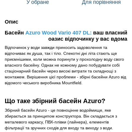
У обране
Для порівняння
Опис
Басейн
Azuro Wood Vario 407 DL:
ваш власний
оазис відпочинку у вас вдома
Відпочинок у води завжди приносить задоволення та
відпочиває як душа, так і тіло. Спекотні дні літа стають ще
приємнішими, коли можна поринути у прохолодну воду свого
власного басейну. Однак не кожному дано побудувати собі
стаціонарний басейн через високі витрати та складнощі з
монтажем. Вирішення цієї проблеми - збірні басейни Azuro від
відомого чеського виробника Mountfield.
Що таке збірний басейн Azuro?
Збірний басейн Azuro - це повноцінне водоймище, яке
збирається за принципом конструктора. Він складається з
металевого каркасу, ПВХ-плівки (лайнера), елементів
фільтрації та зручних сходів для входу та виходу з води.