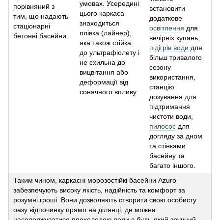
умовах. Усередині
порівняний з
встановити
цього каркаса
тим, що надають
додаткове
знаходиться
стаціонарні
освітлення
для
плівка (лайнер),
бетонні басейни.
вечірніх купань,
яка також стійка
підігрів води
для
до ультрафіолету і
більш тривалого
не схильна до
сезону
вицвітання або
використання,
деформації від
станцію
сонячного впливу.
дозування для
підтримання
чистоти води,
пилосос
для
догляду за дном
та стінками
басейну та
багато іншого.
Таким чином, каркасні морозостійкі басейни Azuro
забезпечують високу якість, надійність та комфорт за
розумні гроші. Вони дозволяють створити свою особисту
оазу відпочинку прямо на ділянці, де можна
насолоджуватися прохолодою води в будь-який зручний