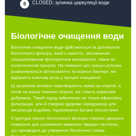
CLOSED: зупинка циркуляції води
Біологічне очищення води
Біологічне очищення води здійснюється за допомогою
біологічного фільтра, який є ємністю, заповненою
спеціалізованим фільтруючим матеріалом, таким як
поліетиленові гранули. На поверхні цих гранул успішно
розмножуються фітопланктон та корисні бактерії, які
відіграють ключову роль у процесі очищення.
Ці організми активно перетворюють аміак на нітрити, а
потім на менш токсичні нітрати, які стають корисним
добривом. Такий підхід забезпечує не тільки ефективну
фільтрацію, але й створює здорове середовище для
мешканців водойми, підтримуючи баланс екосистеми.
Структура гранул біологічного фільтра створює ідеальну
поверхню для утримання зважених твердих частинок,
що призводить до утворення біологічної плівки.