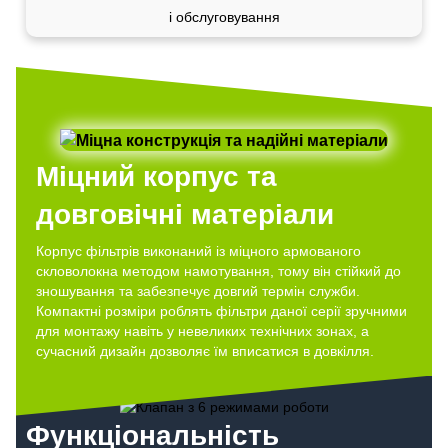
і обслуговування
Міцний корпус та
довговічні матеріали
Корпус фільтрів виконаний із міцного армованого
скловолокна методом намотування, тому він стійкий до
зношування та забезпечує довгий термін служби.
Компактні розміри роблять фільтри даної серії зручними
для монтажу навіть у невеликих технічних зонах, а
сучасний дизайн дозволяє їм вписатися в довкілля.
Функціональність