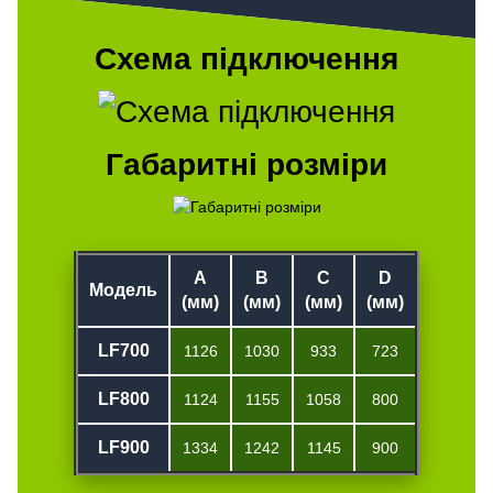
Схема підключення
Габаритні розміри
A
B
C
D
Модель
(мм)
(мм)
(мм)
(мм)
LF700
1126
1030
933
723
LF800
1124
1155
1058
800
LF900
1334
1242
1145
900