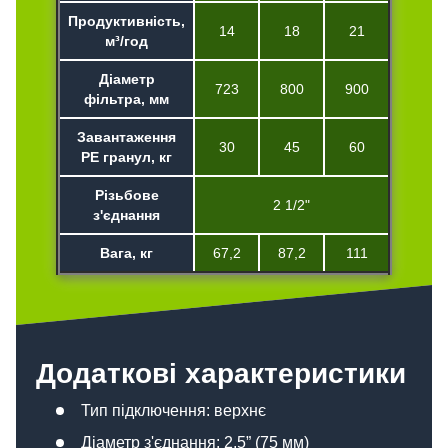
Продуктивність,
14
18
21
м³/год
Діаметр
723
800
900
фільтра, мм
Завантаження
30
45
60
PE гранул, кг
Різьбове
2 1/2"
з'єднання
Вага, кг
67,2
87,2
111
Додаткові характеристики
Тип підключення: верхнє
Діаметр з'єднання: 2,5” (75 мм)