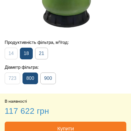
Продуктивність фільтра, м³/год:
14
18
21
Діаметр фільтра:
723
800
900
В наявності
117 622 грн
Купити