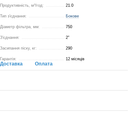
Продуктивність, м³/год:
21.0
Тип з'єднання:
Бокове
Діаметр фільтра, мм:
750
З'єднання:
2"
Засипання піску, кг:
290
Гарантія:
12 місяців
Доставка
Оплата