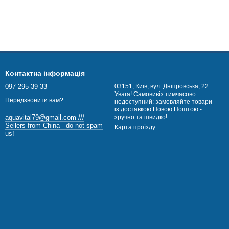
Контактна інформація
097 295-39-33
03151, Київ, вул. Дніпровська, 22.
Увага! Самовивіз тимчасово
Передзвонити вам?
недоступний: замовляйте товари
із доставкою Новою Поштою -
зручно та швидко!
aquavital79@gmail.com ///
Sellers from China - do not spam
Карта проїзду
us!