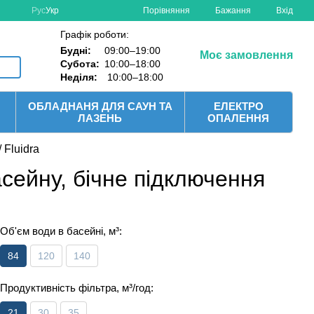
Порівняння
Рус
Укр
Бажання
Вхід
Графік роботи:
Будні:
09:00–19:00
Моє замовлення
Субота:
10:00–18:00
Неділя:
10:00–18:00
ОБЛАДНАНЯ ДЛЯ САУН ТА
ЕЛЕКТРО
ЛАЗЕНЬ
ОПАЛЕННЯ
 Fluidra
асейну, бічне підключення
Об'єм води в басейні, м³:
84
120
140
Продуктивність фільтра, м³/год:
21
30
35