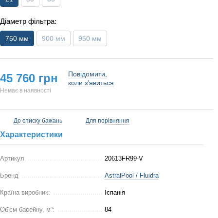
Діаметр фільтра:
750 мм
900 мм
950 мм
Повідомити,
45 760 грн
коли з’явиться
Немає в наявності
До списку бажань
Для порівняння
Характеристики
Артикул
20613FR99-V
Бренд
AstralPool / Fluidra
Країна виробник:
Іспанія
Об'єм басейну, м³:
84