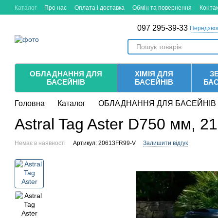
Перейти до основного контенту
Каталог
Про нас
Оплата і доставка
Обмін та повернення
Конта
097 295-39-33
Передзво
ОБЛАДНАННЯ ДЛЯ
ХІМІЯ ДЛЯ
ЗБ
БАСЕЙНІВ
БАСЕЙНІВ
БА
Головна
Каталог
ОБЛАДНАННЯ ДЛЯ БАСЕЙНІВ
Astral Tag Aster D750 мм, 2
Немає в наявності
Артикул: 20613FR99-V
Залишити відгук