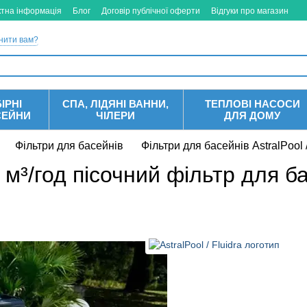
ктна інформація
Блог
Договір публічної оферти
Відгуки про магазин
нити вам?
ІРНІ
СПА, ЛІДЯНІ ВАННИ,
ТЕПЛОВІ НАСОСИ
СЕЙНИ
ЧІЛЕРИ
ДЛЯ ДОМУ
Фільтри для басейнів
Фільтри для басейнів AstralPool /
1 м³/год пісочний фільтр для б