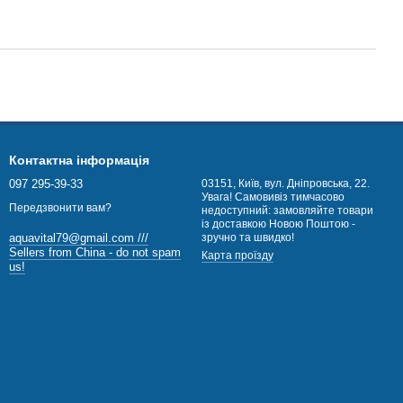
Контактна інформація
097 295-39-33
03151, Київ, вул. Дніпровська, 22.
Увага! Самовивіз тимчасово
Передзвонити вам?
недоступний: замовляйте товари
із доставкою Новою Поштою -
зручно та швидко!
aquavital79@gmail.com ///
Sellers from China - do not spam
Карта проїзду
us!