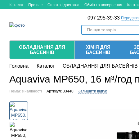
Перейти до основного контенту
Каталог
Про нас
Оплата і доставка
Обмін та повернення
Конта
097 295-39-33
Передзво
ОБЛАДНАННЯ ДЛЯ
ХІМІЯ ДЛЯ
ЗБ
БАСЕЙНІВ
БАСЕЙНІВ
БА
Головна
Каталог
ОБЛАДНАННЯ ДЛЯ БАСЕЙНІВ
Aquaviva MP650, 16 м³/год 
Немає в наявності
Артикул: 33440
Залишити відгук