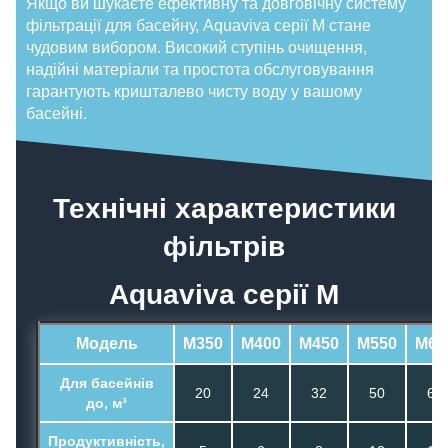
Якщо ви шукаєте ефективну та довговічну систему
фільтрації для басейну, Aquaviva серії M стане
чудовим вибором. Високий ступінь очищення,
надійні матеріали та простота обслуговування
гарантують кришталево чисту воду у вашому
басейні.
Технічні характеристики
фільтрів
Aquaviva серії M
Модель
M350
M400
M450
M550
M65
Для басейнів
20
24
32
50
64
до, м³
Продуктивність,