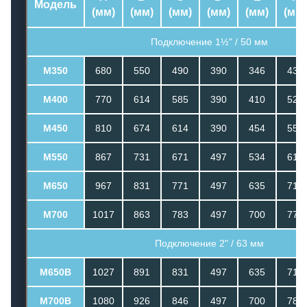
Модель
(мм)
(мм)
(мм)
(мм)
(мм)
(мм)
Подключение 1½" / 50 мм
M350
680
550
490
390
346
431
M400
770
614
585
390
410
525
M450
810
674
614
390
454
558
M550
867
731
671
497
534
615
M650
967
831
771
497
635
715
M700
1017
863
783
497
700
775
Подключение 2" / 63 мм
M650B
1027
891
831
497
635
717
M700B
1080
926
846
497
700
780