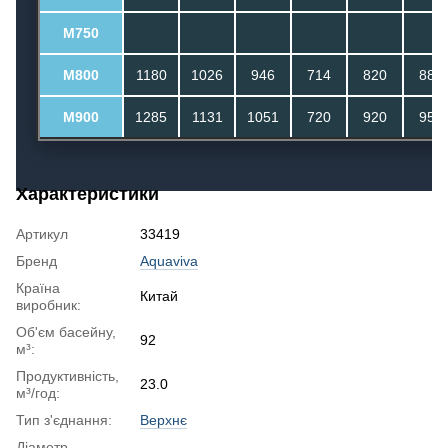
M750
M800
1180
1026
946
714
820
880
M900
1285
1131
1051
720
920
950
Характеристики
Артикул
33419
Бренд
Aquaviva
Країна
Китай
виробник:
Об'єм басейну,
92
м³:
Продуктивність,
23.0
м³/год:
Тип з'єднання:
Верхнє
Діаметр