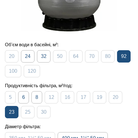
Об'єм води в басейні, м³:
20
24
32
50
64
70
80
92
100
120
Продуктивність фільтра, м³/год:
5
6
8
12
16
17
19
20
23
25
30
Діаметр фільтра: