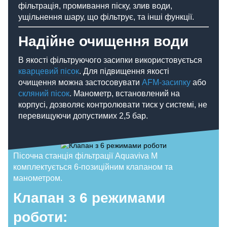
фільтрація, промивання піску, злив води,
ущільнення шару, що фільтрує, та інші функції.
Надійне очищення води
В якості фільтруючого засипки використовується
кварцевий пісок
. Для підвищення якості
очищення можна застосовувати
AFM-засипку
або
скляний пісок
. Манометр, встановлений на
корпусі, дозволяє контролювати тиск у системі, не
перевищуючи допустимих 2,5 бар.
Пісочна станція фільтрації Aquaviva M
комплектується 6-позиційним клапаном та
манометром.
Клапан з 6 режимами
роботи: