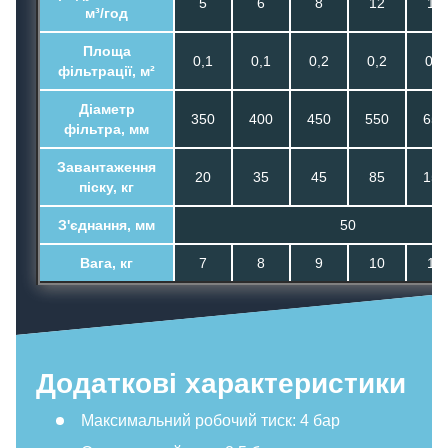
5
6
8
12
16
м³/год
Площа
0,1
0,1
0,2
0,2
0,3
фільтрації, м²
Діаметр
350
400
450
550
650
фільтра, мм
Завантаження
20
35
45
85
155
піску, кг
З'єднання, мм
50
Вага, кг
7
8
9
10
13
Додаткові характеристики
Максимальний робочий тиск: 4 бар