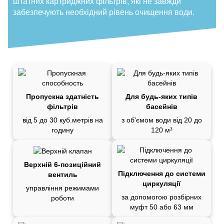
штатних картриджних фільтрів, які не завжди
забезпечують необхідний рівень очищення води.
Пропускна здатність
Для будь-яких типів
фільтрів
басейнів
від 5 до 30 куб.метрів на
з об'ємом води від 20 до
годину
120 м³
Верхній 6-позиційний
Підключення до системи
вентиль
циркуляції
управління режимами
за допомогою розбірних
роботи
муфт 50 або 63 мм