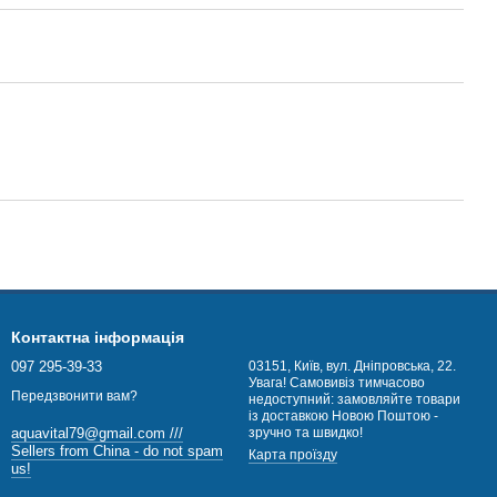
Контактна інформація
097 295-39-33
03151, Київ, вул. Дніпровська, 22.
Увага! Самовивіз тимчасово
Передзвонити вам?
недоступний: замовляйте товари
із доставкою Новою Поштою -
зручно та швидко!
aquavital79@gmail.com ///
Sellers from China - do not spam
Карта проїзду
us!