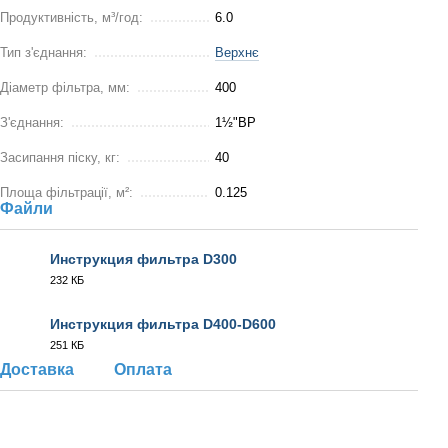
Продуктивність, м³/год:
6.0
Тип з'єднання:
Верхнє
Діаметр фільтра, мм:
400
З'єднання:
1½"ВР
Засипання піску, кг:
40
Площа фільтрації, м²:
0.125
Файли
Инструкция фильтра D300
232 КБ
PDF
Инструкция фильтра D400-D600
251 КБ
PDF
Доставка
Оплата