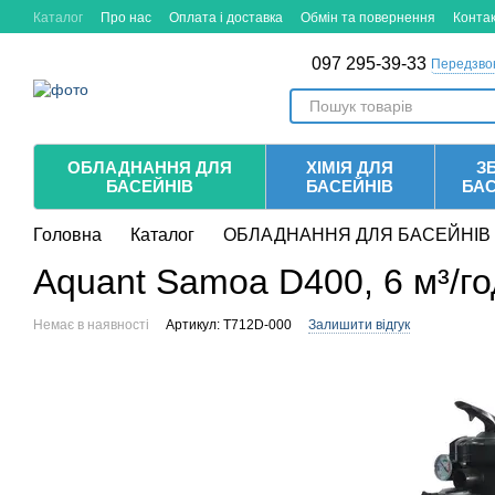
Перейти до основного контенту
Каталог
Про нас
Оплата і доставка
Обмін та повернення
Конта
097 295-39-33
Передзво
ОБЛАДНАННЯ ДЛЯ
ХІМІЯ ДЛЯ
ЗБ
БАСЕЙНІВ
БАСЕЙНІВ
БА
Головна
Каталог
ОБЛАДНАННЯ ДЛЯ БАСЕЙНІВ
Aquant Samoa D400, 6 м³/го
Немає в наявності
Артикул: T712D-000
Залишити відгук