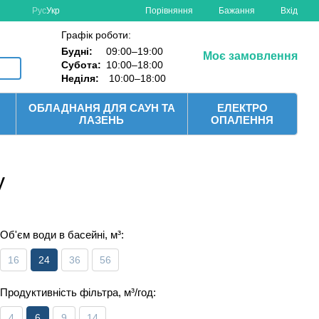
Порівняння
Рус
Укр
Бажання
Вхід
Графік роботи:
Будні:
09:00–19:00
Моє замовлення
Субота:
10:00–18:00
Неділя:
10:00–18:00
ОБЛАДНАНЯ ДЛЯ САУН ТА
ЕЛЕКТРО
ЛАЗЕНЬ
ОПАЛЕННЯ
у
Об'єм води в басейні, м³:
16
24
36
56
Продуктивність фільтра, м³/год:
4
6
9
14