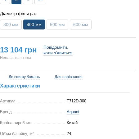
Діаметр фільтра:
300 мм
400 мм
500 мм
600 мм
Повідомити,
13 104 грн
коли з’явиться
Немає в наявності
До списку бажань
Для порівняння
Характеристики
Артикул
T712D-000
Бренд
Aquant
Країна виробник:
Китай
Об'єм басейну, м³:
24