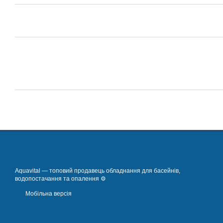
Aquavital — топовий продавець обладнання для басейнів,
водопостачання та опалення ⚙️
Мобільна версія