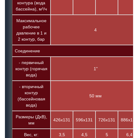
контура (вода
бассейна), м³/ч
Максимальное
рабочее
4
давление в 1 и
2 контур, бар
Соединение
- первичный
контур (горячая
1"
вода)
- вторичный
контур
50 мм
(бассейновая
вода)
Размеры (ДхВ),
426х131
596х131
726х131
886х131
мм
Вес, кг:
3,5
4,5
5
6,4