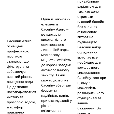
привабливим
варіантом для
тих, хто хоче
отримати
Один із ключових
власний басейн
елементів
без значних
басейну Azuro –
фінансових
це каркас із
витрат на
високоякісного
Басейни Azuro
будівництво.
оцинкованого
оснащені
Базовий набір
листа. Цей каркас
професійною
обладнання
має високу
пісочною
включає все
міцність і стійкість
станцією, що
необхідне для
до корозії завдяки
фільтрує, яка
комфортного
антикорозійному
забезпечує
використання
захисту. Такий
високий рівень
басейну, але при
каркас дозволяє
очищення води.
цьому є
басейну зберігати
Це дозволяє
можливість
форму та
насолоджуватися
розширити його
надійність навіть
чистою та
функціонал за
при експлуатації у
прозорою водою,
вашим
різних
а комфорт
бажанням. Ви
кліматичних
практично
можете