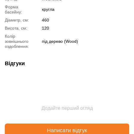
Форма
кругла
басейну:
Діаметр, см:
460
Висота, см:
120
Колір
зовнішнього
під дерево (Wood)
оздоблення:
Відгуки
Додайте перший огляд
Написати відгук