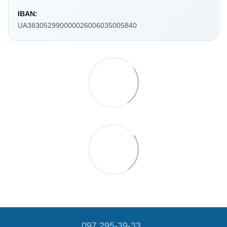
IBAN:
UA383052990000026006035005840
097 295-39-33