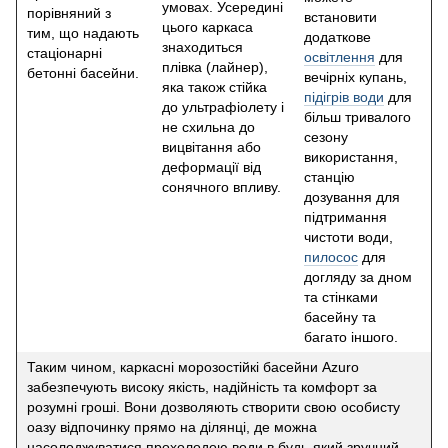
умовах. Усередині
порівняний з
встановити
цього каркаса
тим, що надають
додаткове
знаходиться
стаціонарні
освітлення
для
плівка (лайнер),
бетонні басейни.
вечірніх купань,
яка також стійка
підігрів води
для
до ультрафіолету і
більш тривалого
не схильна до
сезону
вицвітання або
використання,
деформації від
станцію
сонячного впливу.
дозування для
підтримання
чистоти води,
пилосос
для
догляду за дном
та стінками
басейну та
багато іншого.
Таким чином, каркасні морозостійкі басейни Azuro
забезпечують високу якість, надійність та комфорт за
розумні гроші. Вони дозволяють створити свою особисту
оазу відпочинку прямо на ділянці, де можна
насолоджуватися прохолодою води в будь-який зручний