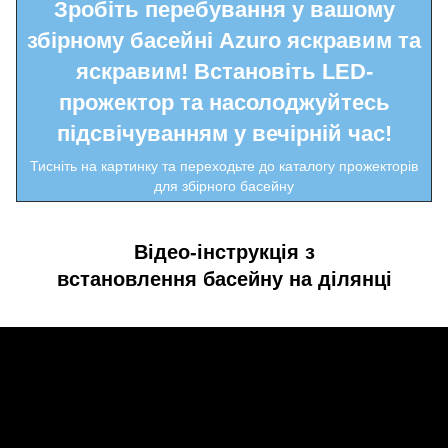
Зробіть перебування у вашому
збірному басейні Azuro яскравим та
яскравим! Встановіть LED-
прожектор та насолоджуйтесь
підсвічуванням у вечірній час!
Тисніть на картинку та переходьте до каталогу прожекторів
для збірного басейну
Відео-інструкція з
встановлення басейну на ділянці