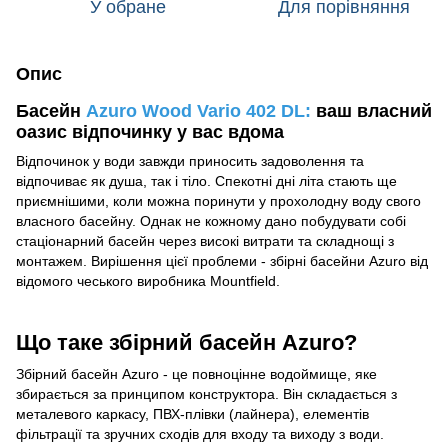
У обране
Для порівняння
Опис
Басейн
Azuro Wood Vario 402 DL:
ваш власний
оазис відпочинку у вас вдома
Відпочинок у води завжди приносить задоволення та
відпочиває як душа, так і тіло. Спекотні дні літа стають ще
приємнішими, коли можна поринути у прохолодну воду свого
власного басейну. Однак не кожному дано побудувати собі
стаціонарний басейн через високі витрати та складнощі з
монтажем. Вирішення цієї проблеми - збірні басейни Azuro від
відомого чеського виробника Mountfield.
Що таке збірний басейн Azuro?
Збірний басейн Azuro - це повноцінне водоймище, яке
збирається за принципом конструктора. Він складається з
металевого каркасу, ПВХ-плівки (лайнера), елементів
фільтрації та зручних сходів для входу та виходу з води.