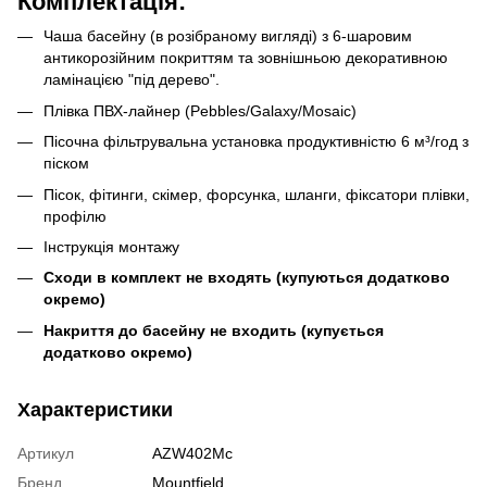
Комплектація:
Чаша басейну (в розібраному вигляді) з 6-шаровим
антикорозійним покриттям та зовнішньою декоративною
ламінацією "під дерево".
Плівка ПВХ-лайнер (Pebbles/Galaxy/Mosaic)
Пісочна фільтрувальна установка продуктивністю 6 м³/год з
піском
Пісок, фітинги, скімер, форсунка, шланги, фіксатори плівки,
профілю
Інструкція монтажу
Сходи в комплект не входять (купуються додатково
окремо)
Накриття до басейну не входить (купується
додатково окремо)
Характеристики
Артикул
AZW402Mc
Бренд
Mountfield