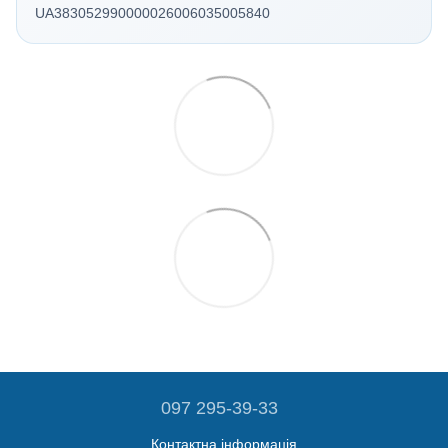
UA383052990000026006035005840
097 295-39-33
Контактна інформація