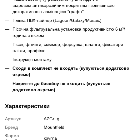
шаровим антикорозійним покриттям і зовнішньою
декоративною ламінацією "графіт".
Плівка ПВХ-лайнер (Lagoon/Galaxy/Mosaic)
Пісочна фільтрувальна установка продуктивністю 6 м³/
година з піском
Пісок, фітинги, скіммер, форсунка, шланги, фіксатори
плівки, профілю
Інструкція монтажу
Сходи в комплект не входять (купуються додатково
окремо)
Накриття до басейну не входить (купується
додатково окремо)
Характеристики
Артикул
AZGrLg
Бренд
Mountfield
Форма
кругла