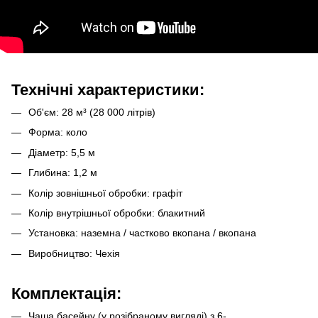
Технічні характеристики:
Об'єм: 28 м³ (28 000 літрів)
Форма: коло
Діаметр: 5,5 м
Глибина: 1,2 м
Колір зовнішньої обробки: графіт
Колір внутрішньої обробки: блакитний
Установка: наземна / частково вкопана / вкопана
Виробництво: Чехія
Комплектація:
Чаша басейну (у розібраному вигляді) з 6-