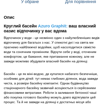
У обране
Для порівняння
Опис
Круглий басейн
Azuro Graphit:
ваш власний
оазис відпочинку у вас вдома
Відпочинок у води - це незмінно один з найулюбленіших видів
відпочинку для багатьох з нас. У спекотні дні і на свята ми
прагнемо найближчої водойми, щоб насолодитися свіжістю
води та сонячним промінням. Відчути себе у воді, оточеним
комфортом, це бажання, яке притаманне кожному, але не
завжди можливо збудувати власний басейн на ділянці.
Басейн - це як міні-водою, де купатися набагато безпечніше,
особливо для дітей: тут немає глибоких ділянок, вода завжди
чиста, а розміри басейну компактні. Однак будівництво
стаціонарного басейну зазвичай асоціюється із серйозними
фінансовими витратами. Роботи із заливання бетонної чаші
або покупка готового басейну можуть довго відтягувати цей
процес. Та й не завжди на ділянці є достатньо місця або