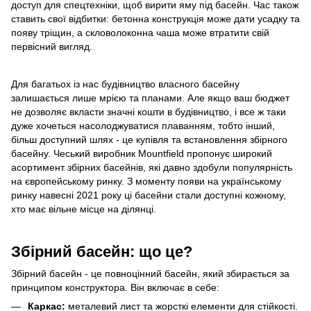
доступ для спецтехніки, щоб вирити яму під басейн. Час також
ставить свої відбитки: бетонна конструкція може дати усадку та
появу тріщин, а скловолоконна чаша може втратити свій
первісний вигляд.
Для багатьох із нас будівництво власного басейну
залишається лише мрією та планами. Але якщо ваш бюджет
не дозволяє вкласти значні кошти в будівництво, і все ж таки
дуже хочеться насолоджуватися плаванням, тобто інший,
більш доступний шлях - це купівля та встановлення збірного
басейну. Чеський виробник Mountfield пропонує широкий
асортимент збірних басейнів, які давно здобули популярність
на європейському ринку. З моменту появи на українському
ринку навесні 2021 року ці басейни стали доступні кожному,
хто має вільне місце на ділянці.
Збірний басейн: що це?
Збірний басейн - це повноцінний басейн, який збирається за
принципом конструктора. Він включає в себе:
Каркас:
металевий лист та жорсткі елементи для стійкості.