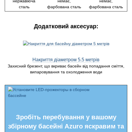
нержавіюча
немає,
немає,
сталь
фарбована сталь
фарбована сталь
Додатковий аксесуар:
Накриття діаметром 5.5 метрів
Захисний брезент, що вкриває басейн від попадання сміття,
випаровування та охолодження води
Зробіть перебування у вашому
збірному басейні Azuro яскравим та