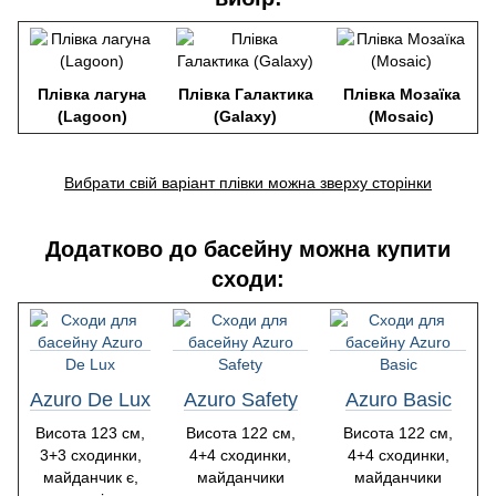
Плівка лагуна
Плівка Галактика
Плівка Мозаїка
(Lagoon)
(Galaxy)
(Mosaic)
Вибрати свій варіант плівки можна зверху сторінки
Додатково до басейну можна купити
сходи:
Azuro De Lux
Azuro Safety
Azuro Basic
Висота 123 см,
Висота 122 см,
Висота 122 см,
3+3 сходинки,
4+4 сходинки,
4+4 сходинки,
майданчик є,
майданчики
майданчики