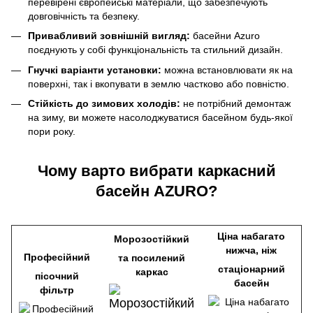
перевірені європейські матеріали, що забезпечують
довговічність та безпеку.
Привабливий зовнішній вигляд:
басейни Azuro
поєднують у собі функціональність та стильний дизайн.
Гнучкі варіанти установки:
можна встановлювати як на
поверхні, так і вкопувати в землю частково або повністю.
Стійкість до зимових холодів:
не потрібний демонтаж
на зиму, ви можете насолоджуватися басейном будь-якої
пори року.
Чому варто вибрати каркасний
басейн AZURO?
Ціна набагато
Морозостійкий
нижча, ніж
Професійний
та посилений
стаціонарний
каркас
пісочний
басейн
фільтр