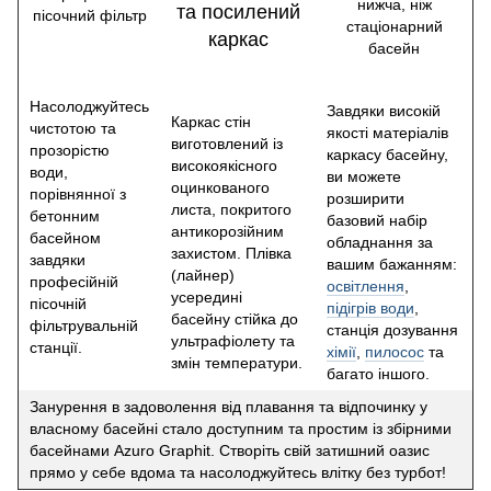
Насолоджуйтесь
Завдяки високій
Каркас стін
чистотою та
якості матеріалів
виготовлений із
прозорістю
каркасу басейну,
високоякісного
води,
ви можете
оцинкованого
порівнянної з
розширити
листа, покритого
бетонним
базовий набір
антикорозійним
басейном
обладнання за
захистом. Плівка
завдяки
вашим бажанням:
(лайнер)
професійній
освітлення
,
усередині
пісочній
підігрів води
,
басейну стійка до
фільтрувальній
станція дозування
ультрафіолету та
станції.
хімії
,
пилосос
та
змін температури.
багато іншого.
Занурення в задоволення від плавання та відпочинку у
власному басейні стало доступним та простим із збірними
басейнами Azuro Graphit. Створіть свій затишний оазис
прямо у себе вдома та насолоджуйтесь влітку без турбот!