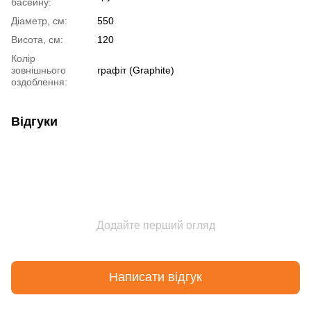
басейну:
Діаметр, см:
550
Висота, см:
120
Колір
зовнішнього
графіт (Graphite)
оздоблення:
Відгуки
Додайте перший огляд
Написати відгук