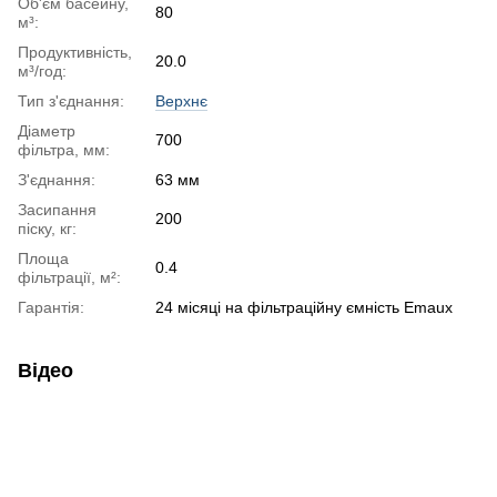
Об'єм басейну,
80
м³:
Продуктивність,
20.0
м³/год:
Тип з'єднання:
Верхнє
Діаметр
700
фільтра, мм:
З'єднання:
63 мм
Засипання
200
піску, кг:
Площа
0.4
фільтрації, м²:
Гарантія:
24 місяці на фільтраційну ємність Emaux
Відео