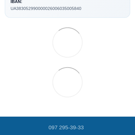
IBAN:
UA383052990000026006035005840
097 295-39-33