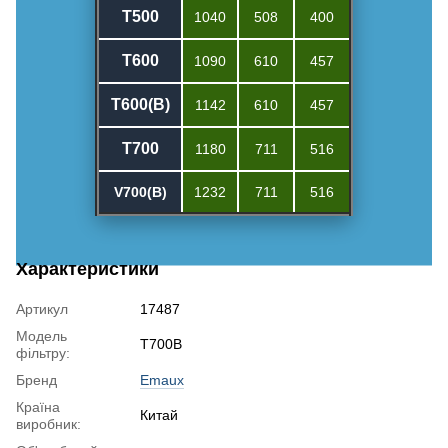
T500
1040
508
400
T600
1090
610
457
T600(B)
1142
610
457
T700
1180
711
516
V
700(B)
1232
711
516
Характеристики
Артикул
17487
Модель
T700B
фільтру:
Бренд
Emaux
Країна
Китай
виробник: