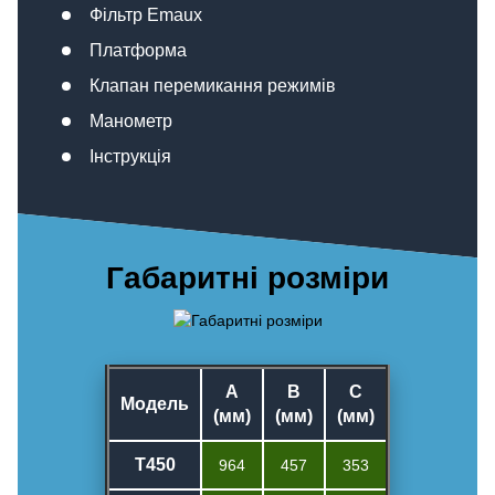
Фільтр Emaux
Платформа
Клапан перемикання режимів
Манометр
Інструкція
Габаритні розміри
A
B
C
Модель
(мм)
(мм)
(мм)
T450
964
457
353