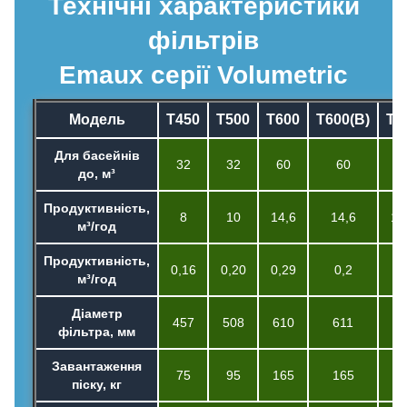
Технічні характеристики
фільтрів
Emaux серії Volumetric
Модель
T450
T500
T600
T600(B)
T7
Для басейнів
32
32
60
60
8
до, м³
Продуктивність,
8
10
14,6
14,6
19
м³/год
Продуктивність,
0,16
0,20
0,29
0,2
0,
м³/год
Діаметр
457
508
610
611
71
фільтра, мм
Завантаження
75
95
165
165
20
піску, кг