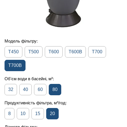
Модель фільтру:
T450
T500
T600
T600B
T700
T700B
Об'єм води в басейні, м³:
32
40
60
80
Продуктивність фільтра, м³/год:
8
10
15
20
Діаметр фільтра: