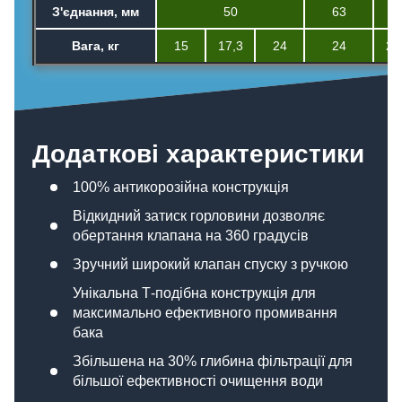
З'єднання, мм
50
63
5
Вага, кг
15
17,3
24
24
27
Додаткові характеристики
100% антикорозійна конструкція
Відкидний затиск горловини дозволяє
обертання клапана на 360 градусів
Зручний широкий клапан спуску з ручкою
Унікальна Т-подібна конструкція для
максимально ефективного промивання
бака
Збільшена на 30% глибина фільтрації для
більшої ефективності очищення води