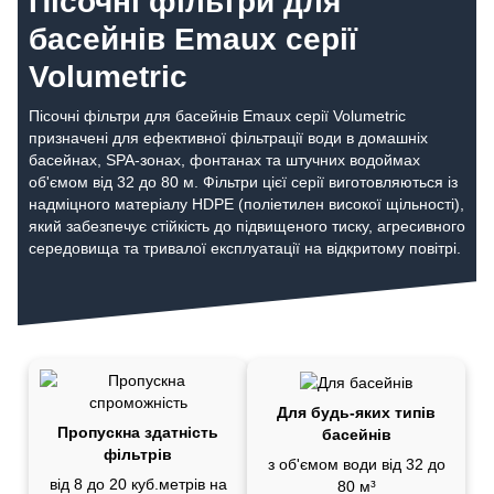
Пісочні фільтри для
басейнів Emaux серії
Volumetric
Пісочні фільтри для басейнів Emaux серії Volumetric
призначені для ефективної фільтрації води в домашніх
басейнах, SPA-зонах, фонтанах та штучних водоймах
об'ємом від 32 до 80 м. Фільтри цієї серії виготовляються із
надміцного матеріалу HDPE (поліетилен високої щільності),
який забезпечує стійкість до підвищеного тиску, агресивного
середовища та тривалої експлуатації на відкритому повітрі.
Для будь-яких типів
Пропускна здатність
басейнів
фільтрів
з об'ємом води від 32 до
від 8 до 20 куб.метрів на
80 м³