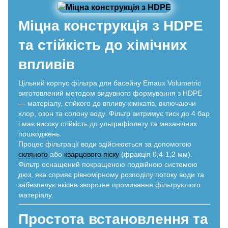
Міцна конструкція з HDPE
та стійкість до хімічних
впливів
Цільний корпус фільтра для басейну Emaux Volumetric
виготовлений методом видувного формування з HDPE
— матеріалу, стійкого до впливу хімікатів, включаючи
хлор, озон та солону воду. Фільтр витримує тиск до 4 бар
і має високу стійкість до ультрафіолету та механічних
пошкоджень.
Процес фільтрації води здійснюється за допомогою
скляного
або
кварцового піску
(фракція 0,4-1,2 мм).
Фільтр оснащений покращеною подвійною системою
дюз, яка сприяє рівномірному розподілу потоку води та
забезпечує якісне зворотне промивання фільтруючого
матеріалу.
Простота встановлення та