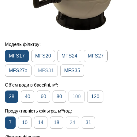
Модель фільтру:
MFS17
MFS20
MFS24
MFS27
MFS27a
MFS31
MFS35
Об'єм води в басейні, м³:
28
40
60
80
100
120
Продуктивність фільтра, м³/год:
7
10
14
18
24
31
Діаметр фільтра: