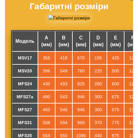
Габаритні розміри
A
B
C
D
E
F
Модель
(мм)
(мм)
(мм)
(мм)
(мм)
(мм)
MSV17
355
418
670
195
425
125
MSV20
396
549
760
225
500
125
MFS24
430
493
825
280
600
125
MFS27a
480
543
946
300
675
125
MFS27
460
546
946
300
675
130
MFS31
508
594
968
370
775
130
MFS35
564
650
1086
440
875
130