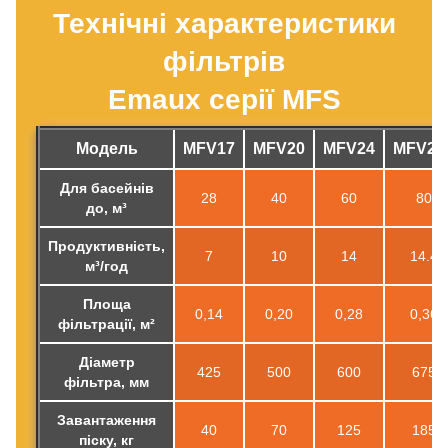
Технічні характеристики
фільтрів
Emaux серії MFS
Модель
MFV17
MFV20
MFV24
MFV27
Для басейнів
28
40
60
80
до, м³
Продуктивність,
7
10
14
14.4
м³/год
Площа
0,14
0,20
0,28
0,36
фільтрації, м²
Діаметр
425
500
600
675
фільтра, мм
Завантаження
40
70
125
185
піску, кг