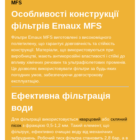
Особливості конструкції
фільтрів Emaux MFS
Фільтри Emaux MFS виготовлені з високоміцного
поліетилену, що гарантує довговічність та стійкість
конструкції. Матеріали, що використовуються при
виробництві, мають антикорозійні властивості і стійкі до
впливу хімічних речовин та ультрафіолетових променів.
Це дозволяє використовувати фільтри за будь-яких
погодних умов, забезпечуючи довгострокову
експлуатацію.
Ефективна фільтрація
води
Для фільтрації використовується
кварцовий
або
скляний
пісок
з фракцією 0,5-1,2 мм. Такий елемент, що
фільтрує, ефективно очищає воду від механічних
забруднень. Робочий тиск фільтра становить 2,8 бар, а в