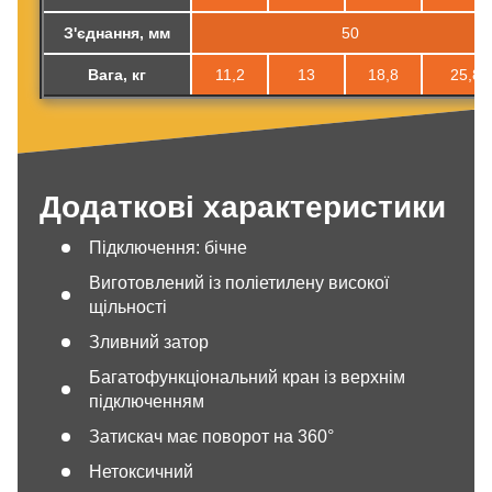
З'єднання, мм
50
Вага, кг
11,2
13
18,8
25,8
Додаткові характеристики
Підключення: бічне
Виготовлений із поліетилену високої
щільності
Зливний затор
Багатофункціональний кран із верхнім
підключенням
Затискач має поворот на 360°
Нетоксичний