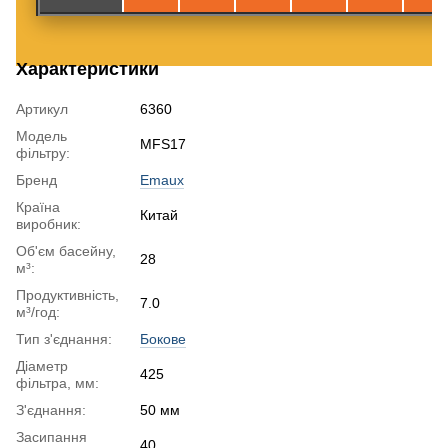
Характеристики
Артикул
6360
Модель
MFS17
фільтру:
Бренд
Emaux
Країна
Китай
виробник:
Об'єм басейну,
28
м³:
Продуктивність,
7.0
м³/год:
Тип з'єднання:
Бокове
Діаметр
425
фільтра, мм:
З'єднання:
50 мм
Засипання
40