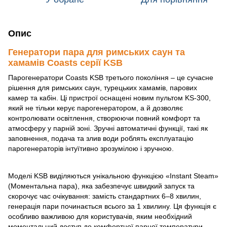
Опис
Генератори пара для римських саун та
хамамів Coasts серії KSB
Парогенератори Coasts KSB третього покоління – це сучасне
рішення для римських саун, турецьких хамамів, парових
камер та кабін. Ці пристрої оснащені новим пультом KS-300,
який не тільки керує парогенератором, а й дозволяє
контролювати освітлення, створюючи повний комфорт та
атмосферу у парній зоні. Зручні автоматичні функції, такі як
заповнення, подача та злив води роблять експлуатацію
парогенераторів інтуїтивно зрозумілою і зручною.
Моделі KSB виділяються унікальною функцією «Instant Steam»
(Моментальна пара), яка забезпечує швидкий запуск та
скорочує час очікування: замість стандартних 6–8 хвилин,
генерація пари починається всього за 1 хвилину. Ця функція є
особливо важливою для користувачів, яким необхідний
моментальний доступ до комфортної парної температури.