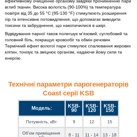
ефективному очищенню організму завдяки проникненню пари
вглиб тканин. Висока вологість (90-100%) та температура
повітря від 35 до 55 °C (95-130 °F) стимулюють розширення
пір та інтенсивне потовиділення, що допомагає виводити
токсини та забруднення, що накопичилися в шкірі.
Відвідування парної також полегшує м'язовий, суглобовий та
головний біль, покращує кровообіг та обмін речовин.
Термічний ефект вологої пари стимулює спалювання жирових
клітин, тонізує та зміцнює організм, надаючи йому сили та
енергію.
Технічні параметри парогенераторів
Coast серії KSB
KSB-
KSB-
KSB-
Модель:
90
120
150
Потужність, кВт:
9
12
15
Об'єм приміщення 
8 - 11
11 - 14
13 - 18
м³: