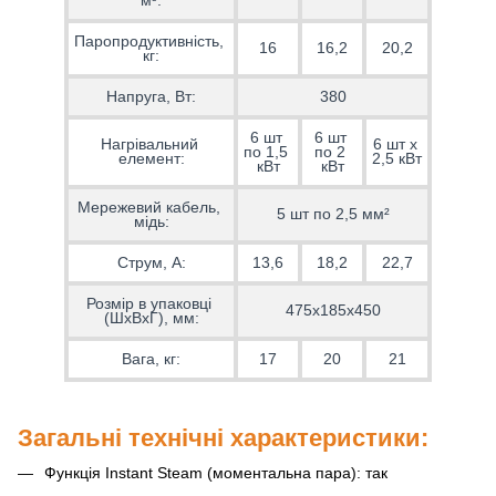
Паропродуктивність, 
16
16,2
20,2
кг:
Напруга, Вт:
380
6 шт 
6 шт 
Нагрівальний 
6 шт х 
по 1,5 
по 2 
елемент:
2,5 кВт
кВт
кВт
Мережевий кабель, 
5 шт по 2,5 мм²
мідь:
Струм, А:
13,6
18,2
22,7
Розмір в упаковці 
475x185x450
(ШхВхГ), мм:
Вага, кг:
17
20
21
Загальні технічні характеристики:
Функція Instant Steam (моментальна пара): так